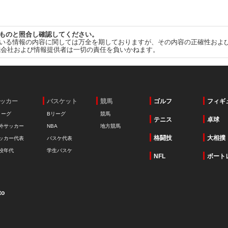
ものと照合し確認してください。
いる情報の内容に関しては万全を期しておりますが、その内容の正確性およ
式会社および情報提供者は一切の責任を負いかねます。
ッカー
バスケット
競馬
ゴルフ
フィギ
リーグ
Bリーグ
競馬
テニス
卓球
外サッカー
NBA
地方競馬
格闘技
大相撲
ッカー代表
バスケ代表
校年代
学生バスケ
NFL
ボート
to