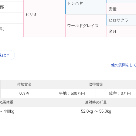
トシハヤ
次郎
安優
ヒサミ
ヒロサクラ
ワールドグレイス
馬 ]
名月
う
味は？
他の質問をし
付加賞金
収得賞金
0万円
平地：600万円
障害：0万円
の馬体重
連対時の斤量
〜 440kg
52.0kg 〜 55.0kg