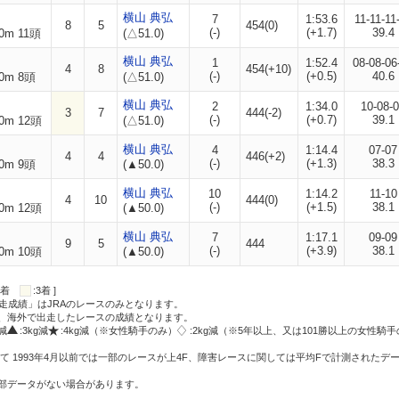
横山 典弘
7
1:53.6
11-11-11
8
5
454(0)
(-)
(+1.7)
39.4
0m 11頭
(△51.0)
横山 典弘
1
1:52.4
08-08-06
4
8
454(+10)
(-)
(+0.5)
40.6
0m 8頭
(△51.0)
横山 典弘
2
1:34.0
10-08-
3
7
444(-2)
(-)
(+0.7)
39.1
0m 12頭
(△51.0)
横山 典弘
4
1:14.4
07-07
4
4
446(+2)
(-)
(+1.3)
38.3
0m 9頭
(▲50.0)
横山 典弘
10
1:14.2
11-10
4
10
444(0)
(-)
(+1.5)
38.1
0m 12頭
(▲50.0)
横山 典弘
7
1:17.1
09-09
9
5
444
(-)
(+3.9)
38.1
0m 10頭
(▲50.0)
:2着
:3着 ]
走成績」はJRAのレースのみとなります。
方、海外で出走したレースの成績となります。
g減
:3kg減
:4kg減（※女性騎手のみ）
:2kg減（※5年以上、又は101勝以上の女性騎手
て 1993年4月以前では一部のレースが上4F、障害レースに関しては平均Fで計測されたデ
一部データがない場合があります。