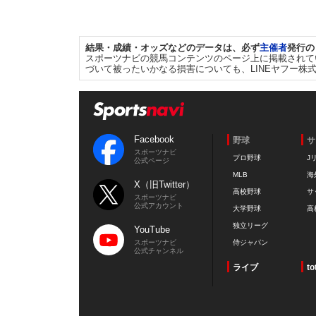
結果・成績・オッズなどのデータは、必ず
主催者
発行の
スポーツナビの競馬コンテンツのページ上に掲載されて
づいて被ったいかなる損害についても、LINEヤフー株
Facebook
野球
サ
スポーツナビ
プロ野球
J
公式ページ
MLB
海
X（旧Twitter）
高校野球
サ
スポーツナビ
公式アカウント
大学野球
高
独立リーグ
YouTube
スポーツナビ
侍ジャパン
公式チャンネル
ライブ
to