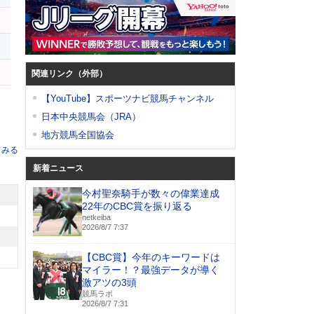
関連リンク（外部）
【YouTube】スポーツナビ競馬チャンネル
日本中央競馬会（JRA）
地方競馬全国協会
てみる
新着ニュース
今村聖奈騎手が数々の偉業達成
22年のCBC賞を振り返る
netkeiba
2026/8/7 7:37
【CBC賞】今年のキーワードは
マイラー！？最強データが導く
激アツの3頭
競馬ラボ
2026/8/7 7:31