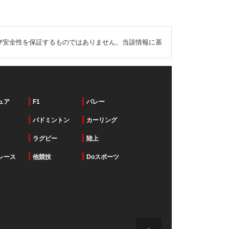
び安全性を保証するものではありません。当該情報に基
ュア
F1
バレー
バドミントン
カーリング
ラグビー
陸上
レース
他競技
Doスポーツ