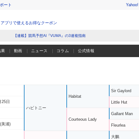
レポート
Yahoo
、アプリで使えるお得なクーポン
【連載】競馬予想AI『VUMA』の3連複指南
結果
動画
ニュース
コラム
公式情報
Sir Gaylord
Habitat
月25日
Little Hut
ハビトニー
Gallant Man
Courteous Lady
(美浦)
Fleurlea
大鵬