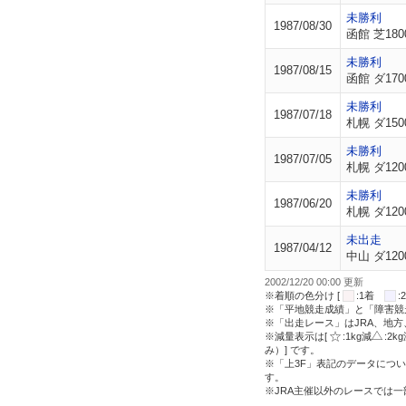
未勝利
1987/08/30
函館 芝180
未勝利
1987/08/15
函館 ダ170
未勝利
1987/07/18
札幌 ダ150
未勝利
1987/07/05
札幌 ダ120
未勝利
1987/06/20
札幌 ダ120
未出走
1987/04/12
中山 ダ120
2002/12/20 00:00 更新
※着順の色分け [
:1着
※「平地競走成績」と「障害競
※「出走レース」はJRA、地
※減量表示は[
:1kg減
:2k
み）] です。
※「上3F」表記のデータについ
す。
※JRA主催以外のレースでは