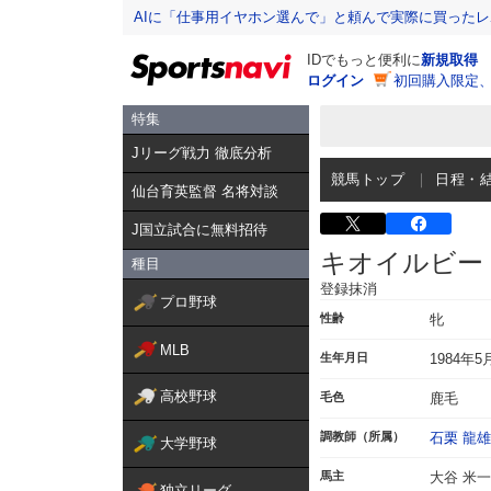
AIに「仕事用イヤホン選んで」と頼んで実際に買った
IDでもっと便利に
新規取得
ログイン
初回購入限定
特集
Jリーグ戦力 徹底分析
競馬トップ
日程・
仙台育英監督 名将対談
J国立試合に無料招待
キオイルビー
種目
登録抹消
プロ野球
性齢
牝
MLB
生年月日
1984年5
高校野球
毛色
鹿毛
調教師（所属）
石栗 龍雄
大学野球
馬主
大谷 米一
独立リーグ