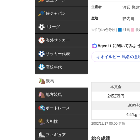
生産者
渡辺 悦
侍ジャパン
産地
静内町
Jリーグ
※性別の色分け [
:牡馬
:牝
海外サッカー
Agent i に聞いてみよ
サッカー代表
キオイルビー 馬名の意
高校年代
競馬
本賞金
地方競馬
2452万円
連対時
ボートレース
432kg 
大相撲
2002/12/17 00:00
フィギュア
総合成績