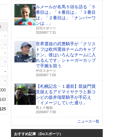
ルメールが名馬５頭を語る「５
番目は」「４番目は」「３番目
は」「２番目は」「ナンバーワ
ンは…」
率
日刊スポーツ
2026/8/7 7:31
-
世界選抜の武豊騎手が「クリス
-
トフは欧州選抜チームのキャプ
-
テン。彼はいろんなチームに入
れるんです」シャーガーカップ
-
で手腕を競う
-
中日スポーツ
2026/8/7 7:00
-
【札幌記念・１週前】凱旋門賞
.000
見据えるアドマイヤテラと新コ
ンビの坂井瑠星騎手が手応え
.143
「イメージしていた通り」
馬トク報知
.125
2026/8/7 7:00
ニュース一覧
おすすめ記事（Doスポーツ）