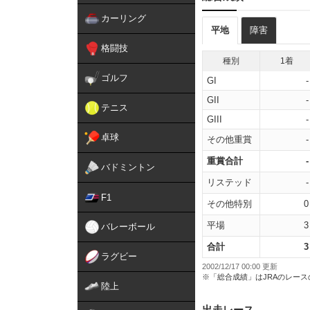
カーリング
平地
障害
格闘技
種別
1着
ゴルフ
GI
-
GII
-
テニス
GIII
-
卓球
その他重賞
-
重賞合計
-
バドミントン
リステッド
-
F1
その他特別
0
平場
3
バレーボール
合計
3
ラグビー
2002/12/17 00:00 更新
※「総合成績」はJRAのレー
陸上
出走レース