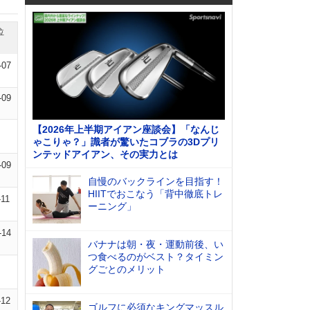
位
-07
-09
【2026年上半期アイアン座談会】「なんじ
ゃこりゃ？」識者が驚いたコブラの3Dプリ
ンテッドアイアン、その実力とは
-09
自慢のバックラインを目指す！
HIITでおこなう「背中徹底トレ
-11
ーニング」
-14
バナナは朝・夜・運動前後、い
つ食べるのがベスト？タイミン
グごとのメリット
-12
ゴルフに必須なキングマッスル