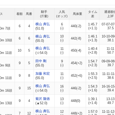
騎手
人気
タイム
通過順
ス
着順
馬番
馬体重
(斤量)
(オッズ)
差
上3F
横山 典弘
6
1:45.7
07-07-07
6
4
440(-2)
(-)
(+1.1)
37.5
0m 7頭
(51.0)
横山 典弘
10
1:46.1
10-10-09
6
6
442(-8)
0m 10頭
(-)
(+1.3)
38.1
(55.0)
横山 典弘
11
1:40.4
11-11
10
5
450(-4)
(-)
(+2.8)
50.7
0m 11頭
(☆54.0)
田中 剛
9
1:54.7
09-09-08
9
5
454(+2)
(-)
(+2.3)
39.7
0m 9頭
(55.0)
加藤 和宏
11
1:55.3
11-11-11
9
8
452(+6)
(-)
(+2.5)
38.6
0m 11頭
(55.0)
横山 典弘
16
1:54.3
16-16-15
9
15
446(-2)
(-)
(+1.6)
39.4
0m 16頭
(☆54.0)
菊沢 隆徳
13
1:39.1
13-13
9
4
448(0)
(-)
(+1.4)
49.7
0m 13頭
(▲52.0)
横山 典弘
12
1:57.0
11-11-12
7
12
448(+2)