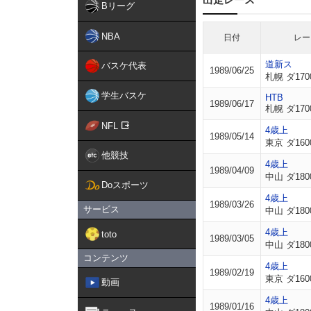
Bリーグ
NBA
日付
レー
道新ス
バスケ代表
1989/06/25
札幌 ダ170
学生バスケ
HTB
1989/06/17
札幌 ダ170
NFL
4歳上
1989/05/14
東京 ダ160
他競技
4歳上
1989/04/09
中山 ダ180
Doスポーツ
4歳上
1989/03/26
サービス
中山 ダ180
4歳上
toto
1989/03/05
中山 ダ180
コンテンツ
4歳上
1989/02/19
東京 ダ160
動画
4歳上
1989/01/16