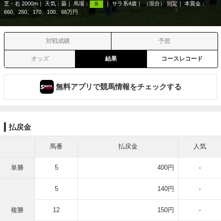
芝・右 2000m
天気：
曇
馬場：
サラ系4歳
（混合） 別定
本賞金：
良
660、260、170、100、66万円
対戦成績
予想
オッズ
結果
コースレコード
無料アプリで競馬情報をチェックする
払戻金
馬番
払戻金
人気
単勝
5
400円
-
5
140円
-
複勝
12
150円
-