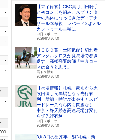
-
【マイ億君】CBC賞は川田騎手
と初コンビを組み、スプリンタ
-
ーの馬体になってきたディアナ
-
ザール本命視 レパードSはメル
カントゥール主軸に
-
中日スポーツ
2026/8/8 20:50
-
【ＣＢＣ賞・土曜気配】切れ者
-
アンクルクロスが良馬場で巻き
-
返す 高橋亮調教師「中京コー
スは合うと思う」
-
馬トク報知
2026/8/8 20:50
【馬場情報】札幌・豪雨から天
率
候回復し良馬場となり先行有
利 新潟・時計が出やすくスピ
-
ードレースなら内も問題なし
中京・好天続き高速馬場は変わ
らず先行有利
中日スポーツ
率
2026/8/8 20:30
.000
8月8日の出来事一覧/札幌・新