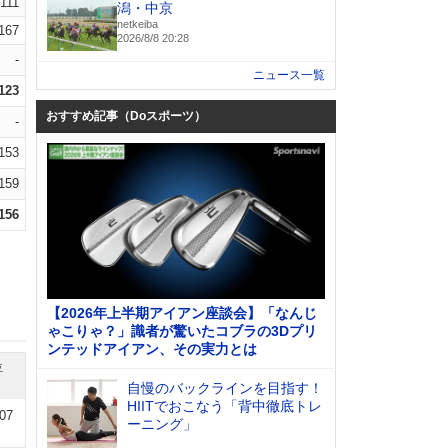
.111
潟・中京
netkeiba
.167
2026/8/8 20:28
-
ニュース一覧
.123
おすすめ記事（Doスポーツ）
-
.153
.159
.156
【2026年上半期アイアン座談会】「なんじ
ゃこりゃ？」識者が驚いたコブラの3Dプリ
ンテッドアイアン、その実力とは
位
自慢のバックラインを目指す！
HIITでおこなう「背中徹底トレ
-07
ーニング」