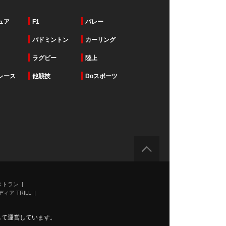
ュア
F1
バレー
バドミントン
カーリング
ラグビー
陸上
レース
他競技
Doスポーツ
ストラン
ィア TRILL
力して運営しています。