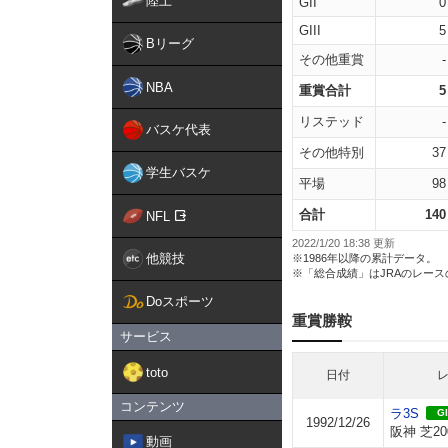
陸上
GII
0
GIII
5
Bリーグ
その他重賞
-
NBA
重賞合計
5
リステッド
-
バスケ代表
その他特別
37
学生バスケ
平場
98
合計
140
NFL
2022/1/20 18:38 更新
他競技
※1986年以降の累計データ。
※「総合成績」はJRAのレー
Doスポーツ
重賞勝鞍
サービス
toto
日付
コンテンツ
ラ3S
GI
1992/12/26
阪神 芝20
動画