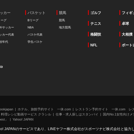
ッカー
バスケット
競馬
ゴルフ
フィギ
リーグ
Bリーグ
競馬
テニス
卓球
外サッカー
NBA
地方競馬
格闘技
大相撲
ッカー代表
バスケ代表
校年代
学生バスケ
NFL
ボート
to
kjapan
ホテル、旅館予約サイト 一休.com
レストラン予約サイト 一休.com レ
料理レシピ動画サービス クラシル
仕事・求人探しはスタンバイ
国内No.1女性向けメデ
st」
Yahoo! JAPAN
oo! JAPANのサービスであり、LINEヤフー株式会社がスポーツナビ株式会社と協