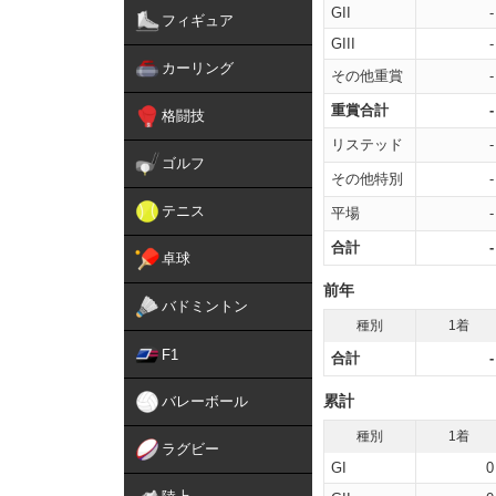
GII
-
フィギュア
GIII
-
カーリング
その他重賞
-
重賞合計
-
格闘技
リステッド
-
ゴルフ
その他特別
-
テニス
平場
-
合計
-
卓球
前年
バドミントン
種別
1着
F1
合計
-
累計
バレーボール
種別
1着
ラグビー
GI
0