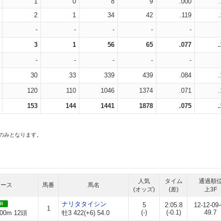
1
0
8
9
.000
2
1
34
42
.119
-
-
-
-
-
3
1
56
65
.077
-
-
-
-
-
30
33
339
439
.084
120
110
1046
1374
.071
153
144
1441
1878
.075
スのみとなります。
人気
タイム
通過順
レース
馬番
馬名
(オッズ)
(差)
上3F
ナリタタイシン
II
5
2:05.8
12-12-09
1
(-)
(-0.1)
49.7
00m 12頭
牡3 422(+6) 54.0