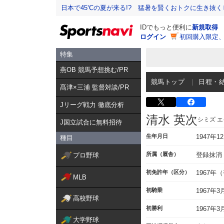
日本で45℃の夏が来る!? 猛暑を賢くおトクに生き抜く
IDでもっと便利に
新規取得
ログイン
初回購入限定
特集
燕OB 競馬予想挑む/PR
競馬トップ
日程・
髙津×三浦 監督対談/PR
Jリーグ戦力 徹底分析
清水 英次
シミズ 
J国立試合に無料招待
生年月日
1947年1
種目
所属（厩舎）
登録抹消
プロ野球
初免許年（区分）
1967年
MLB
初騎乗
1967年
高校野球
初勝利
1967年
大学野球