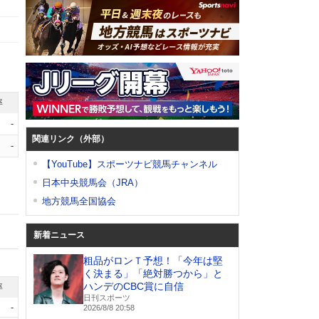
率
-
関連リンク（外部）
-
【YouTube】スポーツナビ競馬チャンネル
日本中央競馬会（JRA）
地方競馬全国協会
新着ニュース
粗品がロンＴ予想！「今年は堅
く決まる」「絶対勝つから」と
ハンデのCBC賞に自信
率
日刊スポーツ
-
2026/8/8 20:58