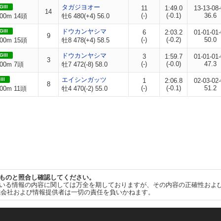
タガジヨオー
GIII
11
1:49.0
13-13-08
14
(-)
(-0.1)
36.6
00m 14頭
牡6 480(+4) 56.0
ドウカンヤシマ
GIII
6
2:03.2
01-01-01
9
(-)
(-0.2)
50.0
00m 15頭
牡8 478(+4) 58.5
ドウカンヤシマ
GIII
3
1:59.7
01-01-01
3
(-)
(-0.0)
47.3
00m 7頭
牡7 472(-8) 58.0
エイシンガッツ
III
1
2:06.8
02-03-02
8
(-)
(-0.1)
51.2
00m 11頭
牡4 470(-2) 55.0
ものと照合し確認してください。
いる情報の内容に関しては万全を期しておりますが、その内容の正確性およ
式会社および情報提供者は一切の責任を負いかねます。