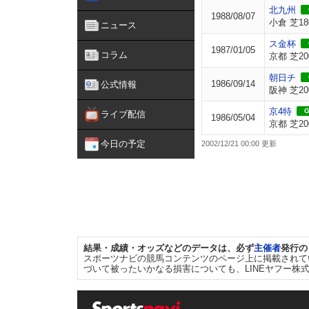
北九州
1988/08/07
小倉 芝18
ニュース
ス金杯
1987/01/05
コラム
京都 芝20
朝日チ
1986/09/14
公式情報
阪神 芝20
京4特
G
ライブ配信
1986/05/04
京都 芝20
今日の予定
2002/12/21 00:00 更新
結果・成績・オッズなどのデータは、必ず
主催者
発行の
スポーツナビの競馬コンテンツのページ上に掲載されて
づいて被ったいかなる損害についても、LINEヤフー株