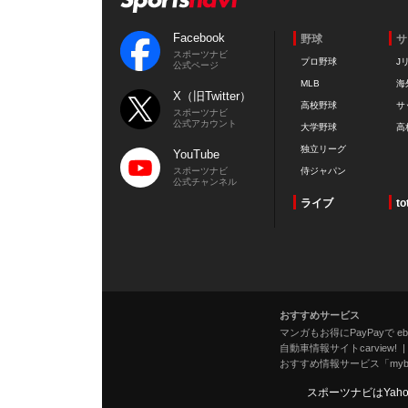
Facebook
野球
サ
スポーツナビ
プロ野球
J
公式ページ
MLB
海
X（旧Twitter）
高校野球
サ
スポーツナビ
公式アカウント
大学野球
高
独立リーグ
YouTube
スポーツナビ
侍ジャパン
公式チャンネル
ライブ
to
おすすめサービス
マンガもお得にPayPayで eboo
自動車情報サイトcarview!
おすすめ情報サービス「mybe
スポーツナビはYah