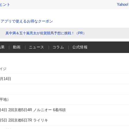
ヒント
Yahoo
、アプリで使えるお得なクーポン
真中満＆五十嵐亮太が佐賀競馬予想に挑戦！（PR）
結果
動画
ニュース
コラム
公式情報
エイジ
2月14日
（平地）
3月4日 2回京都5日4R
ノルニオー
6着/6頭
3月5日 2回京都6日7R
ライリキ