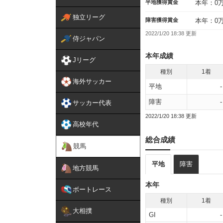
平地獲得賞金
本年：0
独立リーグ
障害獲得賞金
本年：0
2022/1/20 18:38 更新
侍ジャパン
本年成績
Jリーグ
種別
1着
海外サッカー
平地
-
障害
-
サッカー代表
2022/1/20 18:38 更新
高校年代
総合成績
競馬
平地
障害
地方競馬
本年
ボートレース
種別
1着
大相撲
GI
-