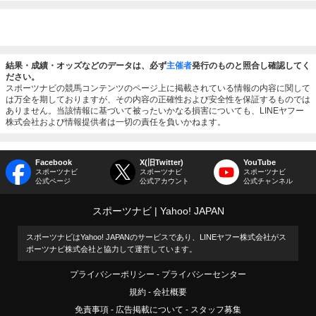
結果・成績・オッズなどのデータは、必ず
主催者
発行のものと照合し確認してく
ださい。
スポーツナビの競馬コンテンツのページ上に掲載されている情報の内容に関して
は万全を期しておりますが、その内容の正確性および安全性を保証するものでは
ありません。当該情報に基づいて被ったいかなる損害についても、LINEヤフー
株式会社および情報提供者は一切の責任を負いかねます。
Facebook
X(旧Twitter)
YouTube
スポーツナビ
スポーツナビ
スポーツナビ
公式ページ
公式アカウント
公式チャンネル
スポーツナビ
Yahoo! JAPAN
スポーツナビはYahoo! JAPANのサービスであり、LINEヤフー株式会社がス
ポーツナビ株式会社と協力して運営しています。
プライバシーポリシー
プライバシーセンター
規約
会社概要
免責事項
広告掲載について
スタッフ募集