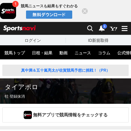
競馬ニュースも結果もすぐわかる
閉じる
スポーツナビ
検索
通知
i
ログイン
ID新規取得
競馬トップ
日程・結果
動画
ニュース
コラム
公式情
真中満＆五十嵐亮太が佐賀競馬予想に挑戦！（PR）
タイアポロ
牡 登録抹消
無料アプリで競馬情報をチェックする