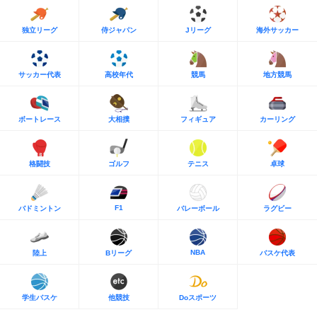
独立リーグ
侍ジャパン
Jリーグ
海外サッカー
サッカー代表
高校年代
競馬
地方競馬
ボートレース
大相撲
フィギュア
カーリング
格闘技
ゴルフ
テニス
卓球
F1
バドミントン
バレーボール
ラグビー
NBA
陸上
Bリーグ
バスケ代表
学生バスケ
他競技
Doスポーツ