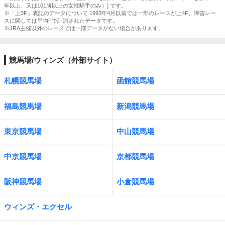
年以上、又は101勝以上の女性騎手のみ）] です。
※「上3F」表記のデータについて 1993年4月以前では一部のレースが上4F、障害レー
スに関しては平均Fで計測されたデータです。
※JRA主催以外のレースでは一部データがない場合があります。
競馬場/ウィンズ（外部サイト）
札幌競馬場
函館競馬場
福島競馬場
新潟競馬場
東京競馬場
中山競馬場
中京競馬場
京都競馬場
阪神競馬場
小倉競馬場
ウィンズ・エクセル