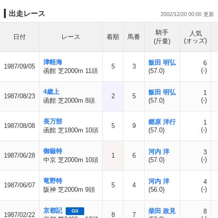
出走レース
2002/12/20 00:00
騎手
人気
日付
レース
着順
馬番
(オッズ)
(斤量)
津軽海
飯田 明弘
6
1987/09/05
5
3
(-)
函館 芝2000m 11頭
(57.0)
4歳上
飯田 明弘
1
1987/08/23
2
5
(-)
函館 芝2000m 8頭
(57.0)
長万部
郷原 洋行
1
1987/08/08
5
9
(-)
函館 芝1800m 10頭
(57.0)
御嶽特
河内 洋
3
1987/06/28
1
6
(-)
中京 芝2000m 10頭
(57.0)
竜野特
河内 洋
4
1987/06/07
5
4
(-)
阪神 芝2000m 9頭
(56.0)
京都記
柴田 政見
8
GII
1987/02/22
8
7