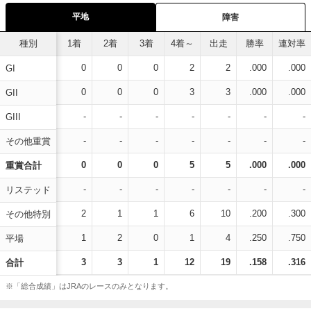
平地
障害
種別
1着
2着
3着
4着～
出走
勝率
連対率
0
0
0
2
2
.000
.000
GI
0
0
0
3
3
.000
.000
GII
-
-
-
-
-
-
-
GIII
-
-
-
-
-
-
-
その他重賞
0
0
0
5
5
.000
.000
重賞合計
-
-
-
-
-
-
-
リステッド
2
1
1
6
10
.200
.300
その他特別
1
2
0
1
4
.250
.750
平場
3
3
1
12
19
.158
.316
合計
※「総合成績」はJRAのレースのみとなります。