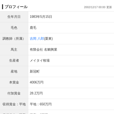
プロフィール
2002/12/17 00:00
生年月日
1983年5月15日
毛色
鹿毛
調教師（所属）
吉岡 八郎
(栗東)
馬主
有限会社 名鯛興業
生産者
メイタイ牧場
産地
新冠町
本賞金
4006万円
付加賞金
28.2万円
収得賞金：平地
平地：650万円