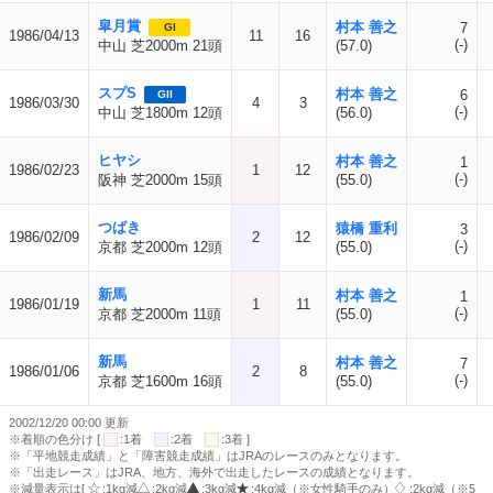
皐月賞
村本 善之
7
GI
1986/04/13
11
16
(-)
中山 芝2000m 21頭
(57.0)
スプS
村本 善之
6
GII
1986/03/30
4
3
(-)
中山 芝1800m 12頭
(56.0)
ヒヤシ
村本 善之
1
1986/02/23
1
12
(-)
阪神 芝2000m 15頭
(55.0)
つばき
猿橋 重利
3
1986/02/09
2
12
(-)
京都 芝2000m 12頭
(55.0)
新馬
村本 善之
1
1986/01/19
1
11
(-)
京都 芝2000m 11頭
(55.0)
新馬
村本 善之
7
1986/01/06
2
8
(-)
京都 芝1600m 16頭
(55.0)
2002/12/20 00:00 更新
※着順の色分け [
:1着
:2着
:3着 ]
※「平地競走成績」と「障害競走成績」はJRAのレースのみとなります。
※「出走レース」はJRA、地方、海外で出走したレースの成績となります。
※減量表示は[
:1kg減
:2kg減
:3kg減
:4kg減（※女性騎手のみ）
:2kg減（※5