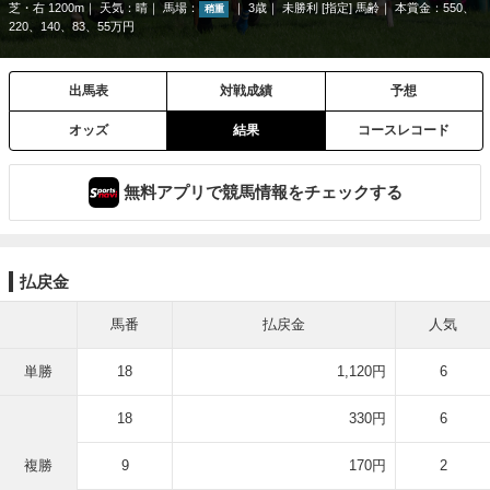
芝・右 1200m
天気：
晴
馬場：
3歳
未勝利 [指定] 馬齢
本賞金：550、
稍重
220、140、83、55万円
出馬表
対戦成績
予想
オッズ
結果
コースレコード
無料アプリで競馬情報をチェックする
払戻金
馬番
払戻金
人気
単勝
18
1,120円
6
18
330円
6
複勝
9
170円
2