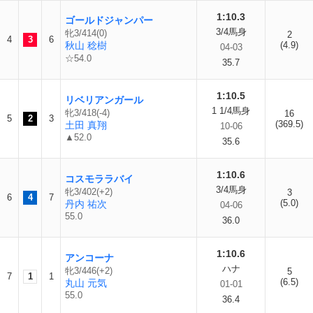
1:10.3
ゴールドジャンパー
3/4馬身
牝3/414(0)
2
4
3
6
秋山 稔樹
(4.9)
04-03
☆54.0
35.7
1:10.5
リベリアンガール
1 1/4馬身
牝3/418(-4)
16
5
2
3
(369.5)
土田 真翔
10-06
▲52.0
35.6
1:10.6
コスモララバイ
3/4馬身
牝3/402(+2)
3
6
4
7
(5.0)
丹内 祐次
04-06
55.0
36.0
1:10.6
アンコーナ
ハナ
牝3/446(+2)
5
7
1
1
(6.5)
丸山 元気
01-01
55.0
36.4