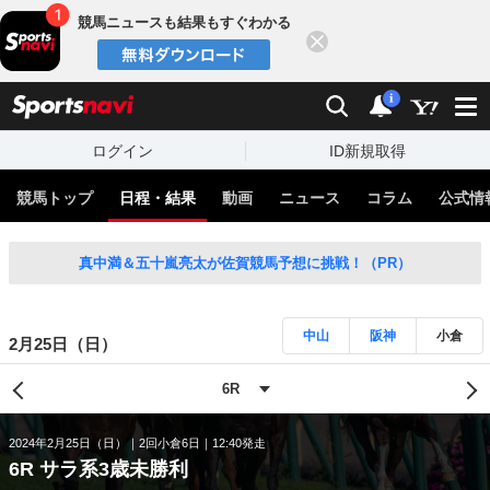
競馬ニュースも結果もすぐわかる
閉じる
スポーツナビ
検索
通知
i
ログイン
ID新規取得
競馬トップ
日程・結果
動画
ニュース
コラム
公式情
真中満＆五十嵐亮太が佐賀競馬予想に挑戦！（PR）
中山
阪神
小倉
2月25日（日）
2024年2月25日（日）
2回小倉6日
12:40発走
6R サラ系3歳未勝利