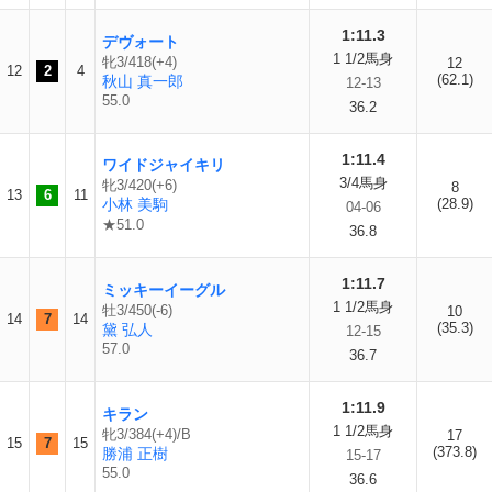
1:11.3
デヴォート
1 1/2馬身
牝3/418(+4)
12
12
2
4
(62.1)
秋山 真一郎
12-13
55.0
36.2
1:11.4
ワイドジャイキリ
3/4馬身
牝3/420(+6)
8
13
6
11
小林 美駒
(28.9)
04-06
★51.0
36.8
1:11.7
ミッキーイーグル
1 1/2馬身
牡3/450(-6)
10
14
7
14
(35.3)
黛 弘人
12-15
57.0
36.7
1:11.9
キラン
1 1/2馬身
牝3/384(+4)/B
17
15
7
15
(373.8)
勝浦 正樹
15-17
55.0
36.6