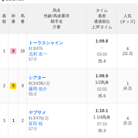
馬名
タイム
着
枠
馬
性齢/馬体重/B
着差
人気
順
番
番
騎手名
通過順位
(オッズ)
斤量
上3Fタイム
1:09.8
トーラスシャイン
-
牡3/476
6
1
8
18
(11.2)
北村 友一
03-03
57.0
35.4
1:09.9
シアター
1/2馬身
牝3/438(+2)
1
2
5
9
(4.2)
藤岡 佑介
02-02
55.0
35.6
1:10.1
ヤブサメ
1 1/4馬身
牡3/476(-2)
4
3
1
2
(5.2)
富田 暁
07-10
57.0
35.3