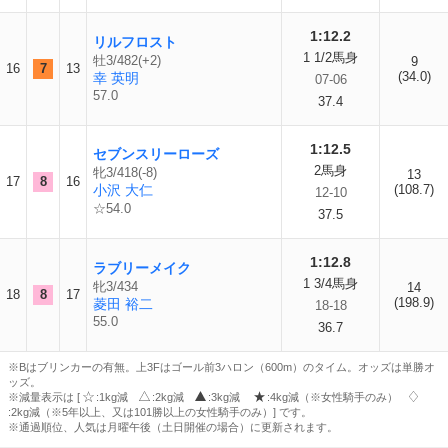
1:12.2
リルフロスト
1 1/2馬身
牡3/482(+2)
9
16
7
13
(34.0)
幸 英明
07-06
57.0
37.4
1:12.5
セブンスリーローズ
2馬身
牝3/418(-8)
13
17
8
16
小沢 大仁
(108.7)
12-10
☆54.0
37.5
1:12.8
ラブリーメイク
1 3/4馬身
牝3/434
14
18
8
17
(198.9)
菱田 裕二
18-18
55.0
36.7
※Bはブリンカーの有無。上3Fはゴール前3ハロン（600m）のタイム。オッズは単勝オ
ッズ。
※減量表示は [
:1kg減
:2kg減
:3kg減
:4kg減（※女性騎手のみ）
:2kg減（※5年以上、又は101勝以上の女性騎手のみ）] です。
※通過順位、人気は月曜午後（土日開催の場合）に更新されます。