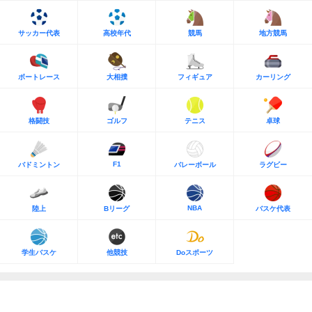
サッカー代表
高校年代
競馬
地方競馬
ボートレース
大相撲
フィギュア
カーリング
格闘技
ゴルフ
テニス
卓球
F1
バドミントン
バレーボール
ラグビー
NBA
陸上
Bリーグ
バスケ代表
学生バスケ
他競技
Doスポーツ