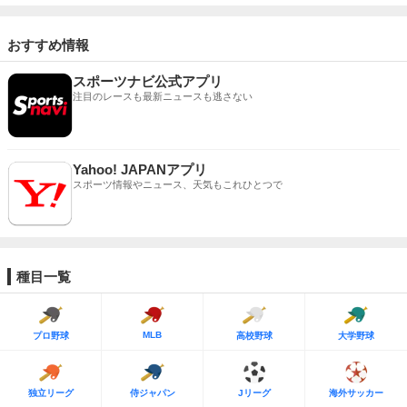
おすすめ情報
スポーツナビ公式アプリ
注目のレースも最新ニュースも逃さない
Yahoo! JAPANアプリ
スポーツ情報やニュース、天気もこれひとつで
種目一覧
MLB
プロ野球
高校野球
大学野球
独立リーグ
侍ジャパン
Jリーグ
海外サッカー