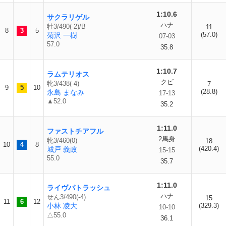
1:10.6
サクラリゲル
ハナ
牡3/490(-2)/B
11
8
3
5
(57.0)
菊沢 一樹
07-03
57.0
35.8
1:10.7
ラムテリオス
クビ
牝3/438(-4)
7
9
5
10
(28.8)
永島 まなみ
17-13
▲52.0
35.2
1:11.0
ファストチアフル
2馬身
牝3/460(0)
18
10
4
8
(420.4)
城戸 義政
15-15
55.0
35.7
1:11.0
ライヴパトラッシュ
ハナ
せん3/490(-4)
15
11
6
12
小林 凌大
(329.3)
10-10
△55.0
36.1