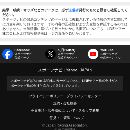
結果・成績・オッズなどのデータは、必ず
主催者
発行のものと照合し確認してく
ださい。
スポーツナビの競馬コンテンツのページ上に掲載されている情報の内容に関して
は万全を期しておりますが、その内容の正確性および安全性を保証するものでは
ありません。当該情報に基づいて被ったいかなる損害についても、LINEヤフー
株式会社および情報提供者は一切の責任を負いかねます。
Facebook
X(旧Twitter)
YouTube
スポーツナビ
スポーツナビ
スポーツナビ
公式ページ
公式アカウント
公式チャンネル
スポーツナビ
Yahoo! JAPAN
スポーツナビはYahoo! JAPANのサービスであり、LINEヤフー株式会社がス
ポーツナビ株式会社と協力して運営しています。
プライバシーポリシー
プライバシーセンター
規約
会社概要
免責事項
広告掲載について
スタッフ募集
ご意見・ご要望
ヘルプ
© Japan Racing Association.