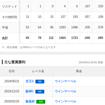
1
1
0
4
6
.167
.333
リステッド
11
10
15
157
193
.057
.109
その他特別
53
64
96
1283
1496
.035
.078
平場
69
78
112
1464
1723
.040
.085
合計
※「総合成績」はJRAのレースのみとなります。
主な重賞勝利
2024/5/13 00:00
日付
レース名
馬名
2024/05/11
京王S
ウインマーベル
GII
2023/12/23
阪神C
ウインマーベル
GII
2024/02/25
阪急杯
ウインマーベル
GIII