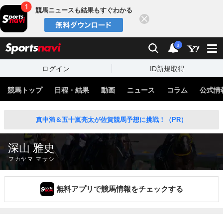
競馬ニュースも結果もすぐわかる
閉じる
スポーツナビ
検索
通知
i
ログイン
ID新規取得
競馬トップ
日程・結果
動画
ニュース
コラム
公式情
真中満＆五十嵐亮太が佐賀競馬予想に挑戦！（PR）
深山 雅史
フカヤマ マサシ
無料アプリで競馬情報をチェックする