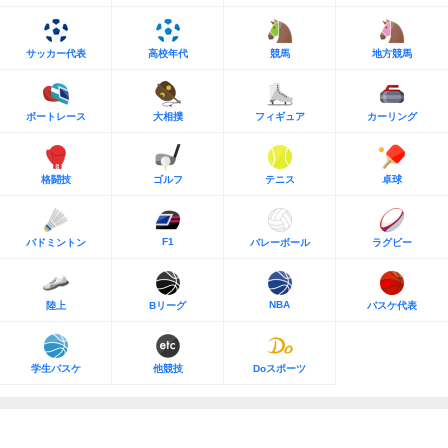
サッカー代表
高校年代
競馬
地方競馬
ボートレース
大相撲
フィギュア
カーリング
格闘技
ゴルフ
テニス
卓球
F1
バドミントン
バレーボール
ラグビー
NBA
陸上
Bリーグ
バスケ代表
学生バスケ
他競技
Doスポーツ