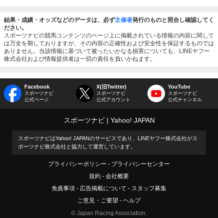
結果・成績・オッズなどのデータは、必ず
主催者
発行のものと照合し確認してく
ださい。
スポーツナビの競馬コンテンツのページ上に掲載されている情報の内容に関して
は万全を期しておりますが、その内容の正確性および安全性を保証するものでは
ありません。当該情報に基づいて被ったいかなる損害についても、LINEヤフー
株式会社および情報提供者は一切の責任を負いかねます。
Facebook
X(旧Twitter)
YouTube
スポーツナビ
スポーツナビ
スポーツナビ
公式ページ
公式アカウント
公式チャンネル
スポーツナビ
Yahoo! JAPAN
スポーツナビはYahoo! JAPANのサービスであり、LINEヤフー株式会社がス
ポーツナビ株式会社と協力して運営しています。
プライバシーポリシー
プライバシーセンター
規約
会社概要
免責事項
広告掲載について
スタッフ募集
ご意見・ご要望
ヘルプ
© Japan Racing Association.