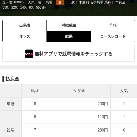
芝・右 1800m
天気：
晴
馬場：
3歳
未勝利 若手騎手 馬齢
本賞金：
重
550、220、140、83、55万円
出馬表
対戦成績
予想
オッズ
結果
コースレコード
無料アプリで競馬情報をチェックする
払戻金
馬番
払戻金
人気
単勝
8
200円
1
8
110円
1
複勝
7
280円
6