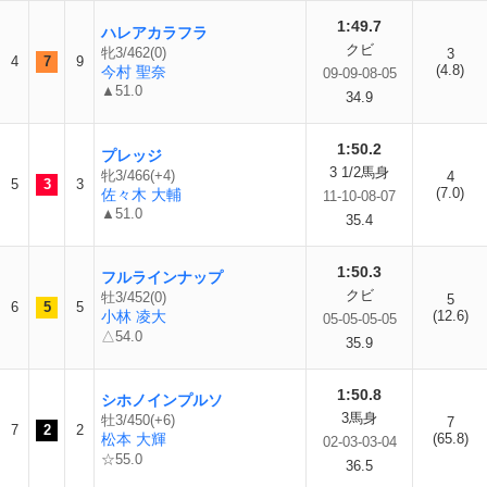
1:49.7
ハレアカラフラ
クビ
牝3/462(0)
3
4
7
9
(4.8)
今村 聖奈
09-09-08-05
▲51.0
34.9
1:50.2
プレッジ
3 1/2馬身
牝3/466(+4)
4
5
3
3
(7.0)
佐々木 大輔
11-10-08-07
▲51.0
35.4
1:50.3
フルラインナップ
クビ
牡3/452(0)
5
6
5
5
小林 凌大
(12.6)
05-05-05-05
△54.0
35.9
1:50.8
シホノインプルソ
3馬身
牡3/450(+6)
7
7
2
2
松本 大輝
(65.8)
02-03-03-04
☆55.0
36.5