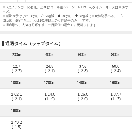
※Bはブリンカーの有無。上3Fはゴール前3ハロン（600m）のタイム。オッズは単勝オ
ッズ。
※減量表示は [
:1kg減
:2kg減
:3kg減
:4kg減（※女性騎手のみ）
:2kg減（※5年以上、又は101勝以上の女性騎手のみ）] です。
※通過順位、人気は月曜午後（土日開催の場合）に更新されます。
通過タイム（ラップタイム）
200m
400m
600m
800m
12.7
24.8
37.6
50.0
(12.7)
(12.1)
(12.8)
(12.4)
1000m
1200m
1400m
1600m
1:02.1
1:14.0
1:26.0
1:37.7
(12.1)
(11.9)
(12.0)
(11.7)
1800m
1:49.2
(11.5)