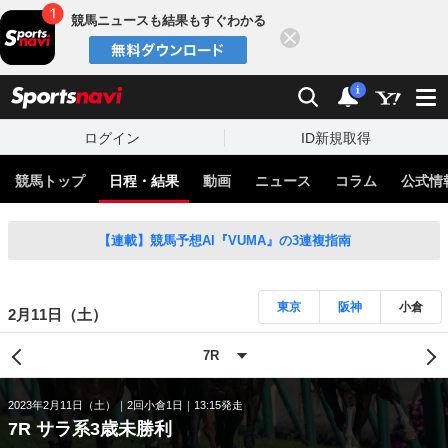
競馬ニュースも結果もすぐわかる
閉じる
スポーツナビ
検索
通知
i
ログイン
ID新規取得
競馬トップ
日程・結果
動画
ニュース
コラム
公式情
【連載】競馬予想AI『VUMA』の3連複指南
東京
阪神
小倉
2月11日（土）
2023年2月11日（土）
2回小倉1日
13:15発走
7R サラ系3歳未勝利