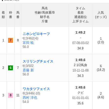
馬名
タイム
着
枠
馬
性齢/馬体重/B
着差
人気
順
番
番
騎手名
通過順位
(オッズ)
斤量
上3Fタイム
1:49.2
ニホンピロキーフ
-
牡3/462(-6)
1
1
7
8
(2.0)
富田 暁
07-08-03-02
56.0
34.9
1:49.6
スリリングチェイス
2 1/2馬身
牡3/502
6
2
6
7
(14.2)
斎藤 新
10-11-11-08
56.0
34.3
1:49.6
ワカタツフェイス
クビ
牝3/446(-10)
2
3
8
11
(4.6)
西村 淳也
01-01-01-01
54.0
35.6