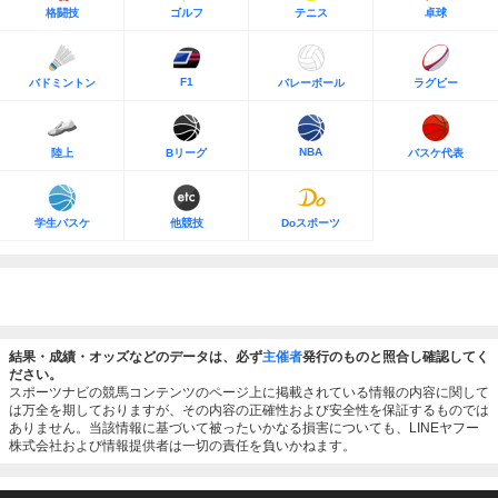
格闘技
ゴルフ
テニス
卓球
F1
バドミントン
バレーボール
ラグビー
NBA
陸上
Bリーグ
バスケ代表
学生バスケ
他競技
Doスポーツ
結果・成績・オッズなどのデータは、必ず
主催者
発行のものと照合し確認してく
ださい。
スポーツナビの競馬コンテンツのページ上に掲載されている情報の内容に関して
は万全を期しておりますが、その内容の正確性および安全性を保証するものでは
ありません。当該情報に基づいて被ったいかなる損害についても、LINEヤフー
株式会社および情報提供者は一切の責任を負いかねます。