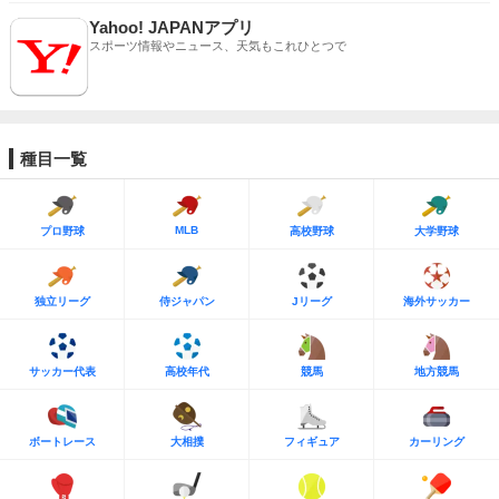
Yahoo! JAPANアプリ
スポーツ情報やニュース、天気もこれひとつで
種目一覧
MLB
プロ野球
高校野球
大学野球
独立リーグ
侍ジャパン
Jリーグ
海外サッカー
サッカー代表
高校年代
競馬
地方競馬
ボートレース
大相撲
フィギュア
カーリング