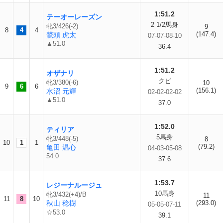
1:51.2
テーオーレーズン
2 1/2馬身
牝3/426(-2)
9
8
4
4
(147.4)
鷲頭 虎太
07-07-08-10
▲51.0
36.4
1:51.2
オザナリ
クビ
牝3/380(-6)
10
9
6
6
(156.1)
水沼 元輝
02-02-02-02
▲51.0
37.0
1:52.0
ティリア
5馬身
牝3/448(-5)
8
10
1
1
(79.2)
亀田 温心
04-03-05-08
54.0
37.6
1:53.7
レジーナルージュ
10馬身
牝3/432(+4)/B
11
11
8
10
秋山 稔樹
(293.0)
05-05-07-11
☆53.0
39.1