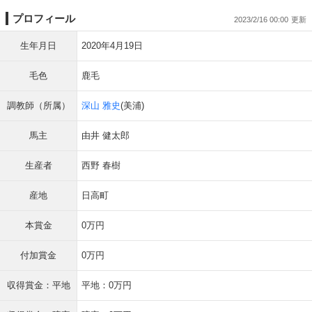
プロフィール
2023/2/16 00:00
生年月日
2020年4月19日
毛色
鹿毛
調教師（所属）
深山 雅史
(美浦)
馬主
由井 健太郎
生産者
西野 春樹
産地
日高町
本賞金
0万円
付加賞金
0万円
収得賞金：平地
平地：0万円