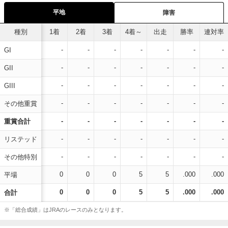
平地
障害
種別
1着
2着
3着
4着～
出走
勝率
連対率
-
-
-
-
-
-
-
GI
-
-
-
-
-
-
-
GII
-
-
-
-
-
-
-
GIII
-
-
-
-
-
-
-
その他重賞
-
-
-
-
-
-
-
重賞合計
-
-
-
-
-
-
-
リステッド
-
-
-
-
-
-
-
その他特別
0
0
0
5
5
.000
.000
平場
0
0
0
5
5
.000
.000
合計
※「総合成績」はJRAのレースのみとなります。