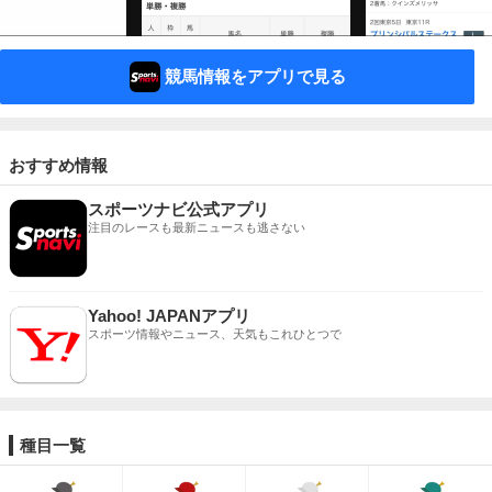
競馬情報をアプリで見る
おすすめ情報
スポーツナビ公式アプリ
注目のレースも最新ニュースも逃さない
Yahoo! JAPANアプリ
スポーツ情報やニュース、天気もこれひとつで
種目一覧