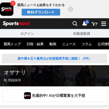
競馬ニュースも結果もすぐわかる
閉じる
スポーツナビ
検索
通知
i
ログイン
ID新規取得
競馬トップ
日程・結果
動画
ニュース
コラム
公式情
真中満＆五十嵐亮太が佐賀競馬予想に挑戦！（PR）
オザナリ
牝 登録抹消
先週的中! AIが日曜重賞を大予想