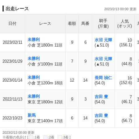
出走レース
2023/2/13 00:00
騎手
人気
日付
レース
着順
馬番
(オッズ)
(斤量)
未勝利
水沼 元輝
10
2023/02/11
9
6
3
(156.1)
小倉 芝1800m 11頭
(▲51.0)
未勝利
水沼 元輝
8
2023/01/29
7
9
(44.8)
小倉 ダ1000m 11頭
(▲51.0)
未勝利
長岡 禎仁
16
2023/01/14
12
14
3
(152.6)
小倉 芝1200m 18頭
(54.0)
未勝利
吉田 豊
7
2022/11/13
9
3
3
(46.1)
東京 芝1800m 12頭
(54.0)
新馬
吉田 豊
8
2022/10/23
6
14
(56.7)
東京 芝1400m 17頭
(54.0)
2023/2/13 00:00 更新
※着順の色分け [
:1着
:2着
:3着 ]