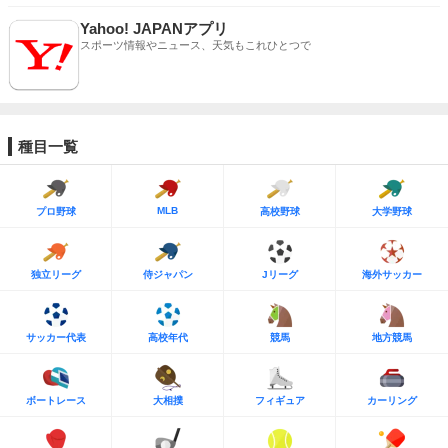
Yahoo! JAPANアプリ
スポーツ情報やニュース、天気もこれひとつで
種目一覧
MLB
プロ野球
高校野球
大学野球
独立リーグ
侍ジャパン
Jリーグ
海外サッカー
サッカー代表
高校年代
競馬
地方競馬
ボートレース
大相撲
フィギュア
カーリング