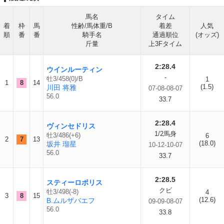
馬名
タイム
着
枠
馬
性齢/馬体重/B
着差
人気
順
番
番
騎手名
通過順位
(オッズ)
斤量
上3Fタイム
2:28.4
ウインルーティン
-
牡3/458(0)/B
1
1
8
14
(1.5)
川田 将雅
07-08-08-07
56.0
33.7
2:28.4
ヴィンセドリス
1/2馬身
牡3/486(+6)
6
2
7
13
(18.0)
坂井 瑠星
10-12-10-07
56.0
33.7
2:28.5
スティーロポリス
クビ
牡3/498(-8)
4
3
8
15
(12.6)
B.ムルザバエフ
09-09-08-07
56.0
33.8