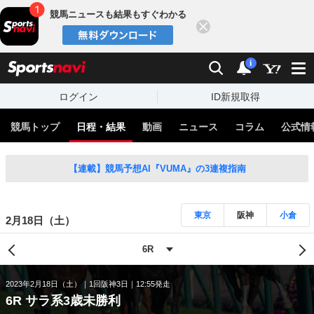
競馬ニュースも結果もすぐわかる
閉じる
スポーツナビ
検索
通知
i
ログイン
ID新規取得
競馬トップ
日程・結果
動画
ニュース
コラム
公式情
【連載】競馬予想AI『VUMA』の3連複指南
東京
阪神
小倉
2月18日（土）
2023年2月18日（土）
1回阪神3日
12:55発走
6R サラ系3歳未勝利