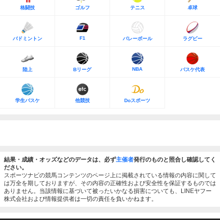
格闘技
ゴルフ
テニス
卓球
F1
バドミントン
バレーボール
ラグビー
NBA
陸上
Bリーグ
バスケ代表
学生バスケ
他競技
Doスポーツ
結果・成績・オッズなどのデータは、必ず
主催者
発行のものと照合し確認してく
ださい。
スポーツナビの競馬コンテンツのページ上に掲載されている情報の内容に関して
は万全を期しておりますが、その内容の正確性および安全性を保証するものでは
ありません。当該情報に基づいて被ったいかなる損害についても、LINEヤフー
株式会社および情報提供者は一切の責任を負いかねます。