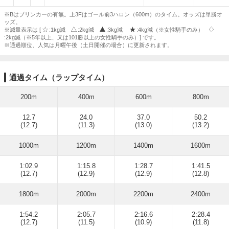
※Bはブリンカーの有無。上3Fはゴール前3ハロン（600m）のタイム。オッズは単勝オ
ッズ。
※減量表示は [
:1kg減
:2kg減
:3kg減
:4kg減（※女性騎手のみ）
:2kg減（※5年以上、又は101勝以上の女性騎手のみ）] です。
※通過順位、人気は月曜午後（土日開催の場合）に更新されます。
通過タイム（ラップタイム）
200m
400m
600m
800m
12.7
24.0
37.0
50.2
(12.7)
(11.3)
(13.0)
(13.2)
1000m
1200m
1400m
1600m
1:02.9
1:15.8
1:28.7
1:41.5
(12.7)
(12.9)
(12.9)
(12.8)
1800m
2000m
2200m
2400m
1:54.2
2:05.7
2:16.6
2:28.4
(12.7)
(11.5)
(10.9)
(11.8)