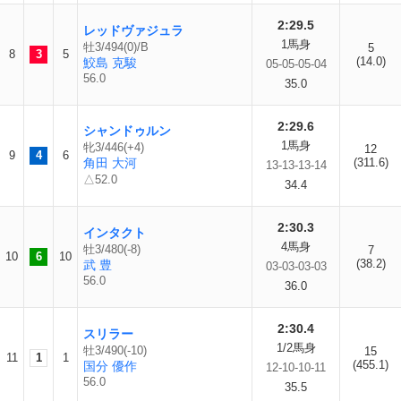
2:29.5
レッドヴァジュラ
1馬身
牡3/494(0)/B
5
8
3
5
(14.0)
鮫島 克駿
05-05-05-04
56.0
35.0
2:29.6
シャンドゥルン
1馬身
牝3/446(+4)
12
9
4
6
角田 大河
(311.6)
13-13-13-14
△52.0
34.4
2:30.3
インタクト
4馬身
牡3/480(-8)
7
10
6
10
(38.2)
武 豊
03-03-03-03
56.0
36.0
2:30.4
スリラー
1/2馬身
牡3/490(-10)
15
11
1
1
(455.1)
国分 優作
12-10-10-11
56.0
35.5