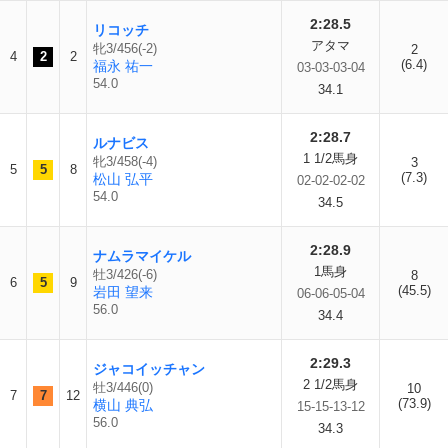
2:28.5
リコッチ
アタマ
牝3/456(-2)
2
4
2
2
(6.4)
福永 祐一
03-03-03-04
54.0
34.1
2:28.7
ルナビス
1 1/2馬身
牝3/458(-4)
3
5
5
8
(7.3)
松山 弘平
02-02-02-02
54.0
34.5
2:28.9
ナムラマイケル
1馬身
牡3/426(-6)
8
6
5
9
(45.5)
岩田 望来
06-06-05-04
56.0
34.4
2:29.3
ジャコイッチャン
2 1/2馬身
牡3/446(0)
10
7
7
12
(73.9)
横山 典弘
15-15-13-12
56.0
34.3