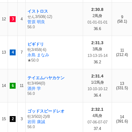
2:30.8
イストロス
2馬身
せん3/508(-12)
9
12
3
4
(58.1)
菅原 明良
01-01-01-01
56.0
36.6
2:31.3
ビギドリ
3馬身
牝3/458(-6)
11
13
4
7
永島 まなみ
(212.4)
13-13-15-14
★50.0
36.2
2:31.4
テイエムハヤカケン
1/2馬身
牡3/494(0)
13
14
6
11
(331.5)
酒井 学
10-10-10-12
56.0
36.4
2:32.1
ゴッドスピードレオ
4馬身
牡3/502(-2)/B
14
15
2
3
(391.6)
岩田 康誠
07-06-07-07
56.0
37.4