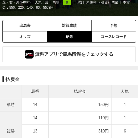
芝・右・外 2400m
天気：
曇
馬場：
3歳
未勝利 （混合） 馬齢
本賞
良
金：550、220、140、83、55万円
出馬表
対戦成績
予想
オッズ
結果
コースレコード
無料アプリで競馬情報をチェックする
払戻金
馬番
払戻金
人気
単勝
14
150円
1
14
110円
1
複勝
13
310円
6