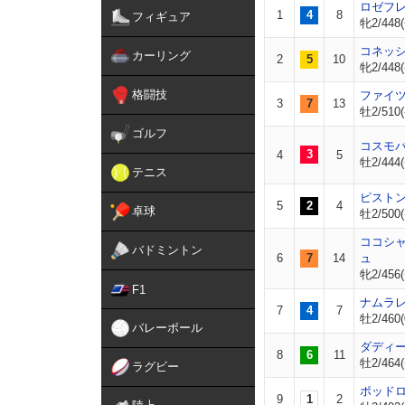
ロゼフ
1
4
8
フィギュア
牝2/448(
コネッ
カーリング
2
5
10
牝2/448(
格闘技
ファイ
3
7
13
牡2/510(
ゴルフ
コスモ
3
4
5
牡2/444(
テニス
ピスト
5
2
4
卓球
牡2/500(
ココシ
バドミントン
6
7
14
ュ
牝2/456(
F1
ナムラ
7
4
7
牡2/460(
バレーボール
ダディ
8
6
11
牡2/464(
ラグビー
ポッド
9
1
2