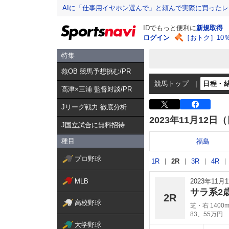
AIに「仕事用イヤホン選んで」と頼んで実際に買った
IDでもっと便利に
新規取得
ログイン
［おトク］10
特集
燕OB 競馬予想挑む/PR
競馬トップ
日程・
髙津×三浦 監督対談/PR
Jリーグ戦力 徹底分析
2023年11月12日
J国立試合に無料招待
種目
福島
プロ野球
1R
2R
3R
4R
MLB
2023年11
サラ系2
2R
高校野球
芝・右 1400
83、55万円
大学野球