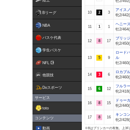
陸上
牡2/492(
アイス
10
2
3
Bリーグ
牝2/442(
ヘニー
NBA
11
1
1
牡2/464(
バスケ代表
ブリッ
12
8
17
牝2/450(
学生バスケ
ロード
13
5
9
ル
NFL
牡2/460(
ロカブ
14
3
6
他競技
牝2/460(
フルラ
Doスポーツ
15
6
12
牝2/418(
サービス
ドゥー
16
8
15
牝2/440(
toto
キンコ
17
8
16
コンテンツ
牝2/428(
動画
※Bはブリンカーの有無。上3F