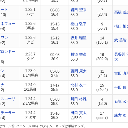
1 1/4馬身
35.3
(93.7)
+2)
56.0
ノート
1:23.1
岩田 望来
06-06
7
高橋 義
ハナ
36.4
(28.4)
-10)
55.0
ズネフュー
1:23.6
松山 弘平
15-15
9
橋口 慎
3馬身
35.4
(55.7)
+4)
56.0
ジワン
1:23.6
坂井 瑠星
12-12
14
武 英智
クビ
36.1
(135.1)
+2)
55.0
バロンドー
1:23.7
長谷川 
川須 栄彦
09-08
16
クビ
36.9
(302.9)
56.0
大
-6)
ルン
1:23.9
藤岡 康太
03-05
11
吉田 直
1 1/4馬身
37.5
(74.1)
+4)
55.0
ーナ
1:24.0
北村 友一
17-17
15
平田 修
1/2馬身
35.5
(240.4)
-2)
55.0
カスコーリ
1:24.4
川田 将雅
03-03
4
石坂 公
2 1/2馬身
38.0
(13.0)
+2)
55.0
ンテーラー
1:24.4
田口 貫太
15-16
17
緒方 努
アタマ
36.2
(555.7)
+4)
△53.0
はゴール前3ハロン（600m）のタイム。オッズは単勝オッズ。