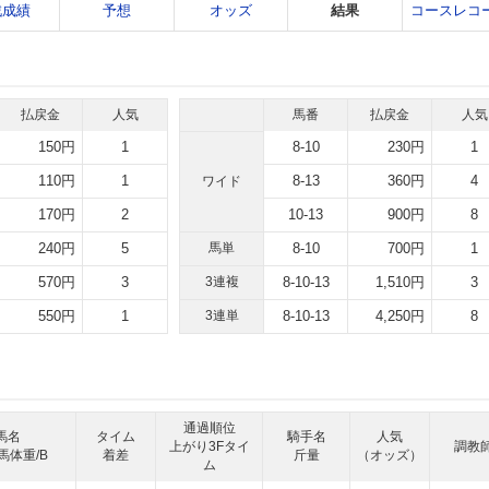
戦成績
予想
オッズ
結果
コースレコ
払戻金
人気
馬番
払戻金
人気
150円
1
8-10
230円
1
110円
1
8-13
360円
4
ワイド
170円
2
10-13
900円
8
240円
5
馬単
8-10
700円
1
570円
3
3連複
8-10-13
1,510円
3
550円
1
3連単
8-10-13
4,250円
8
通過順位
馬名
タイム
騎手名
人気
上がり3Fタイ
調教
馬体重/B
着差
斤量
（オッズ）
ム