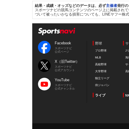
結果・成績・オッズなどのデータは、必ず
主催者
発行の
スポーツナビの競馬コンテンツのページ上に掲載されて
づいて被ったいかなる損害についても、LINEヤフー株
Facebook
野球
サ
スポーツナビ
プロ野球
J
公式ページ
MLB
海
X（旧Twitter）
高校野球
サ
スポーツナビ
公式アカウント
大学野球
高
独立リーグ
YouTube
スポーツナビ
侍ジャパン
公式チャンネル
ライブ
to