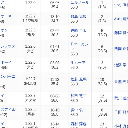
レア
C.ルメール
1:22.0
06-06
1
中村 直
-
35.4
(1.5)
+6)
55.0
シオーネ
1:22.2
鮫島 克駿
13-10
2
杉山 晴
1 1/2馬身
34.7
(7.6)
-8)
55.0
ツオン
1:22.5
戸崎 圭太
02-02
5
藤岡 健
2馬身
36.3
(15.7)
-4)
56.0
T.マーカン
バシレウス
1:22.6
01-01
6
西園 正
ド
クビ
36.5
(26.5)
+2)
56.0
ンボーイ
1:22.6
R.ムーア
03-03
3
池添 学
クビ
36.2
(9.5)
-4)/B
56.0
ャンパーニ
1:22.7
松若 風馬
11-12
10
音無 秀
3/4馬身
35.4
(62.5)
55.0
+4)
レイ
1:22.7
和田 竜二
06-08
12
荒川 義
アタマ
36.0
(87.5)
0)
56.0
ーズアイル
1:22.9
浜中 俊
10-10
8
千田 輝
1馬身
35.8
(39.9)
+12)
56.0
ロイ
1:23.1
西村 淳也
13-14
13
小林 真