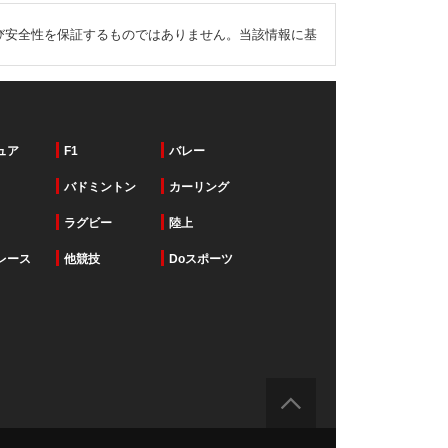
び安全性を保証するものではありません。当該情報に基
ュア
F1
バレー
バドミントン
カーリング
ラグビー
陸上
レース
他競技
Doスポーツ