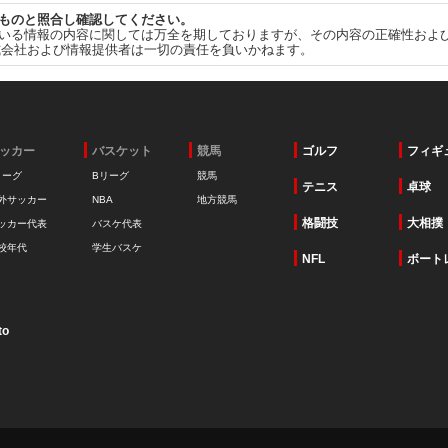
ものと照合し確認してください。
いる情報の内容に関しては万全を期しておりますが、その内容の正確性およ
式会社および情報提供者は一切の責任を負いかねます。
ッカー
バスケット
競馬
ゴルフ
フィギ
リーグ
Bリーグ
競馬
テニス
卓球
外サッカー
NBA
地方競馬
格闘技
大相撲
ッカー代表
バスケ代表
校年代
学生バスケ
NFL
ボート
to