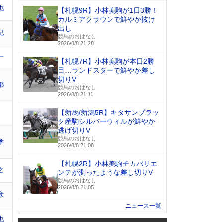
也
【札幌9R】小林美駒が1日3勝！
カルミアクラウンで鮮やか抜け
出し
紀
競馬のおはなし
2026/8/8 21:28
一
【札幌7R】小林美駒が本日2勝
目…ランドスターで鮮やか差し
切りV
都
競馬のおはなし
2026/8/8 21:11
【新馬/新潟5R】キタサンブラッ
ク産駒シルバーウィルが鮮やか
逃げ切りV
競馬のおはなし
孝
2026/8/8 21:08
【札幌2R】小林美駒チカバリエ
之
ンテが測ったような差し切りV
競馬のおはなし
2026/8/8 21:05
彦
ニュース一覧
也