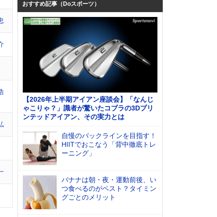
おすすめ記事（Doスポーツ）
忠
介
浩
【2026年上半期アイアン座談会】「なんじ
ゃこりゃ？」識者が驚いたコブラの3Dプリ
ンテッドアイアン、その実力とは
弘
自慢のバックラインを目指す！
HIITでおこなう「背中徹底トレ
ーニング」
一
バナナは朝・夜・運動前後、い
つ食べるのがベスト？タイミン
グごとのメリット