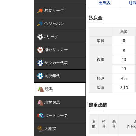
出馬表
対
独立リーグ
払戻金
侍ジャパン
馬番
Jリーグ
8
単勝
海外サッカー
8
複勝
10
サッカー代表
13
高校年代
枠連
4-5
馬連
8-10
競馬
地方競馬
競走成績
ボートレース
着
枠
馬
順
番
番
性齢/
大相撲