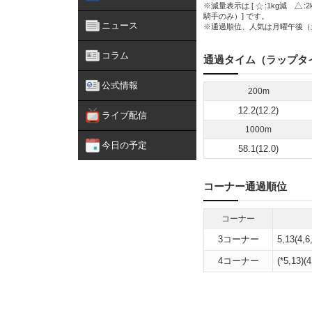
※減量表示は [
:1kg減
:
騎手のみ）] です。
ニュース
※通過順位、人気は月曜午後（
コラム
通過タイム（ラップタ
公式情報
200m
12.2(12.2)
ライブ配信
1000m
今日の予定
58.1(12.0)
コーナー通過順位
コーナー
3コーナー
5,13(4,6
4コーナー
(*5,13)(4