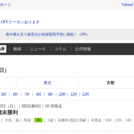
レポート
Yahoo
％OFFクーポンあります
真中満＆五十嵐亮太が佐賀競馬予想に挑戦！（PR）
結果
動画
ニュース
コラム
公式情報
（日）
東京
京都
5R
6R
7R
8R
9R
10R
11R
12R
月12日（日）
3回京都4日
10:30発走
歳未勝利
m
天気：
曇
馬場：
2歳
未勝利 [指定] 馬齢
本賞金：550、220、140
良