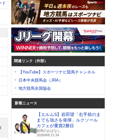
ード
関連リンク（外部）
【YouTube】スポーツナビ競馬チャンネル
日本中央競馬会（JRA）
地方競馬全国協会
新着ニュース
【エルムS】岩田望「右手前のま
までも強さを発揮」ルクソール
カフェが重賞2勝目
師
競馬のおはなし
2026/8/8 21:34