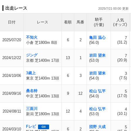
出走レース
2025/7/21 00:00
騎手
人気
日付
レース
着順
馬番
(オッズ)
(斤量)
不知火
亀田 温心
7
2025/07/20
6
2
(31.2)
小倉 芝1800m 8頭
(56.0)
ジング
岩田 望来
7
2024/12/22
13
1
(20.9)
京都 芝1400m 17頭
(53.0)
3歳上
岩田 望来
3
2024/10/06
6
3
(7.5)
東京 芝1400m 13頭
(54.0)
桑名特
松山 弘平
5
2024/09/16
9
12
(17.0)
中京 芝1400m 13頭
(54.0)
三面川
松山 弘平
4
2024/08/11
12
4
(10.1)
新潟 芝1800m 13頭
(53.0)
Fレビ
団野 大成
5
GII
2024/03/10
6
2