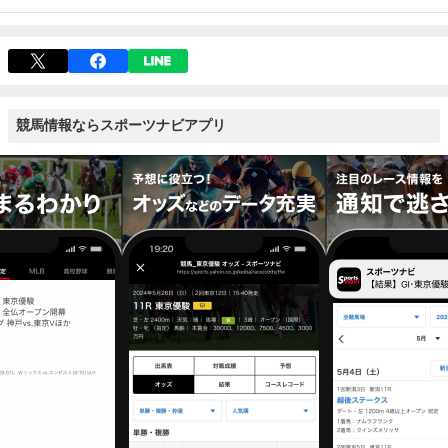
競馬情報ならスポーツナビアプリ