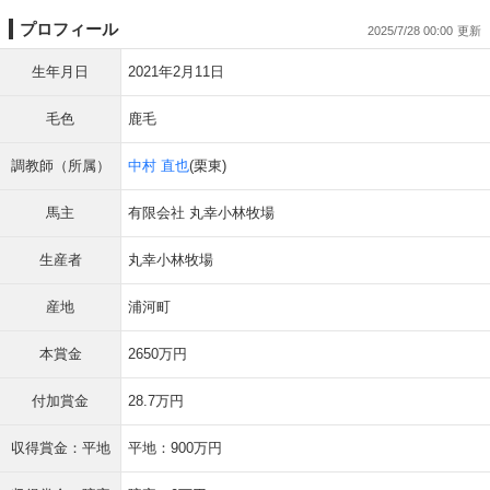
プロフィール
2025/7/28 00:00
生年月日
2021年2月11日
毛色
鹿毛
調教師（所属）
中村 直也
(栗東)
馬主
有限会社 丸幸小林牧場
生産者
丸幸小林牧場
産地
浦河町
本賞金
2650万円
付加賞金
28.7万円
収得賞金：平地
平地：900万円