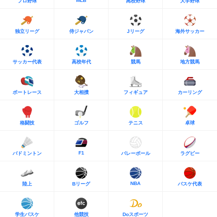
MLB
プロ野球
高校野球
大学野球
独立リーグ
侍ジャパン
Jリーグ
海外サッカー
サッカー代表
高校年代
競馬
地方競馬
ボートレース
大相撲
フィギュア
カーリング
格闘技
ゴルフ
テニス
卓球
F1
バドミントン
バレーボール
ラグビー
NBA
陸上
Bリーグ
バスケ代表
学生バスケ
他競技
Doスポーツ