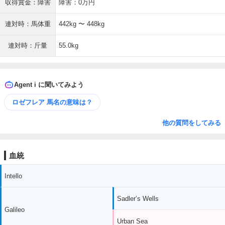
収得賞金：障害
障害：0万円
連対時：馬体重
442kg 〜 448kg
連対時：斤量
55.0kg
Agent i に聞いてみよう
ロゼフレア 馬名の意味は？
他の質問をしてみる
血統
Intello
Sadler’s Wells
Galileo
Urban Sea