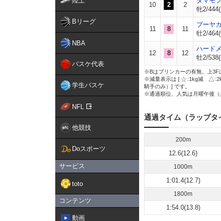
陸上
タマモ
10
2
2
牝2/444(
Bリーグ
ブーヤ
11
8
11
牡2/464(
NBA
ハード
12
8
12
牡2/538(
バスケ代表
※Bはブリンカーの有無。上3F
※減量表示は [
:1kg減
:
学生バスケ
騎手のみ）] です。
※通過順位、人気は月曜午後（
NFL
通過タイム（ラップタ
他競技
200m
Doスポーツ
12.6(12.6)
サービス
1000m
1:01.4(12.7)
toto
1800m
コンテンツ
1:54.0(13.8)
動画