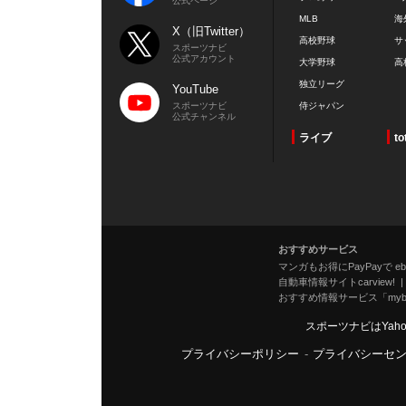
公式ページ
MLB
海
X（旧Twitter）
高校野球
サ
スポーツナビ
公式アカウント
大学野球
高
独立リーグ
YouTube
スポーツナビ
侍ジャパン
公式チャンネル
ライブ
to
おすすめサービス
マンガもお得にPayPayで eboo
自動車情報サイトcarview!
おすすめ情報サービス「mybe
スポーツナビはYah
プライバシーポリシー
-
プライバシーセ