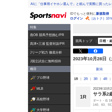
AIに「仕事用イヤホン選んで」と頼んで実際に買った
IDでもっと便利に
新規取得
ログイン
［おトク］10
特集
燕OB 競馬予想挑む/PR
競馬トップ
日程・
髙津×三浦 監督対談/PR
Jリーグ戦力 徹底分析
2023年10月28日
J国立試合に無料招待
種目
新潟
プロ野球
1R
2R
3R
4R
MLB
2023年10
サラ系2
1R
高校野球
ダート・右 18
140、83、5
大学野球