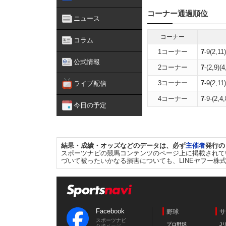
コーナー通過順位
ニュース
コーナー
コラム
1コーナー
7
-9(2,11
公式情報
2コーナー
7
-(2,9)(
3コーナー
7
-9(2,11
ライブ配信
4コーナー
7
-9-(2,4
今日の予定
結果・成績・オッズなどのデータは、必ず
主催者
発行の
スポーツナビの競馬コンテンツのページ上に掲載されて
づいて被ったいかなる損害についても、LINEヤフー株
Facebook
野球
サ
スポーツナビ
プロ野球
J