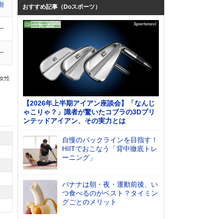
樹
おすすめ記事（Doスポーツ）
一
一
の女性
【2026年上半期アイアン座談会】「なんじ
ゃこりゃ？」識者が驚いたコブラの3Dプリ
ンテッドアイアン、その実力とは
自慢のバックラインを目指す！
HIITでおこなう「背中徹底トレ
ーニング」
バナナは朝・夜・運動前後、い
つ食べるのがベスト？タイミン
グごとのメリット