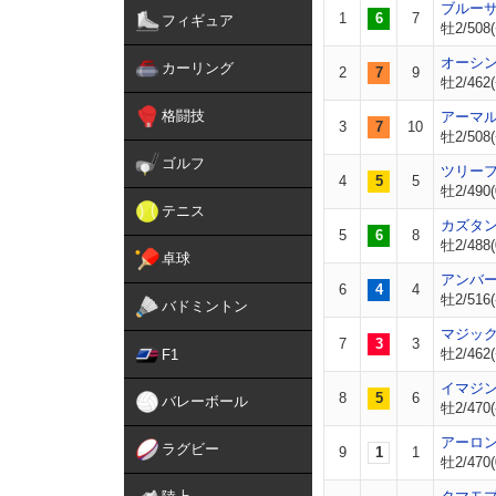
ブルー
1
6
7
フィギュア
牡2/508(
オーシ
カーリング
2
7
9
牡2/462(
格闘技
アーマ
3
7
10
牡2/508(
ゴルフ
ツリー
4
5
5
牡2/490(
テニス
カズタ
5
6
8
牡2/488(
卓球
アンバ
6
4
4
牡2/516(
バドミントン
マジッ
7
3
3
牡2/462(
F1
イマジ
8
5
6
バレーボール
牡2/470(
アーロ
ラグビー
9
1
1
牡2/470(