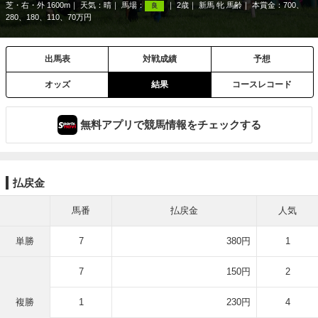
芝・右・外 1600m
天気：
晴
馬場：
2歳
新馬 牝 馬齢
本賞金：700、
良
280、180、110、70万円
出馬表
対戦成績
予想
オッズ
結果
コースレコード
無料アプリで競馬情報をチェックする
払戻金
馬番
払戻金
人気
単勝
7
380円
1
7
150円
2
複勝
1
230円
4