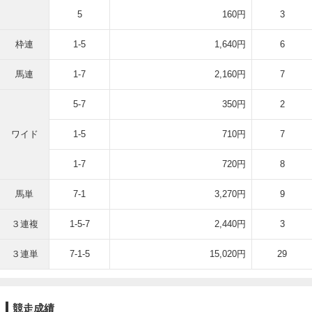
5
160円
3
枠連
1-5
1,640円
6
馬連
1-7
2,160円
7
5-7
350円
2
ワイド
1-5
710円
7
1-7
720円
8
馬単
7-1
3,270円
9
３連複
1-5-7
2,440円
3
３連単
7-1-5
15,020円
29
競走成績