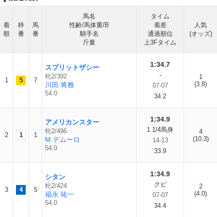
馬名
タイム
着
枠
馬
性齢/馬体重/B
着差
人気
順
番
番
騎手名
通過順位
(オッズ)
斤量
上3Fタイム
1:34.7
スプリットザシー
-
牝2/392
1
1
5
7
(3.8)
川田 将雅
07-07
54.0
34.2
1:34.9
アメリカンスター
1 1/4馬身
牝2/496
4
2
1
1
(10.3)
M.デムーロ
14-13
54.0
33.9
1:34.9
シタン
クビ
牝2/424
2
3
4
5
(4.0)
福永 祐一
07-07
54.0
34.4