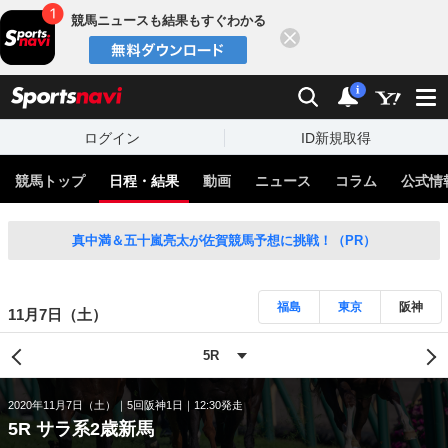
競馬ニュースも結果もすぐわかる
閉じる
スポーツナビ
検索
通知
i
ログイン
ID新規取得
競馬トップ
日程・結果
動画
ニュース
コラム
公式情
真中満＆五十嵐亮太が佐賀競馬予想に挑戦！（PR）
福島
東京
阪神
11月7日（土）
2020年11月7日（土）
5回阪神1日
12:30発走
5R サラ系2歳新馬