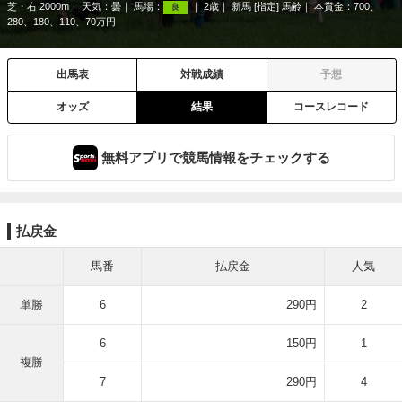
芝・右 2000m
天気：
曇
馬場：
2歳
新馬 [指定] 馬齢
本賞金：700、
良
280、180、110、70万円
出馬表
対戦成績
予想
オッズ
結果
コースレコード
無料アプリで競馬情報をチェックする
払戻金
馬番
払戻金
人気
単勝
6
290円
2
6
150円
1
複勝
7
290円
4