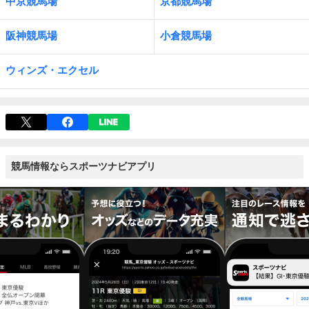
中京競馬場
京都競馬場
阪神競馬場
小倉競馬場
ウィンズ・エクセル
競馬情報ならスポーツナビアプリ