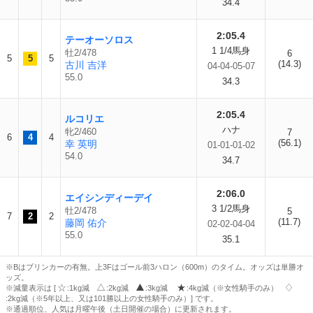
34.4
2:05.4
テーオーソロス
1 1/4馬身
牡2/478
6
5
5
5
(14.3)
古川 吉洋
04-04-05-07
55.0
34.3
2:05.4
ルコリエ
ハナ
牝2/460
7
6
4
4
(56.1)
幸 英明
01-01-01-02
54.0
34.7
2:06.0
エイシンディーデイ
3 1/2馬身
牡2/478
5
7
2
2
(11.7)
藤岡 佑介
02-02-04-04
55.0
35.1
※Bはブリンカーの有無。上3Fはゴール前3ハロン（600m）のタイム。オッズは単勝オ
ッズ。
※減量表示は [
:1kg減
:2kg減
:3kg減
:4kg減（※女性騎手のみ）
:2kg減（※5年以上、又は101勝以上の女性騎手のみ）] です。
※通過順位、人気は月曜午後（土日開催の場合）に更新されます。