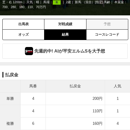
芝・右 1200m
天気：
晴
馬場：
2歳
新馬 （混合）[指定] 馬齢
本賞金：
良
700、280、180、110、70万円
出馬表
対戦成績
予想
オッズ
結果
コースレコード
先週的中! AIが平安エルムSを大予想
払戻金
馬番
払戻金
人気
単勝
4
200円
1
4
110円
1
複勝
6
160円
4