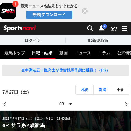
競馬ニュースも結果もすぐわかる
閉じる
スポーツナビ
検索
通知
i
ログイン
ID新規取得
競馬トップ
日程・結果
動画
ニュース
コラム
公式情
真中満＆五十嵐亮太が佐賀競馬予想に挑戦！（PR）
札幌
新潟
小倉
7月27日（土）
2019年7月27日（土）
2回小倉1日
12:45発走
6R サラ系2歳新馬