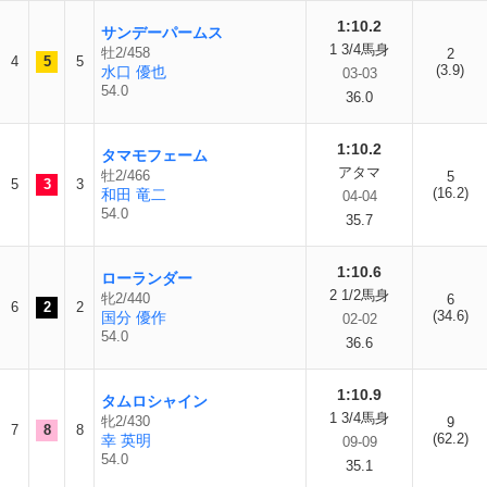
1:10.2
サンデーパームス
1 3/4馬身
牡2/458
2
4
5
5
(3.9)
水口 優也
03-03
54.0
36.0
1:10.2
タマモフェーム
アタマ
牡2/466
5
5
3
3
(16.2)
和田 竜二
04-04
54.0
35.7
1:10.6
ローランダー
2 1/2馬身
牝2/440
6
6
2
2
(34.6)
国分 優作
02-02
54.0
36.6
1:10.9
タムロシャイン
1 3/4馬身
牝2/430
9
7
8
8
(62.2)
幸 英明
09-09
54.0
35.1