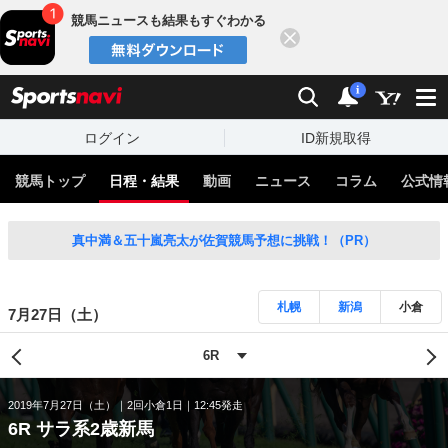
競馬ニュースも結果もすぐわかる
閉じる
スポーツナビ
検索
通知
i
ログイン
ID新規取得
競馬トップ
日程・結果
動画
ニュース
コラム
公式情
真中満＆五十嵐亮太が佐賀競馬予想に挑戦！（PR）
札幌
新潟
小倉
7月27日（土）
2019年7月27日（土）
2回小倉1日
12:45発走
6R サラ系2歳新馬