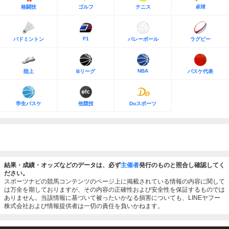
格闘技
ゴルフ
テニス
卓球
F1
バドミントン
バレーボール
ラグビー
NBA
陸上
Bリーグ
バスケ代表
学生バスケ
他競技
Doスポーツ
結果・成績・オッズなどのデータは、必ず
主催者
発行のものと照合し確認してく
ださい。
スポーツナビの競馬コンテンツのページ上に掲載されている情報の内容に関して
は万全を期しておりますが、その内容の正確性および安全性を保証するものでは
ありません。当該情報に基づいて被ったいかなる損害についても、LINEヤフー
株式会社および情報提供者は一切の責任を負いかねます。