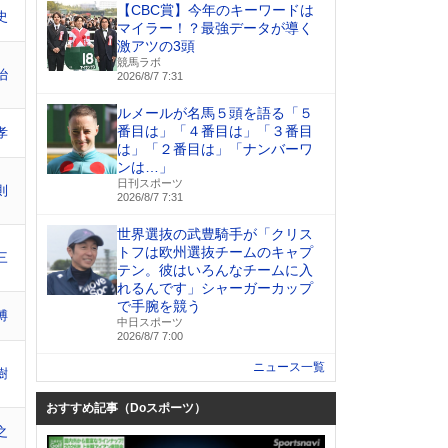
【CBC賞】今年のキーワードは
史
マイラー！？最強データが導く
激アツの3頭
競馬ラボ
治
2026/8/7 7:31
ルメールが名馬５頭を語る「５
番目は」「４番目は」「３番目
孝
は」「２番目は」「ナンバーワ
ンは…」
日刊スポーツ
則
2026/8/7 7:31
世界選抜の武豊騎手が「クリス
トフは欧州選抜チームのキャプ
三
テン。彼はいろんなチームに入
れるんです」シャーガーカップ
で手腕を競う
博
中日スポーツ
2026/8/7 7:00
ニュース一覧
樹
おすすめ記事（Doスポーツ）
之