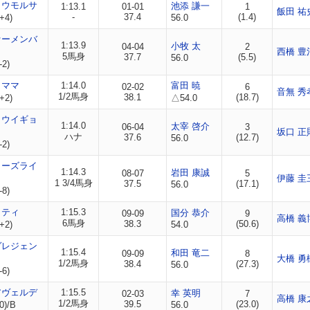
ョウモルサ
池添 謙一
1:13.1
01-01
1
飯田 祐
-
37.4
(1.4)
+4)
56.0
ァーメンバ
1:13.9
小牧 太
04-04
2
西橋 豊
5馬身
37.7
(5.5)
56.0
-2)
ノママ
1:14.0
富田 暁
02-02
6
音無 秀
1/2馬身
38.1
(18.7)
+2)
△54.0
ョウイギョ
1:14.0
太宰 啓介
06-04
3
坂口 正
ハナ
37.6
(12.7)
56.0
-2)
コーズライ
1:14.3
岩田 康誠
08-07
5
伊藤 圭
1 3/4馬身
37.5
(17.1)
56.0
-8)
リティ
1:15.3
国分 恭介
09-09
9
高橋 義
6馬身
38.3
(50.6)
+2)
54.0
ヴレジェン
1:15.4
和田 竜二
09-09
8
大橋 勇
1/2馬身
38.4
(27.3)
56.0
-6)
アヴェルデ
1:15.5
幸 英明
02-03
7
高橋 康
1/2馬身
39.5
(23.0)
0)/B
56.0