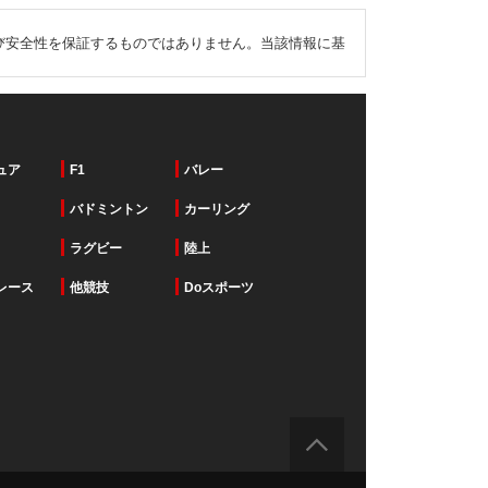
び安全性を保証するものではありません。当該情報に基
ュア
F1
バレー
バドミントン
カーリング
ラグビー
陸上
レース
他競技
Doスポーツ