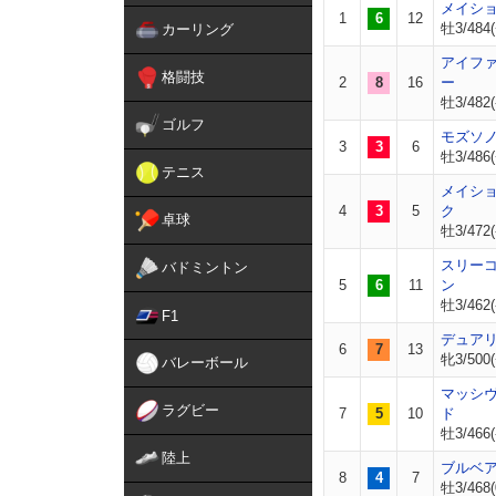
メイシ
1
6
12
牡3/484(
カーリング
アイフ
格闘技
2
8
16
ー
牡3/482(
ゴルフ
モズソ
3
3
6
牡3/486(
テニス
メイシ
4
3
5
ク
卓球
牡3/472(
スリー
バドミントン
5
6
11
ン
牡3/462(
F1
デュア
6
7
13
牝3/500(
バレーボール
マッシ
ラグビー
7
5
10
ド
牡3/466(
陸上
ブルベ
8
4
7
牡3/468(