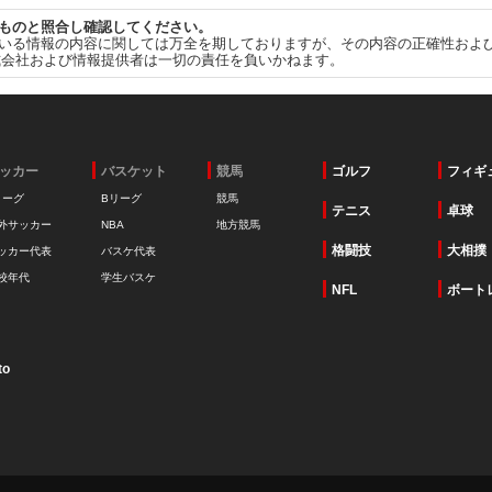
ものと照合し確認してください。
いる情報の内容に関しては万全を期しておりますが、その内容の正確性およ
式会社および情報提供者は一切の責任を負いかねます。
ッカー
バスケット
競馬
ゴルフ
フィギ
リーグ
Bリーグ
競馬
テニス
卓球
外サッカー
NBA
地方競馬
格闘技
大相撲
ッカー代表
バスケ代表
校年代
学生バスケ
NFL
ボート
to