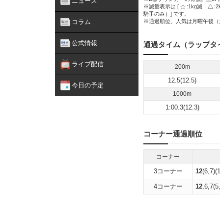
ニュース
※減量表示は [
:1kg減
:
騎手のみ）] です。
コラム
※通過順位、人気は月曜午後（
公式情報
通過タイム（ラップタ
ライブ配信
200m
12.5(12.5)
今日の予定
1000m
1:00.3(12.3)
コーナー通過順位
コーナー
3コーナー
12
(6,7)(
4コーナー
12
,6,7(5