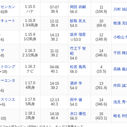
ウセンカン
1:15.5
岡田 祥嗣
07-07
11
川村 禎
ハナ
38.9
(104.9)
-6)/B
56.0
ーキュート
1:15.8
鮫島 良太
12-11
10
牧浦 充
1 3/4馬身
38.4
(69.4)
54.0
ル
1:15.9
坂井 瑠星
14-13
12
小桧山 
1/2馬身
38.2
(148.9)
-6)
☆53.0
竹之下 智
イマ
1:16.3
11-11
14
千田 輝
昭
2 1/2馬身
39.2
(346.6)
-8)
54.0
ストロング
1:16.3
松若 風馬
04-06
4
高橋 義
クビ
40.1
(15.5)
+18)
56.0
ァーエンタ
1:17.0
酒井 学
14-15
13
作田 誠
4馬身
39.2
(261.4)
54.0
-6)
ンスリジエ
1:17.8
田中 健
12-13
14
浅見 秀
5馬身
40.3
(346.6)
+6)
54.0
オ
1:18.1
水口 優也
14-16
16
蛯名 利
2馬身
40.4
(423.1)
-10)
56.0
はゴール前3ハロン（600m）のタイム。オッズは単勝オッズ。