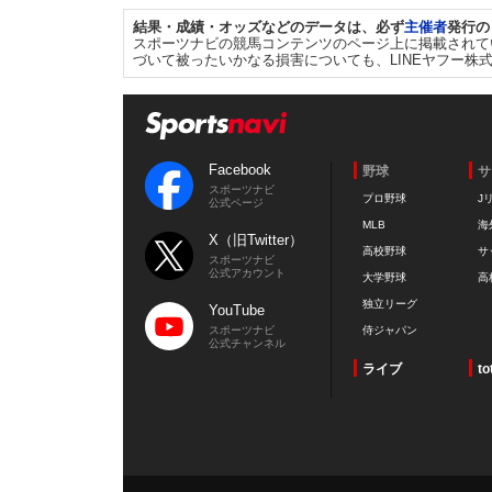
結果・成績・オッズなどのデータは、必ず
主催者
発行の
スポーツナビの競馬コンテンツのページ上に掲載されて
づいて被ったいかなる損害についても、LINEヤフー株
Facebook
野球
サ
スポーツナビ
プロ野球
J
公式ページ
MLB
海
X（旧Twitter）
高校野球
サ
スポーツナビ
公式アカウント
大学野球
高
独立リーグ
YouTube
スポーツナビ
侍ジャパン
公式チャンネル
ライブ
to