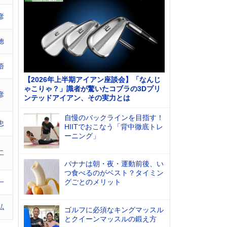
彦
徳
悟
【2026年上半期アイアン座談会】「なんじ
ゃこりゃ？」識者が驚いたコブラの3Dプリ
彦
ンテッドアイアン、その実力とは
自慢のバックラインを目指す！
忠
HIITでおこなう「背中徹底トレ
ーニング」
二
バナナは朝・夜・運動前後、い
つ食べるのがベスト？タイミン
グごとのメリット
一
弘
ゴルフに必須なキングマッスル
とクイーンマッスルの鍛え方