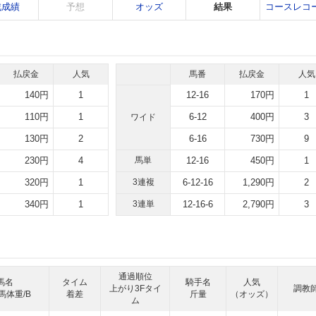
戦成績
予想
オッズ
結果
コースレコ
払戻金
人気
馬番
払戻金
人気
140円
1
12-16
170円
1
110円
1
6-12
400円
3
ワイド
130円
2
6-16
730円
9
230円
4
馬単
12-16
450円
1
320円
1
3連複
6-12-16
1,290円
2
340円
1
3連単
12-16-6
2,790円
3
通過順位
馬名
タイム
騎手名
人気
上がり3Fタイ
調教
馬体重/B
着差
斤量
（オッズ）
ム