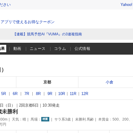
ださい
Yahoo
、アプリで使えるお得なクーポン
【連載】競馬予想AI『VUMA』の3連複指南
結果
動画
ニュース
コラム
公式情報
日）
京都
小倉
5R
6R
7R
8R
9R
10R
11R
12R
10日（日）
2回京都6日
10:30発走
歳未勝利
00m
天気：
晴
馬場：
サラ系3歳
未勝利 馬齢
本賞金：500、200、
稍重
0万円