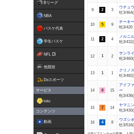
Bリーグ
ウチュ
9
2
3
牡3/464(
NBA
チーキ
10
5
9
牝3/420
バスケ代表
ノルニ
11
2
4
学生バスケ
牝3/432(
サンラ
NFL
1
12
2
牝3/460(
他競技
クリノ
13
1
1
牡3/482(
Doスポーツ
アイフ
サービス
14
8
15
ー
牝3/436(
toto
ヤマニ
15
7
14
牝3/430(
コンテンツ
ウズシ
動画
16
4
8
牡3/516(
※Bはブリンカーの有無。上3F