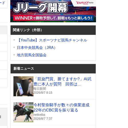
ード
関連リンク（外部）
【YouTube】スポーツナビ競馬チャンネル
日本中央競馬会（JRA）
地方競馬全国協会
新着ニュース
「凱旋門賞、勝てますか?」AI武
豊に本人が質問 回答は…
毎日新聞
2026/8/7 8:15
今村聖奈騎手が数々の偉業達成
22年のCBC賞を振り返る
netkeiba
師
2026/8/7 7:37