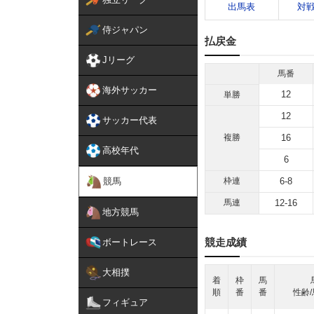
出馬表
対
侍ジャパン
払戻金
Jリーグ
馬番
海外サッカー
12
単勝
12
サッカー代表
複勝
16
高校年代
6
競馬
枠連
6-8
馬連
12-16
地方競馬
競走成績
ボートレース
大相撲
着
枠
馬
順
番
番
性齢/
フィギュア