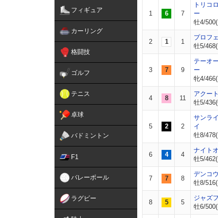
トリコ
フィギュア
1
6
7
ー
牡4/500(
カーリング
プロフ
2
1
1
牡5/468(
格闘技
テーオ
3
7
9
ー
ゴルフ
牝4/466(
テニス
アクー
4
8
11
牡5/436(
卓球
サンラ
5
2
2
イ
牡8/478(
バドミントン
ナイト
6
4
4
F1
牡5/462(
デンコ
バレーボール
7
7
8
牡8/516(
ジャズ
ラグビー
8
5
5
牡6/500(