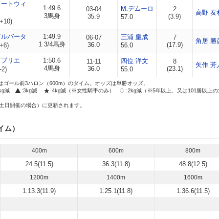
ドートウィ
1:49.6
M.デムーロ
03-04
2
高野 友
3馬身
35.9
(3.9)
57.0
+10)
アルバータ
1:49.9
三浦 皇成
06-07
7
角居 勝
1 3/4馬身
36.0
(17.9)
+6)
56.0
ドブリエ
1:50.6
四位 洋文
11-11
8
矢作 芳
4馬身
36.0
(23.1)
-2)
55.0
はゴール前3ハロン（600m）のタイム。オッズは単勝オッズ。
2kg減
:3kg減
:4kg減（※女性騎手のみ）
:2kg減（※5年以上、又は101勝以上
土日開催の場合）に更新されます。
イム）
400m
600m
800m
24.5(11.5)
36.3(11.8)
48.8(12.5)
1200m
1400m
1600m
1:13.3(11.9)
1:25.1(11.8)
1:36.6(11.5)