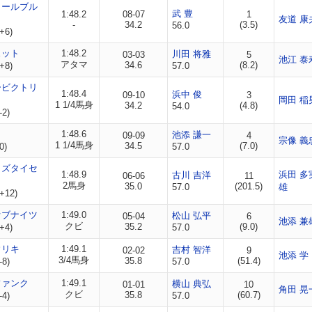
ロールブル
武 豊
1:48.2
08-07
1
友道 康
-
34.2
(3.5)
56.0
+6)
ェット
1:48.2
川田 将雅
03-03
5
池江 泰
アタマ
34.6
(8.2)
+8)
57.0
ービクトリ
1:48.4
浜中 俊
09-10
3
岡田 稲
1 1/4馬身
34.2
(4.8)
54.0
-2)
ト
1:48.6
池添 謙一
09-09
4
宗像 義
1 1/4馬身
34.5
(7.0)
0)
57.0
イズタイセ
1:48.9
浜田 多
古川 吉洋
06-06
11
2馬身
35.0
(201.5)
57.0
雄
+12)
オブナイツ
1:49.0
松山 弘平
05-04
6
池添 兼
クビ
35.2
(9.0)
+4)
57.0
ウリキ
1:49.1
吉村 智洋
02-02
9
池添 学
3/4馬身
35.8
(51.4)
-8)
57.0
ファンク
1:49.1
横山 典弘
01-01
10
角田 晃
クビ
35.8
(60.7)
-4)
57.0