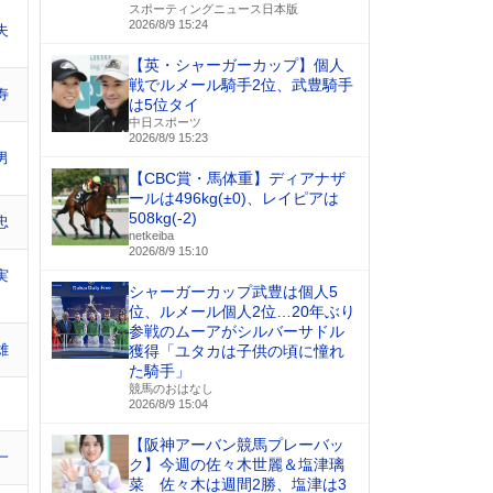
スポーティングニュース日本版
2026/8/9 15:24
夫
【英・シャーガーカップ】個人
戦でルメール騎手2位、武豊騎手
寿
は5位タイ
中日スポーツ
2026/8/9 15:23
男
【CBC賞・馬体重】ディアナザ
ールは496kg(±0)、レイピアは
508kg(-2)
忠
netkeiba
2026/8/9 15:10
実
シャーガーカップ武豊は個人5
位、ルメール個人2位…20年ぶり
参戦のムーアがシルバーサドル
雄
獲得「ユタカは子供の頃に憧れ
た騎手」
競馬のおはなし
2026/8/9 15:04
【阪神アーバン競馬プレーバッ
一
ク】今週の佐々木世麗＆塩津璃
菜 佐々木は週間2勝、塩津は3