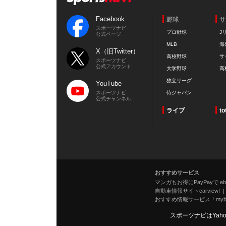
Facebook
野球
サ
スポーツナビ
プロ野球
J
公式ページ
MLB
海
X（旧Twitter）
高校野球
サ
スポーツナビ
公式アカウント
大学野球
高
独立リーグ
YouTube
スポーツナビ
侍ジャパン
公式チャンネル
ライブ
to
おすすめサービス
マンガもお得にPayPayで eboo
自動車情報サイトcarview!
おすすめ情報サービス「mybe
スポーツナビはYah