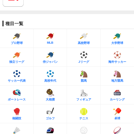
種目一覧
MLB
プロ野球
高校野球
大学野球
独立リーグ
侍ジャパン
Jリーグ
海外サッカー
サッカー代表
高校年代
競馬
地方競馬
ボートレース
大相撲
フィギュア
カーリング
格闘技
ゴルフ
テニス
卓球