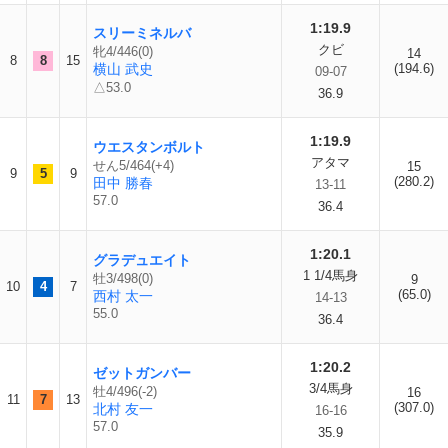
1:19.9
スリーミネルバ
クビ
牝4/446(0)
14
8
8
15
横山 武史
(194.6)
09-07
△53.0
36.9
1:19.9
ウエスタンボルト
アタマ
せん5/464(+4)
15
9
5
9
(280.2)
田中 勝春
13-11
57.0
36.4
1:20.1
グラデュエイト
1 1/4馬身
牡3/498(0)
9
10
4
7
(65.0)
西村 太一
14-13
55.0
36.4
1:20.2
ゼットガンバー
3/4馬身
牡4/496(-2)
16
11
7
13
(307.0)
北村 友一
16-16
57.0
35.9