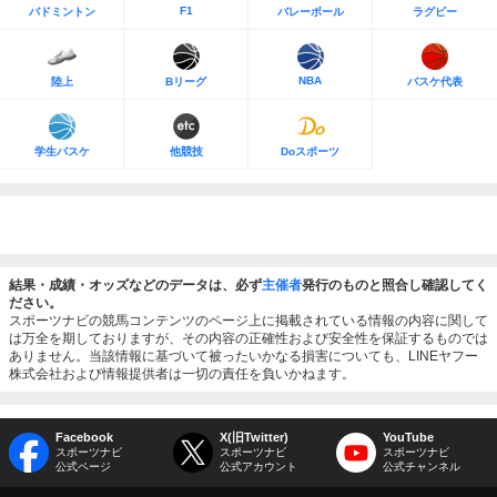
F1
バドミントン
バレーボール
ラグビー
NBA
陸上
Bリーグ
バスケ代表
学生バスケ
他競技
Doスポーツ
結果・成績・オッズなどのデータは、必ず
主催者
発行のものと照合し確認してく
ださい。
スポーツナビの競馬コンテンツのページ上に掲載されている情報の内容に関して
は万全を期しておりますが、その内容の正確性および安全性を保証するものでは
ありません。当該情報に基づいて被ったいかなる損害についても、LINEヤフー
株式会社および情報提供者は一切の責任を負いかねます。
Facebook
X(旧Twitter)
YouTube
スポーツナビ
スポーツナビ
スポーツナビ
公式ページ
公式アカウント
公式チャンネル