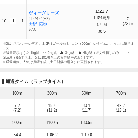
1:21.7
ヴィーグリーズ
1 3/4馬身
牡4/474(+2)
7
16
1
1
(22.5)
大野 拓弥
07-08
57.0
38.5
※Bはブリンカーの有無。上3Fはゴール前3ハロン（600m）のタイム。オッズは単勝オ
ッズ。
※減量表示は [
:1kg減
:2kg減
:3kg減
:4kg減（※女性騎手のみ）
:2kg減（※5年以上、又は101勝以上の女性騎手のみ）] です。
※通過順位、人気は月曜午後（土日開催の場合）に更新されます。
通過タイム（ラップタイム）
100m
300m
500m
700m
7.2
18.4
30.1
42.2
(7.2)
(11.2)
(11.7)
(12.1)
900m
1100m
1300m
54.4
1:06.2
1:19.0