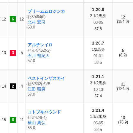
1:20.6
プリームムロジンカ
2 1/2馬身
牝3/464(0)
12
12
6
12
(154.9)
北村 宏司
03-05
53.0
37.8
1:20.7
アルチレイロ
1/2馬身
せん4/452(-2)
5
13
3
5
(8.2)
石川 裕紀人
01-01
57.0
38.5
1:21.1
ベストインザスカイ
2 1/2馬身
牡5/502(-6)/B
11
14
2
4
(124.9)
江田 照男
10-13
57.0
37.4
1:21.4
コトブキハウンド
1 1/2馬身
牡3/474(-4)
10
15
6
11
(76.9)
横山 典弘
06-05
55.0
38.5