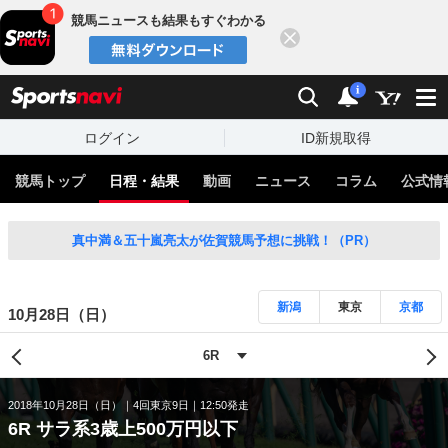
競馬ニュースも結果もすぐわかる
閉じる
スポーツナビ
検索
通知
i
ログイン
ID新規取得
競馬トップ
日程・結果
動画
ニュース
コラム
公式情
真中満＆五十嵐亮太が佐賀競馬予想に挑戦！（PR）
新潟
東京
京都
10月28日（日）
2018年10月28日（日）
4回東京9日
12:50発走
6R サラ系3歳上500万円以下