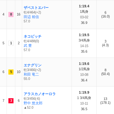
1:19.4
ザベストエバー
1馬身
牡4/464(+2)
6
4
8
16
(16.0)
田辺 裕信
03-02
57.0
36.9
1:19.5
ネコビッチ
3/4馬身
牡4/488(0)
3
5
1
2
(4.3)
武 豊
14-15
57.0
35.6
1:19.6
エナグリン
1/2馬身
牡3/466(+2)
8
6
5
10
(50.4)
和田 竜二
10-08
55.0
36.4
1:19.9
アラスカノオーロラ
1 3/4馬身
牡3/456(-6)
13
7
3
6
(178.1)
野中 悠太郎
10-11
▲52.0
36.5