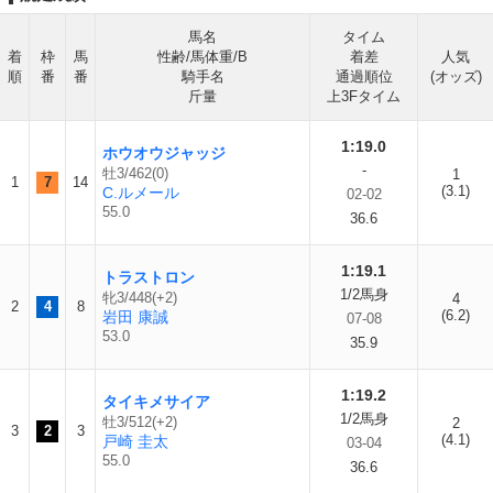
馬名
タイム
着
枠
馬
性齢/馬体重/B
着差
人気
順
番
番
騎手名
通過順位
(オッズ)
斤量
上3Fタイム
1:19.0
ホウオウジャッジ
-
牡3/462(0)
1
1
7
14
(3.1)
C.ルメール
02-02
55.0
36.6
1:19.1
トラストロン
1/2馬身
牝3/448(+2)
4
2
4
8
(6.2)
岩田 康誠
07-08
53.0
35.9
1:19.2
タイキメサイア
1/2馬身
牡3/512(+2)
2
3
2
3
(4.1)
戸崎 圭太
03-04
55.0
36.6