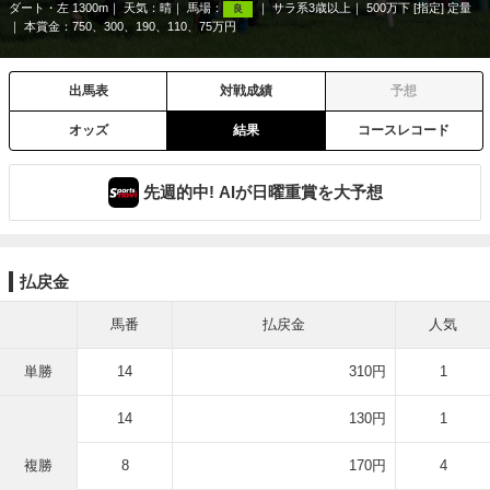
ダート・左 1300m
天気：
晴
馬場：
サラ系3歳以上
500万下 [指定] 定量
良
本賞金：750、300、190、110、75万円
出馬表
対戦成績
予想
オッズ
結果
コースレコード
先週的中! AIが日曜重賞を大予想
払戻金
馬番
払戻金
人気
単勝
14
310円
1
14
130円
1
複勝
8
170円
4