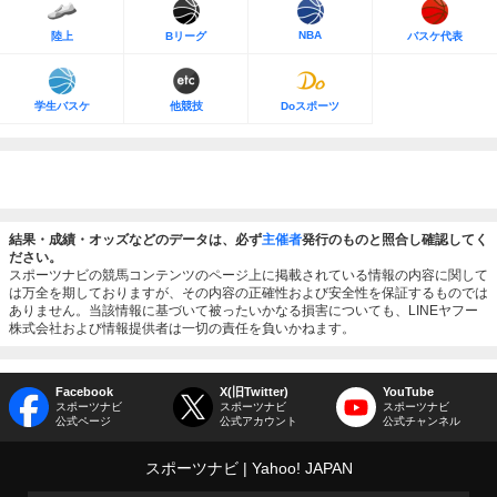
NBA
陸上
Bリーグ
バスケ代表
学生バスケ
他競技
Doスポーツ
結果・成績・オッズなどのデータは、必ず
主催者
発行のものと照合し確認してく
ださい。
スポーツナビの競馬コンテンツのページ上に掲載されている情報の内容に関して
は万全を期しておりますが、その内容の正確性および安全性を保証するものでは
ありません。当該情報に基づいて被ったいかなる損害についても、LINEヤフー
株式会社および情報提供者は一切の責任を負いかねます。
Facebook
X(旧Twitter)
YouTube
スポーツナビ
スポーツナビ
スポーツナビ
公式ページ
公式アカウント
公式チャンネル
スポーツナビ
Yahoo! JAPAN