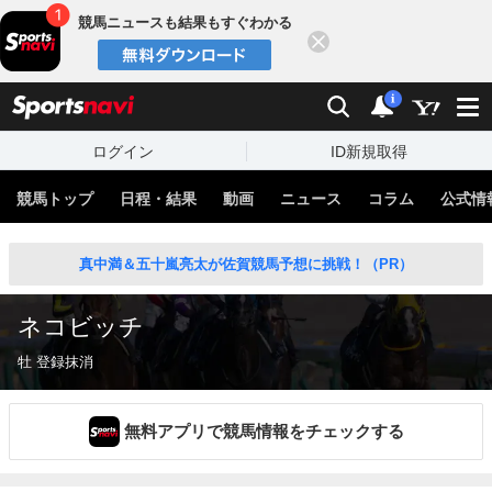
競馬ニュースも結果もすぐわかる
閉じる
スポーツナビ
検索
通知
i
ログイン
ID新規取得
競馬トップ
日程・結果
動画
ニュース
コラム
公式情
真中満＆五十嵐亮太が佐賀競馬予想に挑戦！（PR）
ネコビッチ
牡 登録抹消
無料アプリで競馬情報をチェックする