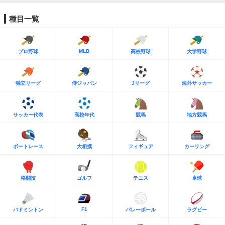
種目一覧
MLB
プロ野球
高校野球
大学野球
独立リーグ
侍ジャパン
Jリーグ
海外サッカー
サッカー代表
高校年代
競馬
地方競馬
ボートレース
大相撲
フィギュア
カーリング
格闘技
ゴルフ
テニス
卓球
F1
バドミントン
バレーボール
ラグビー