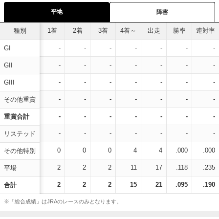
平地
障害
種別
1着
2着
3着
4着～
出走
勝率
連対率
-
-
-
-
-
-
-
GI
-
-
-
-
-
-
-
GII
-
-
-
-
-
-
-
GIII
-
-
-
-
-
-
-
その他重賞
-
-
-
-
-
-
-
重賞合計
-
-
-
-
-
-
-
リステッド
0
0
0
4
4
.000
.000
その他特別
2
2
2
11
17
.118
.235
平場
2
2
2
15
21
.095
.190
合計
※「総合成績」はJRAのレースのみとなります。