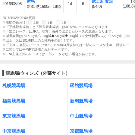
新馬
武士沢 友治
13
2016/08/06
14
6
(108.8)
新潟 芝1600m 18頭
(54.0)
2018/10/29 00:00 更新
※着順の色分け [
:1着
:2着
:3着 ]
※「平地競走成績」と「障害競走成績」はJRAのレースのみとなります。
※「出走レース」はJRA、地方、海外で出走したレースの成績となります。
※減量表示は[
:1kg減
:2kg減
:3kg減
:4kg減（※女性騎手のみ）
:2kg減（※5
年以上、又は101勝以上の女性騎手のみ）] です。
※「上3F」表記のデータについて 1993年4月以前では一部のレースが上4F、障害レー
スに関しては平均Fで計測されたデータです。
※JRA主催以外のレースでは一部データがない場合があります。
競馬場/ウィンズ（外部サイト）
札幌競馬場
函館競馬場
福島競馬場
新潟競馬場
東京競馬場
中山競馬場
中京競馬場
京都競馬場