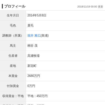
プロフィール
2018/11/19 00:00
生年月日
2014年5月8日
毛色
鹿毛
調教師（所属）
堀井 雅広
(美浦)
馬主
桐谷 茂
生産者
高瀬牧場
産地
新冠町
本賞金
2680万円
付加賞金
0万円
収得賞金：平地
平地：450万円