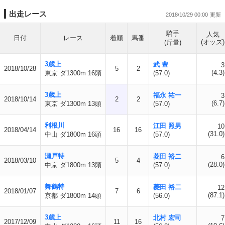
出走レース
2018/10/29 00:00
騎手
人気
日付
レース
着順
馬番
(オッズ)
(斤量)
3歳上
武 豊
3
2018/10/28
5
2
(4.3)
東京 ダ1300m 16頭
(57.0)
3歳上
福永 祐一
3
2018/10/14
2
2
(6.7)
東京 ダ1300m 13頭
(57.0)
利根川
江田 照男
10
2018/04/14
16
16
(31.0)
中山 ダ1800m 16頭
(57.0)
瀬戸特
菱田 裕二
6
2018/03/10
5
4
(28.0)
中京 ダ1800m 13頭
(57.0)
舞鶴特
菱田 裕二
12
2018/01/07
7
6
(87.1)
京都 ダ1800m 14頭
(56.0)
3歳上
北村 宏司
7
2017/12/09
11
16