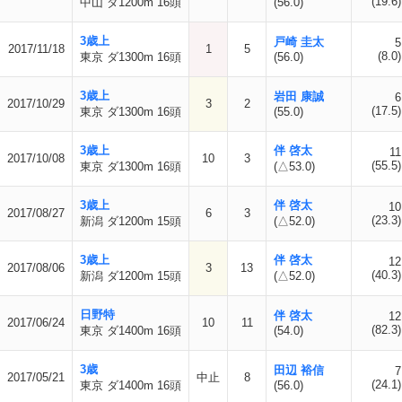
(19.6)
中山 ダ1200m 16頭
(56.0)
3歳上
戸崎 圭太
5
2017/11/18
1
5
(8.0)
東京 ダ1300m 16頭
(56.0)
3歳上
岩田 康誠
6
2017/10/29
3
2
(17.5)
東京 ダ1300m 16頭
(55.0)
3歳上
伴 啓太
11
2017/10/08
10
3
(55.5)
東京 ダ1300m 16頭
(△53.0)
3歳上
伴 啓太
10
2017/08/27
6
3
(23.3)
新潟 ダ1200m 15頭
(△52.0)
3歳上
伴 啓太
12
2017/08/06
3
13
(40.3)
新潟 ダ1200m 15頭
(△52.0)
日野特
伴 啓太
12
2017/06/24
10
11
(82.3)
東京 ダ1400m 16頭
(54.0)
3歳
田辺 裕信
7
2017/05/21
中止
8
(24.1)
東京 ダ1400m 16頭
(56.0)