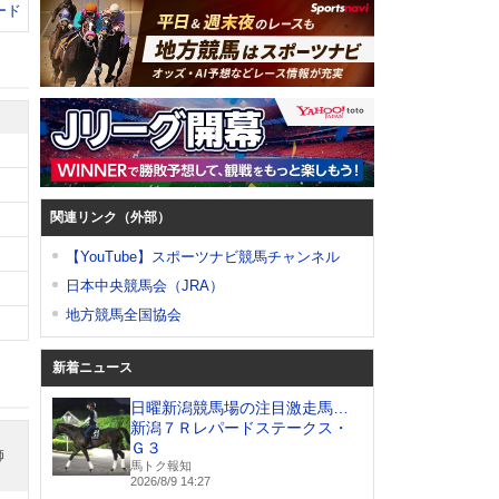
ード
関連リンク（外部）
【YouTube】スポーツナビ競馬チャンネル
日本中央競馬会（JRA）
地方競馬全国協会
新着ニュース
日曜新潟競馬場の注目激走馬…
新潟７Ｒレパードステークス・
Ｇ３
師
馬トク報知
2026/8/9 14:27