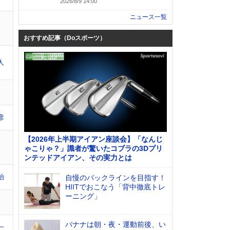
2026/8/9 14:00
ニュース一覧
おすすめ記事（Doスポーツ）
人
彦
【2026年上半期アイアン座談会】「なんじ
ゃこりゃ？」識者が驚いたコブラの3Dプリ
ンテッドアイアン、その実力とは
治
自慢のバックラインを目指す！
HIITでおこなう「背中徹底トレ
ーニング」
バナナは朝・夜・運動前後、い
一