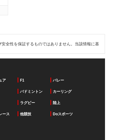
び安全性を保証するものではありません。当該情報に基
ュア
F1
バレー
バドミントン
カーリング
ラグビー
陸上
レース
他競技
Doスポーツ