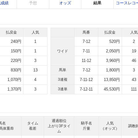
戦成績
予想
オッズ
結果
コースレコ
払戻金
人気
馬番
払戻金
人気
240円
1
7-12
520円
2
150円
1
7-11
2,050円
19
ワイド
220円
3
11-12
3,960円
46
830円
13
馬単
7-12
1,800円
3
1,070円
4
3連複
7-11-12
13,850円
43
1,370円
3
3連単
7-12-11
45,530円
111
通過順位
馬名
タイム
騎手名
人気
上がり3Fタイ
調教
馬体重/B
着差
斤量
（オッズ）
ム