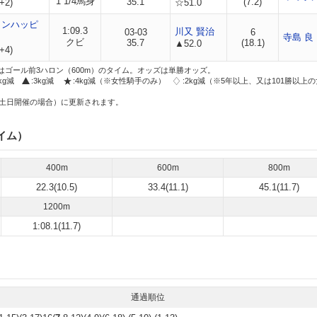
1 1/4馬身
35.1
(7.2)
+2)
☆51.0
ャンハッピ
1:09.3
川又 賢治
03-03
6
寺島 良
クビ
35.7
(18.1)
▲52.0
+4)
はゴール前3ハロン（600m）のタイム。オッズは単勝オッズ。
2kg減
:3kg減
:4kg減（※女性騎手のみ）
:2kg減（※5年以上、又は101勝以上
土日開催の場合）に更新されます。
イム）
400m
600m
800m
22.3(10.5)
33.4(11.1)
45.1(11.7)
1200m
1:08.1(11.7)
通過順位