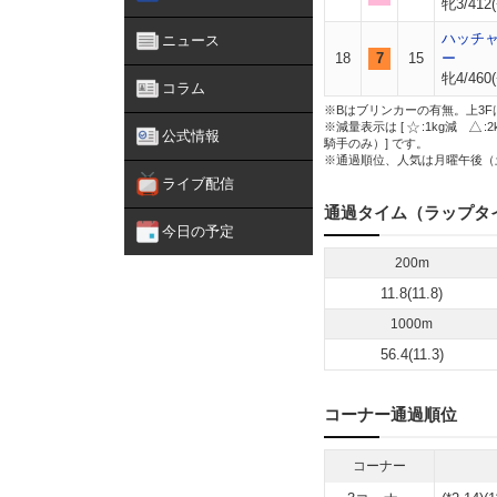
牝3/412(
ハッチ
ニュース
18
7
15
ー
牝4/460(
コラム
※Bはブリンカーの有無。上3F
※減量表示は [
:1kg減
:
公式情報
騎手のみ）] です。
※通過順位、人気は月曜午後（
ライブ配信
通過タイム（ラップタ
今日の予定
200m
11.8(11.8)
1000m
56.4(11.3)
コーナー通過順位
コーナー