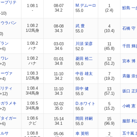
ァープリテ
M.デムーロ
1:08.1
08-07
1
鮫島 一
-
34.2
(2.4)
55.0
-10)
ョウラバン
1:08.2
武 豊
08-08
4
石橋 守
1/2馬身
34.3
(10.4)
55.0
0)
ブラン
1:08.2
川須 栄彦
03-03
11
千田 輝
ハナ
34.6
(45.8)
+6)
52.0
ソワレ
1:08.2
菱田 裕二
01-01
12
宮本 博
ハナ
34.8
(51.2)
+2)
55.0
ィーヴァ
1:08.3
中谷 雄太
11-10
7
斉藤 崇
1/2馬身
34.2
(19.2)
+4)
55.0
パリティ
1:08.4
田中 健
11-10
13
坂口 正
3/4馬身
34.3
(57.1)
+12)
55.0
ーガラメキ
1:08.5
D.ホワイト
02-02
5
小崎 憲
3/4馬身
35.0
(15.2)
+2)
55.0
グタイガー
1:08.6
岡田 祥嗣
15-14
15
服部 利
クビ
34.1
(96.9)
+6)
55.0
エルサ
1:08.8
五十嵐 
幸 英明
05-06
2