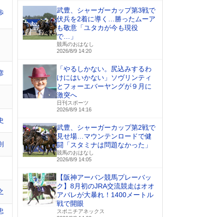
武豊、シャーガーカップ第3戦で
歩
伏兵を2着に導く…勝ったムーア
も敬意「ユタカが今も現役
で…」
競馬のおはなし
2026/8/9 14:20
「やるしかない。尻込みするわ
彦
けにはいかない」ソヴリンティ
とフォーエバーヤングが９月に
激突へ
日刊スポーツ
2026/8/9 14:16
史
武豊、シャーガーカップ第2戦で
見せ場…マウンテンロードで健
則
闘「スタミナは問題なかった」
競馬のおはなし
2026/8/9 14:05
【阪神アーバン競馬プレーバッ
ク】8月初のJRA交流競走はオオ
之
アバレが大暴れ！1400メートル
戦で開眼
忠
スポニチアネックス