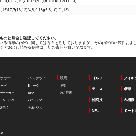
11,15)(3,17)16(
7
,8,12)(4,9)(6,18)-(5,10)-(1,13)
1,15)17,
7
(16,12)(4,8,9,18)(5,6,10)-(1,13)
ものと照合し確認してください。
いる情報の内容に関しては万全を期しておりますが、その内容の正確性およ
式会社および情報提供者は一切の責任を負いかねます。
ッカー
バスケット
競馬
ゴルフ
フィギ
リーグ
Bリーグ
競馬
テニス
卓球
外サッカー
NBA
地方競馬
格闘技
大相撲
ッカー代表
バスケ代表
校年代
学生バスケ
NFL
ボート
to