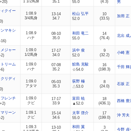
1 1/2馬身
35.1
(4.3)
+20)
55.0
男
ティクイー
1:08.9
松山 弘平
13-14
10
加用 正
3/4馬身
34.7
(33.5)
52.0
0)
ナンマキシ
1:08.9
和田 竜二
08-10
14
北出 成
ハナ
35.0
(76.4)
55.0
-16)
トメジャー
1:09.0
浜中 俊
17-17
9
小崎 憲
1/2馬身
34.0
(32.2)
-2)
52.0
ストリーム
1:09.0
鮫島 克駿
07-08
16
千田 輝
ハナ
35.2
(198.3)
-6)
☆54.0
ックリディ
1:09.0
荻野 極
05-03
8
石坂 正
アタマ
35.3
(24.0)
△53.0
0)
イフレンチ
1:09.0
富田 暁
17-17
18
西橋 豊
クビ
33.9
(436.1)
+2)
▲52.0
ドマリーン
1:09.1
太宰 啓介
15-14
17
沖 芳夫
クビ
34.6
(199.0)
-2)
55.0
1:09.3
和田 翼
13-10
3
今野 貞