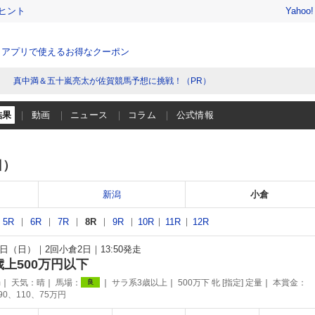
ヒント
Yahoo
、アプリで使えるお得なクーポン
真中満＆五十嵐亮太が佐賀競馬予想に挑戦！（PR）
結果
動画
ニュース
コラム
公式情報
日）
新潟
小倉
5R
6R
7R
8R
9R
10R
11R
12R
30日（日）
2回小倉2日
13:50発走
歳上500万円以下
m
天気：
晴
馬場：
サラ系3歳以上
500万下 牝 [指定] 定量
本賞金：
良
190、110、75万円