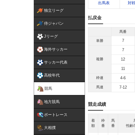
出馬表
対
独立リーグ
払戻金
侍ジャパン
馬番
Jリーグ
7
単勝
海外サッカー
7
複勝
12
サッカー代表
11
高校年代
枠連
4-6
馬連
7-12
競馬
地方競馬
競走成績
ボートレース
着
枠
馬
順
番
番
性齢/
大相撲