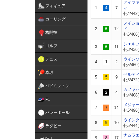
アイフ
フィギュア
1
4
7
ィ
牝4/442(
カーリング
メイシ
2
6
12
ド
格闘技
牝6/466(
シエル
ゴルフ
3
6
11
牝3/436(
テニス
ウイン
4
1
2
牝5/460(
卓球
ベルデ
5
5
9
牝5/472(
バドミントン
カノヤ
6
2
4
牝4/468(
F1
メジャ
7
7
14
牝5/496(
バレーボール
ウイン
8
5
10
牝5/444(
ラグビー
ナムラ
9
8
17