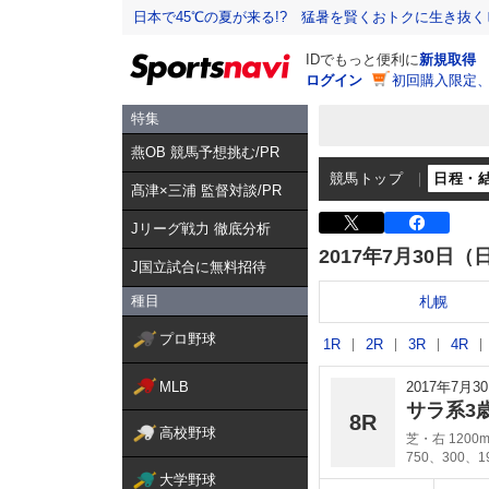
日本で45℃の夏が来る!? 猛暑を賢くおトクに生き抜く
IDでもっと便利に
新規取得
ログイン
初回購入限定
特集
燕OB 競馬予想挑む/PR
競馬トップ
日程・
髙津×三浦 監督対談/PR
Jリーグ戦力 徹底分析
2017年7月30日（
J国立試合に無料招待
種目
札幌
プロ野球
1R
2R
3R
4R
MLB
2017年7月
サラ系3
8R
高校野球
芝・右 1200
750、300、
大学野球