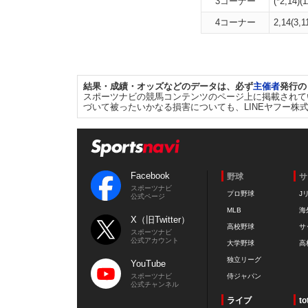
3コーナー
(*2,14)(
4コーナー
2,14(3,1
結果・成績・オッズなどのデータは、必ず
主催者
発行の
スポーツナビの競馬コンテンツのページ上に掲載されて
づいて被ったいかなる損害についても、LINEヤフー株
Facebook
野球
サ
スポーツナビ
プロ野球
J
公式ページ
MLB
海
X（旧Twitter）
高校野球
サ
スポーツナビ
公式アカウント
大学野球
高
独立リーグ
YouTube
スポーツナビ
侍ジャパン
公式チャンネル
ライブ
to