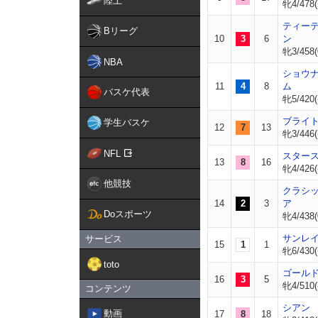
陸上
牝4/478(
ティー
Bリーグ
10
3
6
ン
牝3/458(
NBA
ショウ
11
4
8
ム
バスケ代表
牝5/420(
ブライ
学生バスケ
12
7
13
牝3/446(
NFL
スター
13
8
16
牝4/426(
他競技
クラシ
14
2
3
ア
Doスポーツ
牝4/438(
サンレ
サービス
15
1
1
牝6/430(
toto
ゴール
16
3
5
牝4/510(
コンテンツ
シアン
動画
17
8
18