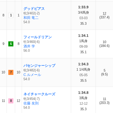
1:33.9
グッドピアス
3/4馬身
牝3/402(-2)
12
8
1
1
(337.4)
和田 竜二
03-03
54.0
35.3
1:34.1
フィールドリアン
1馬身
牡3/460(-6)
10
9
6
8
(184.6)
酒井 学
09-09
56.0
35.1
1:34.3
パセンジャーシップ
1 1/4馬身
牝3/482(-6)
5
10
7
10
(9.5)
C.ルメール
05-05
54.0
35.5
1:34.8
ネイチャークルーズ
3馬身
牝3/454(-7)
11
11
8
12
(203.3)
佐藤 友則
12-12
54.0
35.3