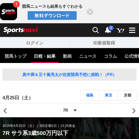
競馬ニュースも結果もすぐわかる
閉じる
スポーツナビ
検索
通知
i
ログイン
ID新規取得
競馬トップ
日程・結果
動画
ニュース
コラム
公式情
真中満＆五十嵐亮太が佐賀競馬予想に挑戦！（PR）
福島
東京
京都
4月25日（土）
2015年4月25日（土）
3回京都1日
13:25発走
7R サラ系3歳500万円以下