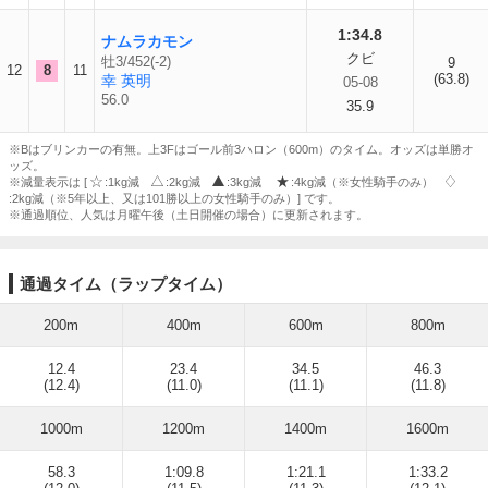
1:34.8
ナムラカモン
クビ
牡3/452(-2)
9
12
8
11
(63.8)
幸 英明
05-08
56.0
35.9
※Bはブリンカーの有無。上3Fはゴール前3ハロン（600m）のタイム。オッズは単勝オ
ッズ。
※減量表示は [
:1kg減
:2kg減
:3kg減
:4kg減（※女性騎手のみ）
:2kg減（※5年以上、又は101勝以上の女性騎手のみ）] です。
※通過順位、人気は月曜午後（土日開催の場合）に更新されます。
通過タイム（ラップタイム）
200m
400m
600m
800m
12.4
23.4
34.5
46.3
(12.4)
(11.0)
(11.1)
(11.8)
1000m
1200m
1400m
1600m
58.3
1:09.8
1:21.1
1:33.2