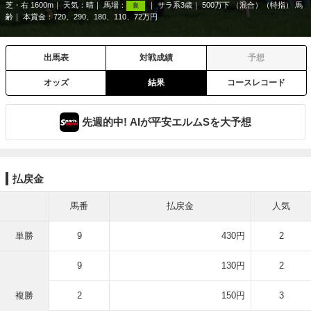
芝・右 1600m
天気：
晴
馬場：
サラ系3歳
500万下 （混合）（特指） 馬
良
齢
本賞金：720、290、180、110、72万円
出馬表
対戦成績
予想
オッズ
結果
コースレコード
先週的中! AIが平安エルムSを大予想
払戻金
馬番
払戻金
人気
単勝
9
430円
2
9
130円
2
複勝
2
150円
3