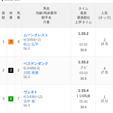
馬名
タイム
着
枠
馬
性齢/馬体重/B
着差
人気
順
番
番
騎手名
通過順位
(オッズ)
斤量
上3Fタイム
1:33.2
ムーンクレスト
-
牡3/454(+2)
2
1
7
9
(4.3)
松山 弘平
02-02
56.0
34.8
1:33.2
ベステンダンク
クビ
牡3/480(-4)
4
2
2
2
(7.3)
川田 将雅
03-03
56.0
34.6
1:33.4
ヴェネト
1 1/4馬身
牡3/436(+12)
1
3
6
7
(2.1)
浜中 俊
05-05
56.0
34.6