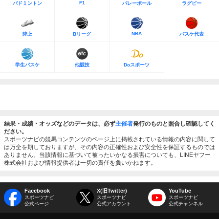
F1
バドミントン
バレーボール
ラグビー
NBA
陸上
Bリーグ
バスケ代表
学生バスケ
他競技
Doスポーツ
結果・成績・オッズなどのデータは、必ず
主催者
発行のものと照合し確認してく
ださい。
スポーツナビの競馬コンテンツのページ上に掲載されている情報の内容に関して
は万全を期しておりますが、その内容の正確性および安全性を保証するものでは
ありません。当該情報に基づいて被ったいかなる損害についても、LINEヤフー
株式会社および情報提供者は一切の責任を負いかねます。
Facebook
X(旧Twitter)
YouTube
スポーツナビ
スポーツナビ
スポーツナビ
公式ページ
公式アカウント
公式チャンネル