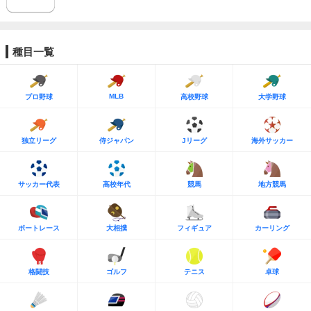
種目一覧
MLB
プロ野球
高校野球
大学野球
独立リーグ
侍ジャパン
Jリーグ
海外サッカー
サッカー代表
高校年代
競馬
地方競馬
ボートレース
大相撲
フィギュア
カーリング
格闘技
ゴルフ
テニス
卓球