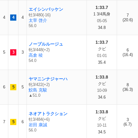
1:33.7
エイシンバッケン
1 3/4馬身
牡3/480(-16)
7
4
4
4
(20.6)
太宰 啓介
05-05
56.0
34.8
1:33.7
ノーブルルージュ
クビ
牝3/448(+2)
6
5
3
3
(16.4)
高倉 稜
01-01
54.0
35.4
1:33.8
ヤマニンナジャーハ
クビ
牝3/422(+2)
8
6
5
5
(36.3)
鮫島 克駿
10-09
▲51.0
34.6
1:33.8
ネオアトラクション
クビ
牡3/484(+6)
3
7
5
6
(6.7)
岩田 康誠
10-11
56.0
34.5