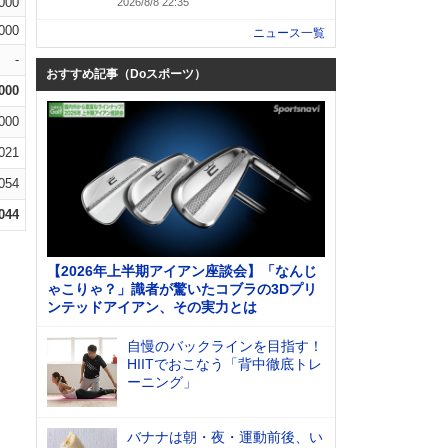
.000
2026/8/8 22:35
.000
ニュース一覧
-
おすすめ記事（Doスポーツ）
.000
.000
.021
.054
.044
【2026年上半期アイアン座談会】「なんじ
ゃこりゃ？」識者が驚いたコブラの3Dプリ
ンテッドアイアン、その実力とは
自慢のバックラインを目指す！
HIITでおこなう「背中徹底トレ
ーニング」
バナナは朝・夜・運動前後、い