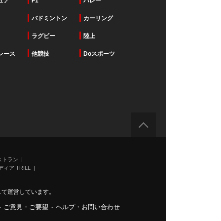
ュア
F1
バレー
バドミントン
カーリング
ラグビー
陸上
レース
他競技
Doスポーツ
ストラン
ィア TRILL
力して運営しています。
-
ご意見・ご要望
-
ヘルプ・お問い合わせ