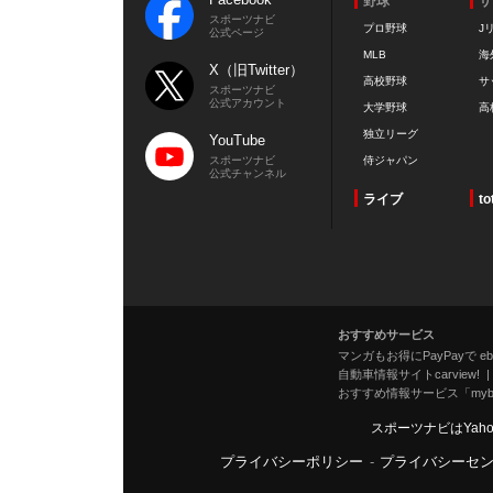
野球
サ
スポーツナビ
プロ野球
J
公式ページ
MLB
海
X（旧Twitter）
高校野球
サ
スポーツナビ
公式アカウント
大学野球
高
独立リーグ
YouTube
スポーツナビ
侍ジャパン
公式チャンネル
ライブ
to
おすすめサービス
マンガもお得にPayPayで eboo
自動車情報サイトcarview!
おすすめ情報サービス「mybe
スポーツナビはYah
プライバシーポリシー
-
プライバシーセ