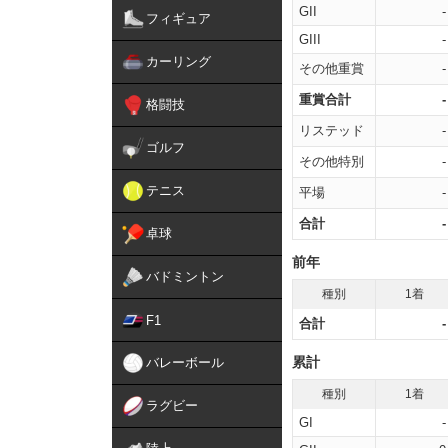
GII
-
フィギュア
GIII
-
カーリング
その他重賞
-
重賞合計
-
格闘技
リステッド
-
ゴルフ
その他特別
-
テニス
平場
-
合計
-
卓球
前年
バドミントン
種別
1着
F1
合計
-
累計
バレーボール
種別
1着
ラグビー
GI
-