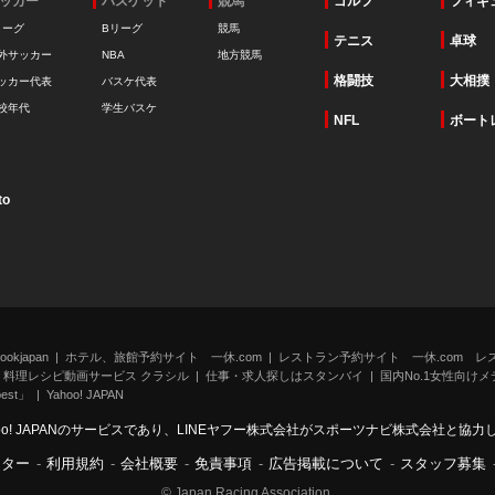
ッカー
バスケット
競馬
ゴルフ
フィギ
リーグ
Bリーグ
競馬
テニス
卓球
外サッカー
NBA
地方競馬
格闘技
大相撲
ッカー代表
バスケ代表
校年代
学生バスケ
NFL
ボート
to
kjapan
ホテル、旅館予約サイト 一休.com
レストラン予約サイト 一休.com レ
料理レシピ動画サービス クラシル
仕事・求人探しはスタンバイ
国内No.1女性向けメデ
st」
Yahoo! JAPAN
oo! JAPANのサービスであり、LINEヤフー株式会社がスポーツナビ株式会社と協
ンター
-
利用規約
-
会社概要
-
免責事項
-
広告掲載について
-
スタッフ募集
© Japan Racing Association.