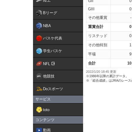
陸上
GII
0
GIII
0
Bリーグ
その他重賞
-
NBA
重賞合計
0
リステッド
0
バスケ代表
その他特別
1
学生バスケ
平場
9
合計
10
NFL
2022/1/20 18:45 更新
他競技
※1986年以降の累計データ。
※「総合成績」はJRAのレー
Doスポーツ
サービス
toto
コンテンツ
動画