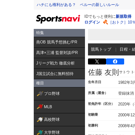
ハチにも権利がある？ ペルーの新しいルール
IDでもっと便利に
新規取得
ログイン
［おトク］10
特集
燕OB 競馬予想挑む/PR
競馬トップ
日程・
髙津×三浦 監督対談/PR
Jリーグ戦力 徹底分析
佐藤 友則
サトウ 
J国立試合に無料招待
生年月日
1982年3
種目
所属（厩舎）
登録抹消
プロ野球
初免許年（区分）
2020年
MLB
初騎乗
2000年1
高校野球
初勝利
2008年
大学野球