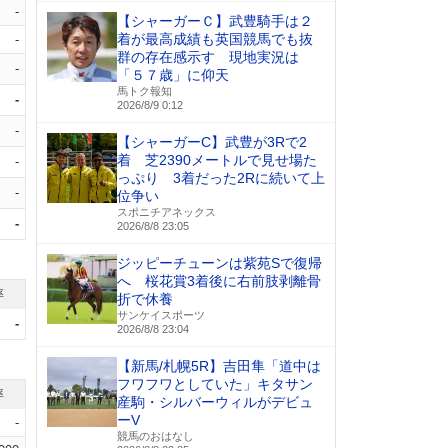
-
【シャーガーＣ】武豊騎手は２
着が最高成績も英国競馬でも抜
-
群の存在感示す 現地実況は
-
「５７歳」に仰天
馬トク報知
-
2026/8/9 0:12
-
【シャーガーC】武豊が3Rで2
着 芝2390メートルで見せ場た
-
っぷり 3着だった2Rに続いて上
-
位争い
スポニチアネックス
-
2026/8/8 23:05
ジッピーチューンは紫苑Sで復帰
へ 桜花賞3着後に右前肢剥離骨
率
折で休養
サンケイスポーツ
-
2026/8/8 23:04
【新馬/札幌5R】吉田隼「道中は
フワフワとしていた」キタサン
率
産駒・シルバーウィルがデビュ
ーV
-
競馬のおはなし