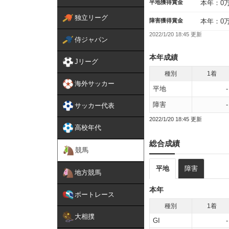
平地獲得賞金
本年：0
独立リーグ
障害獲得賞金
本年：0
2022/1/20 18:45 更新
侍ジャパン
本年成績
Jリーグ
種別
1着
海外サッカー
平地
-
障害
-
サッカー代表
2022/1/20 18:45 更新
高校年代
総合成績
競馬
平地
障害
地方競馬
本年
ボートレース
種別
1着
大相撲
GI
-