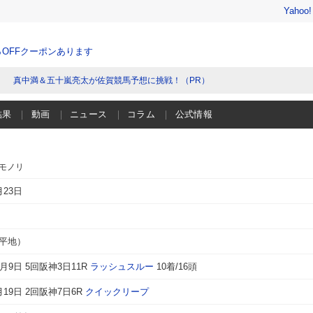
Yahoo
％OFFクーポンあります
真中満＆五十嵐亮太が佐賀競馬予想に挑戦！（PR）
結果
動画
ニュース
コラム
公式情報
トモノリ
月23日
（平地）
2月9日 5回阪神3日11R
ラッシュスルー
10着/16頭
4月19日 2回阪神7日6R
クイックリープ