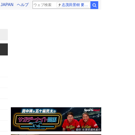
! JAPAN
ヘルプ
志茂田景樹 要介護5
検索