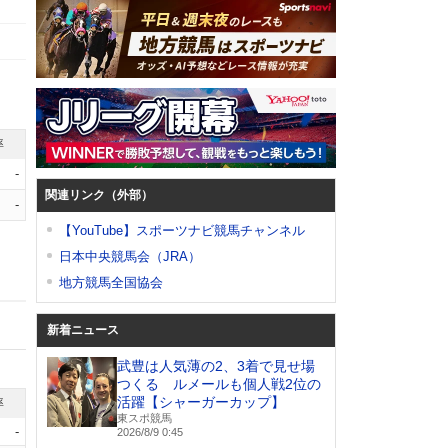
率
-
関連リンク（外部）
-
【YouTube】スポーツナビ競馬チャンネル
日本中央競馬会（JRA）
地方競馬全国協会
新着ニュース
武豊は人気薄の2、3着で見せ場
つくる ルメールも個人戦2位の
活躍【シャーガーカップ】
率
東スポ競馬
-
2026/8/9 0:45