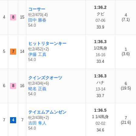
1:36.2
コーサー
クビ
牡2/470(-4)
4
4
8
15
(7.1)
田中 勝春
07-06
54.0
33.9
1:36.3
ヒットリターンキー
1/2馬身
牡2/452(+2)
1
5
7
14
(3.6)
伊藤 工真
16-16
54.0
33.4
1:36.3
クインズクオーツ
ハナ
牡2/434(+6)
6
6
8
16
(19.5)
蛯名 正義
13-14
54.0
33.7
1:36.5
テイエムアムンゼン
1 1/4馬身
牝2/438(+2)
7
7
4
7
(21.6)
吉田 隼人
02-02
54.0
34.6