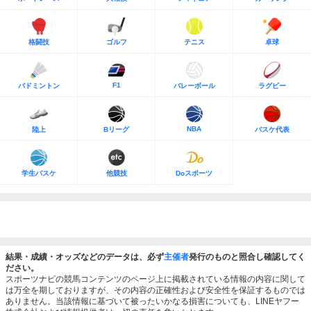
格闘技
ゴルフ
テニス
卓球
F1
バドミントン
バレーボール
ラグビー
NBA
陸上
Bリーグ
バスケ代表
学生バスケ
他競技
Doスポーツ
結果・成績・オッズなどのデータは、必ず
主催者
発行のものと照合し確認してく
ださい。
スポーツナビの競馬コンテンツのページ上に掲載されている情報の内容に関して
は万全を期しておりますが、その内容の正確性および安全性を保証するものでは
ありません。当該情報に基づいて被ったいかなる損害についても、LINEヤフー