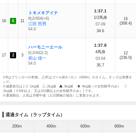
1:37.1
トキメキアイナ
1/2馬身
牝2/454(+6)
15
16
6
11
(308.4)
江田 照男
07-09
54.0
34.6
1:37.8
ハーモニーエール
4馬身
牡2/442(-2)
12
17
2
3
(236.0)
柴山 雄一
03-04
54.0
35.7
※Bはブリンカーの有無。上3Fはゴール前3ハロン（600m）のタイム。オッズは単勝オ
ッズ。
※減量表示は [
:1kg減
:2kg減
:3kg減
:4kg減（※女性騎手のみ）
:2kg減（※5年以上、又は101勝以上の女性騎手のみ）] です。
※通過順位、人気は月曜午後（土日開催の場合）に更新されます。
通過タイム（ラップタイム）
200m
400m
600m
800m