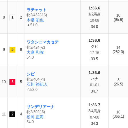
1:36.6
ラチェット
1/2馬身
牝2/432(-16)
10
8
1
2
(95.6)
木幡 初也
10-09
▲51.0
34.0
1:36.6
ワタシニマカセテ
クビ
牝2/424(-2)
14
9
5
9
(282.0)
大庭 和弥
17-16
54.0
33.5
1:36.6
シピ
ハナ
牝2/404(-4)
8
10
3
5
石川 裕紀人
(26.5)
01-01
△52.0
34.7
1:36.7
サンデリアーナ
3/4馬身
牝2/502(-6)
16
11
2
4
(366.1)
松岡 正海
07-08
54.0
34.3