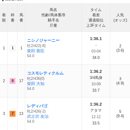
馬名
タイム
着
枠
馬
性齢/馬体重/B
着差
人気
順
番
番
騎手名
通過順位
(オッズ)
斤量
上3Fタイム
1:36.1
ニシノジャーニー
-
牡2/422(-8)
2
1
1
1
(3.6)
柴田 善臣
03-04
54.0
34.0
1:36.2
コスモレティクルム
3/4馬身
牝2/436(0)
3
2
8
17
(4.9)
柴田 大知
10-09
54.0
33.7
1:36.2
レディバゴ
アタマ
牝2/426(-2)
5
3
7
13
(9.4)
武士沢 友治
12-12
54.0
33.5