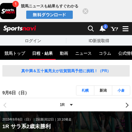
競馬ニュースも結果もすぐわかる
閉じる
スポーツナビ
検索
通知
i
ログイン
ID新規取得
競馬トップ
日程・結果
動画
ニュース
コラム
公式情
真中満＆五十嵐亮太が佐賀競馬予想に挑戦！（PR）
札幌
新潟
小倉
9月6日（日）
2015年9月6日（日）
2回新潟12日
10:10発走
1R サラ系2歳未勝利