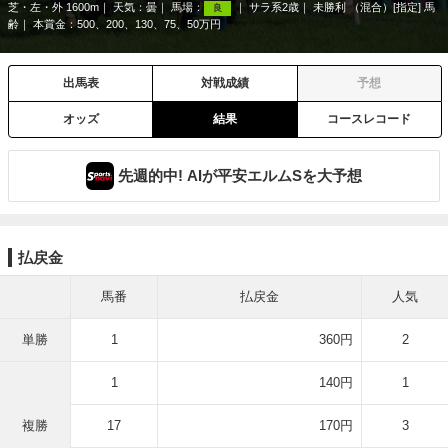
芝・左・外 1600m
天気：
曇
馬場：
サラ系2歳
未勝利 （混合）[指定] 馬
良
齢
本賞金：500、200、130、75、50万円
出馬表
対戦成績
予想
オッズ
結果
コースレコード
先週的中! AIが平安エルムSを大予想
払戻金
馬番
払戻金
人気
単勝
1
360円
2
1
140円
1
複勝
17
170円
3