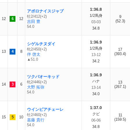
1:36.8
アポロナイスジャブ
1/2馬身
牡2/412(+2)
9
12
6
12
(52.3)
吉田 豊
03-03
54.0
34.8
1:36.9
シゲルチヌダイ
1/2馬身
牝2/450(+2)
17
13
4
8
(393.4)
伴 啓太
13-12
▲51.0
34.2
1:36.9
ツクバオーキッド
ハナ
牝2/446(+2)
13
14
3
6
(267.1)
大野 拓弥
13-14
54.0
34.0
1:37.0
ウインピアチェーレ
クビ
牡2/460(+2)
11
15
5
10
(159.5)
嘉藤 貴行
06-06
54.0
34.8