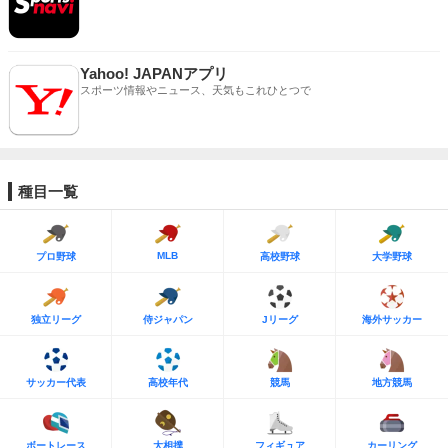
Yahoo! JAPANアプリ
スポーツ情報やニュース、天気もこれひとつで
種目一覧
MLB
プロ野球
高校野球
大学野球
独立リーグ
侍ジャパン
Jリーグ
海外サッカー
サッカー代表
高校年代
競馬
地方競馬
ボートレース
大相撲
フィギュア
カーリング