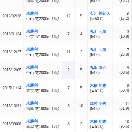
(75.7)
福島 芝2000m 16頭
(54.0)
未勝利
石川 裕紀人
6
2016/02/28
12
5
(17.2)
中山 芝2200m 16頭
(☆53.0)
未勝利
丸山 元気
3
2016/01/24
7
4
(10.9)
中京 ダ1800m 16頭
(54.0)
未勝利
丸山 元気
7
2015/12/27
11
2
(26.8)
中山 芝2000m 18頭
(54.0)
未勝利
丸田 恭介
9
2015/12/05
2
5
(80.6)
中山 芝2000m 18頭
(54.0)
未勝利
木幡 初也
8
2015/11/14
7
5
(60.4)
東京 芝1800m 13頭
(▲51.0)
未勝利
津村 明秀
11
2015/10/31
8
10
(61.9)
福島 芝1800m 16頭
(54.0)
未勝利
木幡 初也
10
2015/09/06
8
2
(95.6)
新潟 芝1600m 17頭
(▲51.0)