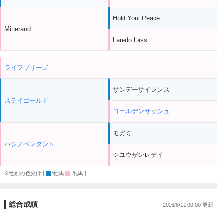
Hold Your Peace
Mitterand
Laredo Lass
ライフブリーズ
サンデーサイレンス
ステイゴールド
ゴールデンサッシュ
モガミ
ハシノペンダント
シユウザンレデイ
※性別の色分け [
:牡馬
:牝馬 ]
総合成績
2016/8/11 00:00