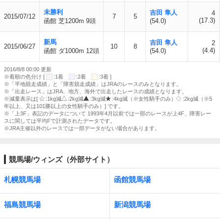
未勝利
吉田 隼人
4
2015/07/12
7
5
(17.3)
函館 芝1200m 9頭
(54.0)
新馬
吉田 隼人
2
2015/06/27
10
8
(4.4)
函館 ダ1000m 12頭
(54.0)
2016/8/8 00:00 更新
※着順の色分け [
:1着
:2着
:3着 ]
※「平地競走成績」と「障害競走成績」はJRAのレースのみとなります。
※「出走レース」はJRA、地方、海外で出走したレースの成績となります。
※減量表示は[
:1kg減
:2kg減
:3kg減
:4kg減（※女性騎手のみ）
:2kg減（※5
年以上、又は101勝以上の女性騎手のみ）] です。
※「上3F」表記のデータについて 1993年4月以前では一部のレースが上4F、障害レー
スに関しては平均Fで計測されたデータです。
※JRA主催以外のレースでは一部データがない場合があります。
競馬場/ウィンズ（外部サイト）
札幌競馬場
函館競馬場
福島競馬場
新潟競馬場