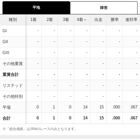
平地
障害
種別
1着
2着
3着
4着～
出走
勝率
連対率
-
-
-
-
-
-
-
GI
-
-
-
-
-
-
-
GII
-
-
-
-
-
-
-
GIII
-
-
-
-
-
-
-
その他重賞
-
-
-
-
-
-
-
重賞合計
-
-
-
-
-
-
-
リステッド
-
-
-
-
-
-
-
その他特別
0
1
0
14
15
.000
.067
平場
0
1
0
14
15
.000
.067
合計
※「総合成績」はJRAのレースのみとなります。