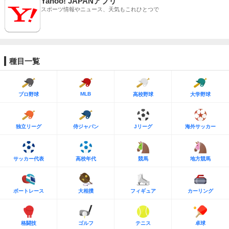
Yahoo! JAPANアプリ
スポーツ情報やニュース、天気もこれひとつで
種目一覧
MLB
プロ野球
高校野球
大学野球
独立リーグ
侍ジャパン
Jリーグ
海外サッカー
サッカー代表
高校年代
競馬
地方競馬
ボートレース
大相撲
フィギュア
カーリング
格闘技
ゴルフ
テニス
卓球