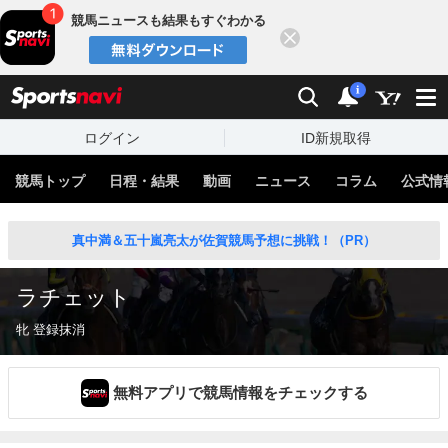
競馬ニュースも結果もすぐわかる
閉じる
スポーツナビ
検索
通知
i
ログイン
ID新規取得
競馬トップ
日程・結果
動画
ニュース
コラム
公式情
真中満＆五十嵐亮太が佐賀競馬予想に挑戦！（PR）
ラチェット
牝 登録抹消
無料アプリで競馬情報をチェックする