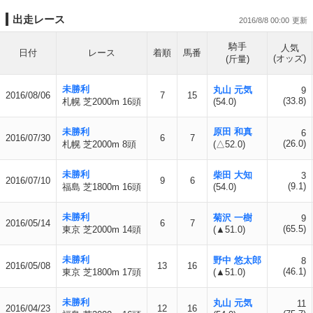
出走レース
2016/8/8 00:00
騎手
人気
日付
レース
着順
馬番
(オッズ)
(斤量)
未勝利
丸山 元気
9
2016/08/06
7
15
(33.8)
札幌 芝2000m 16頭
(54.0)
未勝利
原田 和真
6
2016/07/30
6
7
(26.0)
札幌 芝2000m 8頭
(△52.0)
未勝利
柴田 大知
3
2016/07/10
9
6
(9.1)
福島 芝1800m 16頭
(54.0)
未勝利
菊沢 一樹
9
2016/05/14
6
7
(65.5)
東京 芝2000m 14頭
(▲51.0)
未勝利
野中 悠太郎
8
2016/05/08
13
16
(46.1)
東京 芝1800m 17頭
(▲51.0)
未勝利
丸山 元気
11
2016/04/23
12
16