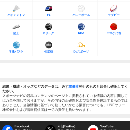
F1
バドミントン
バレーボール
ラグビー
NBA
陸上
Bリーグ
バスケ代表
学生バスケ
他競技
Doスポーツ
結果・成績・オッズなどのデータは、必ず
主催者
発行のものと照合し確認してく
ださい。
スポーツナビの競馬コンテンツのページ上に掲載されている情報の内容に関して
は万全を期しておりますが、その内容の正確性および安全性を保証するものでは
ありません。当該情報に基づいて被ったいかなる損害についても、LINEヤフー
株式会社および情報提供者は一切の責任を負いかねます。
Facebook
X(旧Twitter)
YouTube