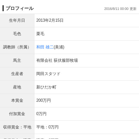
プロフィール
2016/8/11 00:00
生年月日
2013年2月15日
毛色
栗毛
調教師（所属）
和田 雄二
(美浦)
馬主
有限会社 荻伏服部牧場
生産者
岡田スタツド
産地
新ひだか町
本賞金
200万円
付加賞金
0万円
収得賞金：平地
平地：0万円