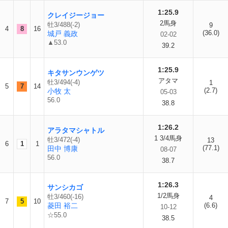
1:25.9
クレイジージョー
2馬身
牡3/488(-2)
9
4
8
16
(36.0)
城戸 義政
02-02
▲53.0
39.2
1:25.9
キタサンウンゲツ
アタマ
牡3/494(-4)
1
5
7
14
(2.7)
小牧 太
05-03
56.0
38.8
1:26.2
アラタマシャトル
1 3/4馬身
牡3/472(-4)
13
6
1
1
(77.1)
田中 博康
08-07
56.0
38.7
1:26.3
サンシカゴ
1/2馬身
牡3/460(-16)
4
7
5
10
菱田 裕二
(6.6)
10-12
☆55.0
38.5