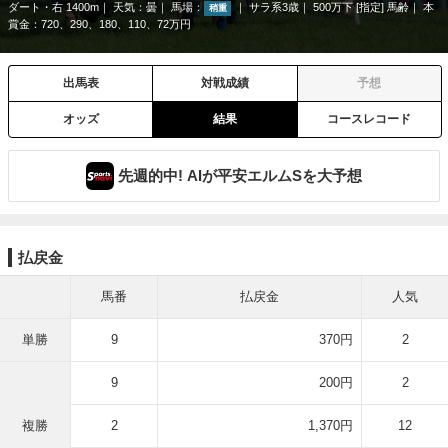
ダート・右 1400m
天気：
曇
馬場：
サラ系3歳
500万下 [指定] 馬齢
本
稍重
賞金：720、290、180、110、72万円
出馬表
対戦成績
予想
オッズ
結果
コースレコード
先週的中! AIが平安エルムSを大予想
払戻金
馬番
払戻金
人気
単勝
9
370円
2
9
200円
2
複勝
2
1,370円
12