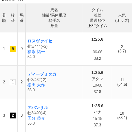
馬名
タイム
着
枠
馬
性齢/馬体重/B
着差
人気
順
番
番
騎手名
通過順位
(オッズ)
斤量
上3Fタイム
1:25.6
ロスヴァイセ
-
牝3/444(+2)
2
1
5
9
(3.7)
福永 祐一
06-06
54.0
38.2
1:25.6
ディープミタカ
アタマ
牡3/462(-2)
11
2
1
2
(54.6)
松田 大作
10-08
56.0
37.8
1:25.6
アバンサル
ハナ
牡3/490(-4)
10
3
2
3
(53.1)
国分 恭介
15-15
56.0
37.3