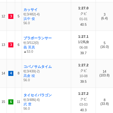
1:27.0
カッサイ
クビ
牡3/482(-4)
3
12
3
5
(6.4)
浜中 俊
01-01
56.0
40.5
1:27.1
ブラボーランサー
1/2馬身
牡3/512(0)
5
13
3
6
(16.0)
義 英真
06-08
▲53.0
39.7
1:27.2
コパノサムタイム
クビ
牡3/430(-2)
14
14
4
8
(103.8)
高倉 稜
10-08
56.0
39.5
1:27.2
タイセイパラゴン
クビ
牡3/486(-4)
8
15
6
11
(33.8)
武 豊
03-03
56.0
40.3