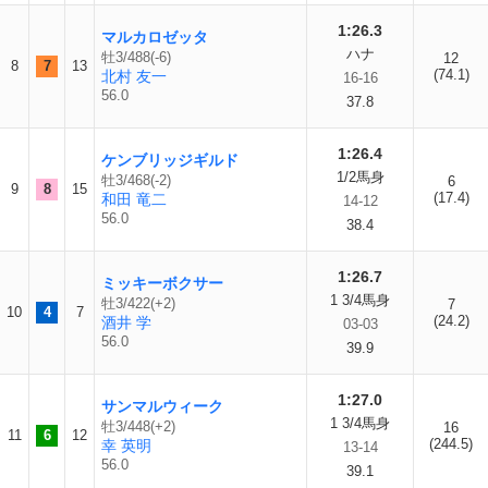
1:26.3
マルカロゼッタ
ハナ
牡3/488(-6)
12
8
7
13
(74.1)
北村 友一
16-16
56.0
37.8
1:26.4
ケンブリッジギルド
1/2馬身
牡3/468(-2)
6
9
8
15
(17.4)
和田 竜二
14-12
56.0
38.4
1:26.7
ミッキーボクサー
1 3/4馬身
牡3/422(+2)
7
10
4
7
(24.2)
酒井 学
03-03
56.0
39.9
1:27.0
サンマルウィーク
1 3/4馬身
牡3/448(+2)
16
11
6
12
(244.5)
幸 英明
13-14
56.0
39.1