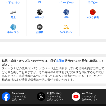
F1
バドミントン
バレーボール
ラグビー
NBA
陸上
Bリーグ
バスケ代表
学生バスケ
他競技
Doスポーツ
結果・成績・オッズなどのデータは、必ず
主催者
発行のものと照合し確認してく
ださい。
スポーツナビの競馬コンテンツのページ上に掲載されている情報の内容に関して
は万全を期しておりますが、その内容の正確性および安全性を保証するものでは
ありません。当該情報に基づいて被ったいかなる損害についても、LINEヤフー
株式会社および情報提供者は一切の責任を負いかねます。
Facebook
X(旧Twitter)
YouTube
スポーツナビ
スポーツナビ
スポーツナビ
公式ページ
公式アカウント
公式チャンネル