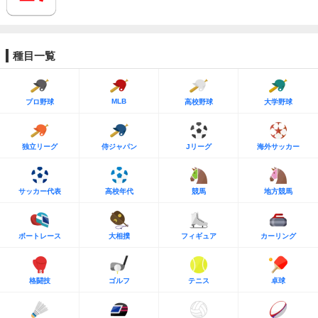
種目一覧
MLB
プロ野球
高校野球
大学野球
独立リーグ
侍ジャパン
Jリーグ
海外サッカー
サッカー代表
高校年代
競馬
地方競馬
ボートレース
大相撲
フィギュア
カーリング
格闘技
ゴルフ
テニス
卓球