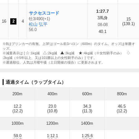
1:27.7
サクセスコード
3馬身
牡3/490(+1)
15
16
2
4
(139.1)
松山 弘平
08-08
56.0
40.1
※Bはブリンカーの有無。上3Fはゴール前3ハロン（600m）のタイム。オッズは単勝オ
ッズ。
※減量表示は [
:1kg減
:2kg減
:3kg減
:4kg減（※女性騎手のみ）
:2kg減（※5年以上、又は101勝以上の女性騎手のみ）] です。
※通過順位、人気は月曜午後（土日開催の場合）に更新されます。
通過タイム（ラップタイム）
200m
400m
600m
800m
12.2
23.0
34.3
46.5
(12.2)
(10.8)
(11.3)
(12.2)
1000m
1200m
1400m
59.0
1:12.1
1:25.6