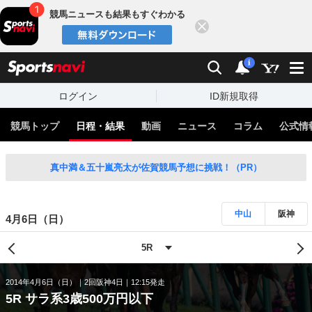
競馬ニュースも結果もすぐわかる
閉じる
スポーツナビ
検索
通知
i
ログイン
ID新規取得
競馬トップ
日程・結果
動画
ニュース
コラム
公式情
真中満＆五十嵐亮太が佐賀競馬予想に挑戦！（PR）
中山
阪神
4月6日（日）
2014年4月6日（日）
2回阪神4日
12:15発走
5R サラ系3歳500万円以下