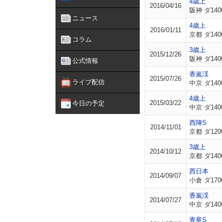
4歳上
2016/04/16
阪神 ダ140
ニュース
4歳上
2016/01/11
京都 ダ140
コラム
3歳上
2015/12/26
阪神 ダ140
公式情報
香嵐渓
2015/07/26
ライブ配信
中京 ダ140
4歳上
2015/03/22
今日の予定
中京 ダ140
西陣S
2014/11/01
京都 ダ120
3歳上
2014/10/12
京都 ダ140
西日本
2014/09/07
小倉 ダ170
香嵐渓
2014/07/27
中京 ダ140
青竜S