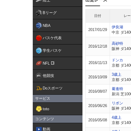
陸上
Bリーグ
日付
レー
NBA
伊良湖
2017/01/29
中京 ダ140
バスケ代表
高砂特
2016/12/18
阪神 ダ140
学生バスケ
ドンカ
2016/11/13
NFL
京都 ダ140
3歳上
他競技
2016/10/09
京都 ダ140
Doスポーツ
驀進特
2016/08/07
新潟 芝100
サービス
リボン
2016/06/26
阪神 ダ140
toto
4歳上
コンテンツ
2016/05/08
京都 ダ140
動画