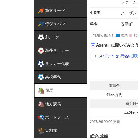
ファーム
独立リーグ
生産者
ノーザン
侍ジャパン
産地
安平町
※性別の色分け [
:牡馬
:牝
Jリーグ
Agent i に聞いてみよ
海外サッカー
ロスヴァイセ 馬名の意
サッカー代表
高校年代
本賞金
競馬
4155万円
地方競馬
連対時
442kg 
ボートレース
2017/2/6 00:00
大相撲
総合成績