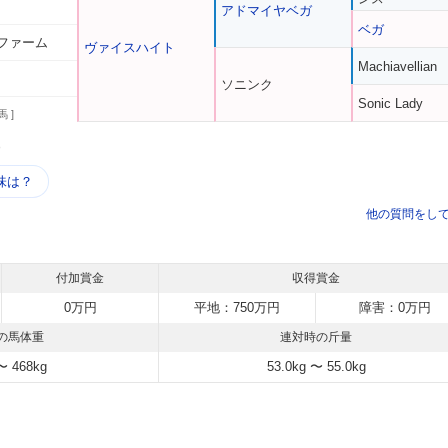
アドマイヤベガ
ベガ
ファーム
ヴァイスハイト
Machiavellian
ソニンク
Sonic Lady
馬 ]
う
味は？
他の質問をし
付加賞金
収得賞金
0万円
平地：750万円
障害：0万円
の馬体重
連対時の斤量
〜 468kg
53.0kg 〜 55.0kg