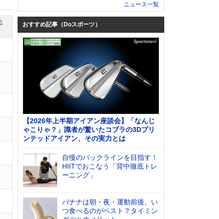
ニュース一覧
位
おすすめ記事（Doスポーツ）
【2026年上半期アイアン座談会】「なんじ
ゃこりゃ？」識者が驚いたコブラの3Dプリ
ンテッドアイアン、その実力とは
自慢のバックラインを目指す！
HIITでおこなう「背中徹底トレ
ーニング」
バナナは朝・夜・運動前後、い
つ食べるのがベスト？タイミン