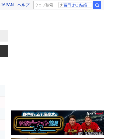
! JAPAN
ヘルプ
冨田せな 結婚発表
検索
レ