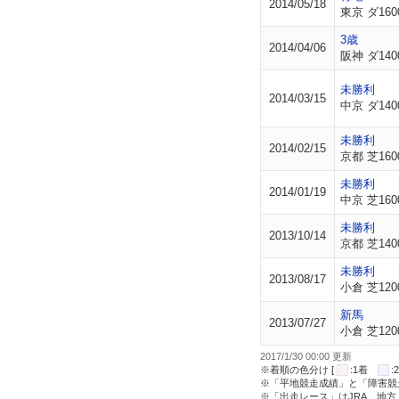
2014/05/18
東京 ダ160
3歳
2014/04/06
阪神 ダ140
未勝利
2014/03/15
中京 ダ140
未勝利
2014/02/15
京都 芝160
未勝利
2014/01/19
中京 芝160
未勝利
2013/10/14
京都 芝140
未勝利
2013/08/17
小倉 芝120
新馬
2013/07/27
小倉 芝120
2017/1/30 00:00 更新
※着順の色分け [
:1着
※「平地競走成績」と「障害競
※「出走レース」はJRA、地