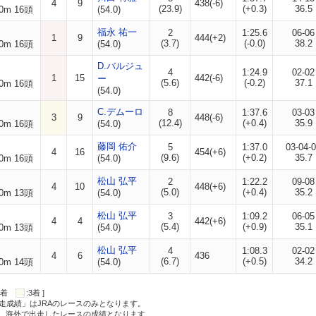
4
9
438(-6)
(23.9)
(+0.3)
36.5
0m 16頭
(54.0)
福永 祐一
2
1:25.6
06-06
1
9
444(+2)
(3.7)
(-0.0)
38.2
0m 16頭
(54.0)
D.バルジュ
4
1:24.9
02-02
1
15
442(-6)
ー
(5.6)
(-0.2)
37.1
0m 16頭
(54.0)
C.デムーロ
8
1:37.6
03-03
3
9
448(-6)
(12.4)
(+0.4)
35.9
0m 16頭
(54.0)
藤岡 佑介
5
1:37.0
03-04-
4
16
454(+6)
(9.6)
(+0.2)
35.7
0m 16頭
(54.0)
松山 弘平
2
1:22.2
09-08
4
10
448(+6)
(5.0)
(+0.4)
35.2
0m 13頭
(54.0)
松山 弘平
3
1:09.2
06-05
4
4
442(+6)
(5.4)
(+0.9)
35.1
0m 13頭
(54.0)
松山 弘平
4
1:08.3
02-02
4
6
436
(6.7)
(+0.5)
34.2
0m 14頭
(54.0)
:2着
:3着 ]
走成績」はJRAのレースのみとなります。
方、海外で出走したレースの成績となります。