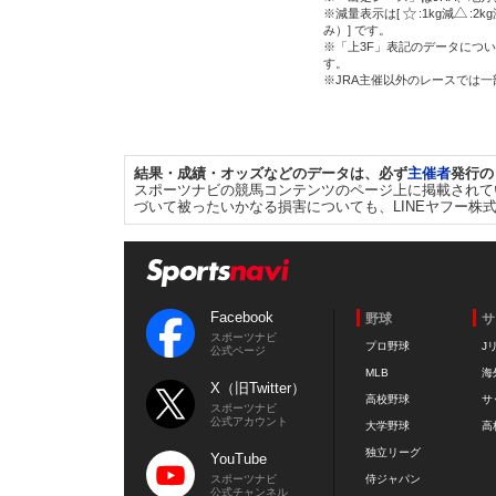
※減量表示は[
:1kg減
:2k
み）] です。
※「上3F」表記のデータについ
す。
※JRA主催以外のレースでは
結果・成績・オッズなどのデータは、必ず
主催者
発行の
スポーツナビの競馬コンテンツのページ上に掲載されて
づいて被ったいかなる損害についても、LINEヤフー株
Facebook
野球
サ
スポーツナビ
プロ野球
J
公式ページ
MLB
海
X（旧Twitter）
高校野球
サ
スポーツナビ
公式アカウント
大学野球
高
独立リーグ
YouTube
スポーツナビ
侍ジャパン
公式チャンネル