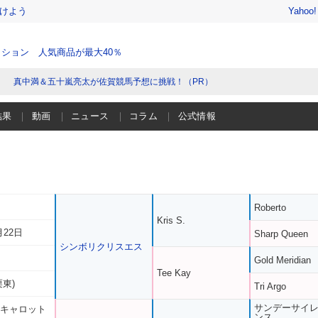
けよう
Yahoo
ション 人気商品が最大40％
真中満＆五十嵐亮太が佐賀競馬予想に挑戦！（PR）
結果
動画
ニュース
コラム
公式情報
Roberto
Kris S.
月22日
Sharp Queen
シンボリクリスエス
Gold Meridian
Tee Kay
栗東)
Tri Argo
サンデーサイ
 キャロット
ンス