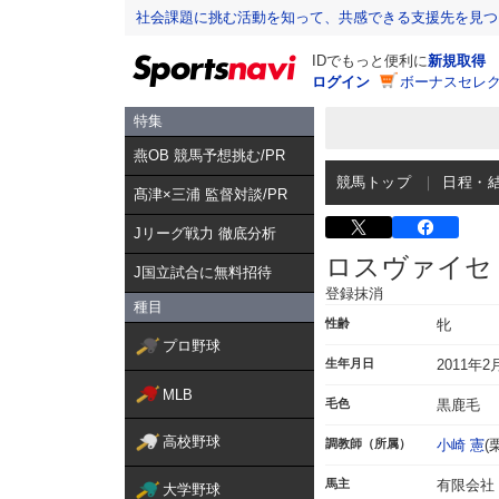
社会課題に挑む活動を知って、共感できる支援先を見つ
IDでもっと便利に
新規取得
ログイン
ボーナスセレク
特集
燕OB 競馬予想挑む/PR
競馬トップ
日程・
髙津×三浦 監督対談/PR
Jリーグ戦力 徹底分析
ロスヴァイセ
J国立試合に無料招待
登録抹消
種目
性齢
牝
プロ野球
生年月日
2011年2
MLB
毛色
黒鹿毛
高校野球
調教師（所属）
小崎 憲
(
馬主
有限会社
大学野球