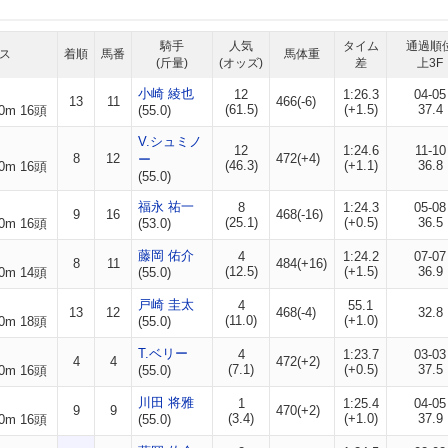
騎手
人気
タイム
通過順
ス
着順
馬番
馬体重
(斤量)
(オッズ)
差
上3F
小崎 綾也
12
1:26.3
04-05
13
11
466(-6)
(61.5)
(+1.5)
37.4
0m 16頭
(55.0)
V.シュミノ
12
1:24.6
11-10
8
12
472(+4)
ー
(46.3)
(+1.1)
36.8
0m 16頭
(55.0)
福永 祐一
8
1:24.3
05-08
9
16
468(-16)
(25.1)
(+0.5)
36.5
0m 16頭
(53.0)
藤岡 佑介
4
1:24.2
07-07
8
11
484(+16)
(12.5)
(+1.5)
36.9
0m 14頭
(55.0)
戸崎 圭太
4
55.1
13
12
468(-4)
32.8
(11.0)
(+1.0)
0m 18頭
(55.0)
T.ベリー
4
1:23.7
03-03
4
4
472(+2)
(7.1)
(+0.5)
37.5
0m 16頭
(55.0)
川田 将雅
1
1:25.4
04-05
9
9
470(+2)
(3.4)
(+1.0)
37.9
0m 16頭
(55.0)