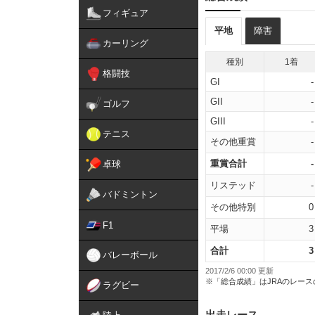
フィギュア
平地
障害
カーリング
種別
1着
格闘技
GI
-
GII
-
ゴルフ
GIII
-
テニス
その他重賞
-
重賞合計
-
卓球
リステッド
-
バドミントン
その他特別
0
F1
平場
3
合計
3
バレーボール
2017/2/6 00:00 更新
※「総合成績」はJRAのレー
ラグビー
出走レース