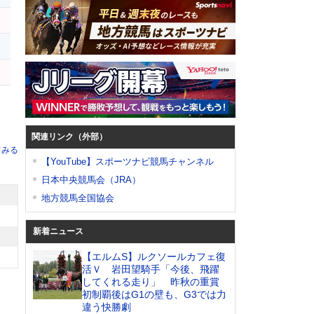
関連リンク（外部）
てみる
【YouTube】スポーツナビ競馬チャンネル
日本中央競馬会（JRA）
地方競馬全国協会
新着ニュース
【エルムS】ルクソールカフェ復
活Ｖ 岩田望騎手「今後、飛躍
してくれる走り」 昨秋の重賞
初制覇後はG1の壁も、G3では力
違う快勝劇