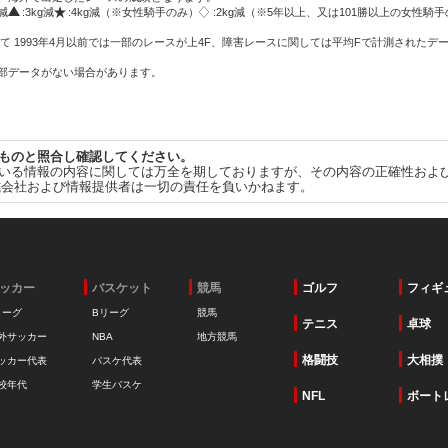
g減
:3kg減
:4kg減（※女性騎手のみ）
:2kg減（※5年以上、又は101勝以上の女性騎手
て 1993年4月以前では一部のレースが上4F、障害レースに関しては平均Fで計測されたデ
一部データがない場合があります。
ものと照合し確認してください。
いる情報の内容に関しては万全を期しておりますが、その内容の正確性およ
式会社および情報提供者は一切の責任を負いかねます。
ッカー
バスケット
競馬
ゴルフ
フィギ
リーグ
Bリーグ
競馬
テニス
卓球
外サッカー
NBA
地方競馬
格闘技
大相撲
ッカー代表
バスケ代表
校年代
学生バスケ
NFL
ボート