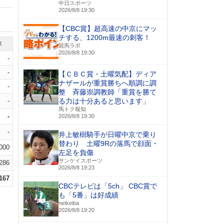
中日スポーツ
2026/8/8 19:30
【CBC賞】超高速の中京にマッ
チする、1200m最速の刺客！
率
競馬ラボ
2026/8/8 19:30
-
-
【ＣＢＣ賞・土曜気配】ディア
ナザールが重賞勝ちへ順調に調
-
整 斉藤崇調教師「重賞を勝て
-
る力は十分あると思います」
馬トク報知
-
2026/8/8 19:30
-
井上敏樹騎手が日曜中京で乗り
替わり 土曜9Rの落馬で顔面・
.000
左足を負傷
サンケイスポーツ
.286
2026/8/8 19:23
.167
CBCテレビは「5ch」 CBC賞で
も「5番」は好成績
netkeiba
2026/8/8 19:20