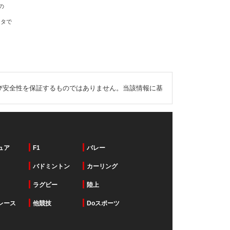
の
ータで
び安全性を保証するものではありません。当該情報に基
ュア
F1
バレー
バドミントン
カーリング
ラグビー
陸上
レース
他競技
Doスポーツ