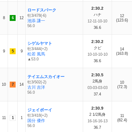
2:30.2
ロードスパーク
ハナ
牡3/478(-6)
12
8
6
12
(123.6)
池添 謙一
12-11-10-10
56.0
36.6
2:30.2
シゲルヤマト
クビ
牡3/444(+2)
14
9
5
9
(163.8)
松若 風馬
10-10-10-10
▲53.0
36.6
2:30.5
テイエムスカイオー
2馬身
牡3/502(-2)
10
10
7
14
(72.3)
古川 吉洋
03-03-03-03
56.0
37.4
2:30.9
ジェイボーイ
2 1/2馬身
牡3/418(+2)
11
11
1
1
(82.4)
国分 優作
16-16-16-13
56.0
36.7