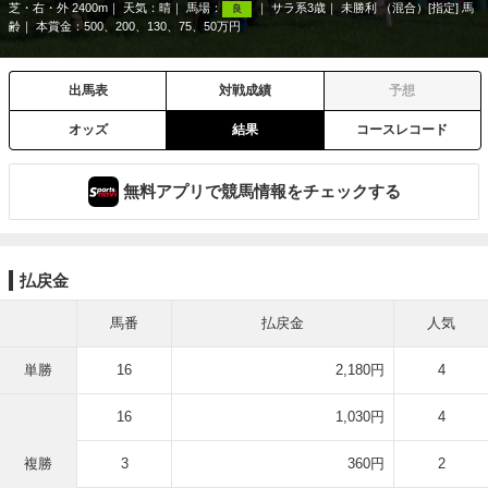
芝・右・外 2400m
天気：
晴
馬場：
サラ系3歳
未勝利 （混合）[指定] 馬
良
齢
本賞金：500、200、130、75、50万円
出馬表
対戦成績
予想
オッズ
結果
コースレコード
無料アプリで競馬情報をチェックする
払戻金
馬番
払戻金
人気
単勝
16
2,180円
4
16
1,030円
4
複勝
3
360円
2