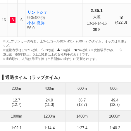
2:35.1
リントシテ
大差
牡3/482(0)
16
16
3
6
(422.3)
小林 徹弥
13-14-14-16
56.0
39.8
※Bはブリンカーの有無。上3Fはゴール前3ハロン（600m）のタイム。オッズは単勝オ
ッズ。
※減量表示は [
:1kg減
:2kg減
:3kg減
:4kg減（※女性騎手のみ）
:2kg減（※5年以上、又は101勝以上の女性騎手のみ）] です。
※通過順位、人気は月曜午後（土日開催の場合）に更新されます。
通過タイム（ラップタイム）
200m
400m
600m
800m
12.7
24.0
36.7
49.4
(12.7)
(11.3)
(12.7)
(12.7)
1000m
1200m
1400m
1600m
1:02.1
1:14.4
1:27.4
1:40.2