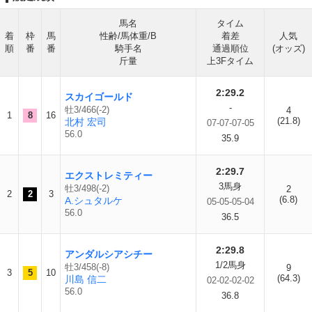
馬名
タイム
着
枠
馬
性齢/馬体重/B
着差
人気
順
番
番
騎手名
通過順位
(オッズ)
斤量
上3Fタイム
2:29.2
スカイゴールド
-
牡3/466(-2)
4
1
8
16
(21.8)
北村 宏司
07-07-07-05
56.0
35.9
2:29.7
エクストレミティー
3馬身
牡3/498(-2)
2
2
2
3
(6.8)
A.シュタルケ
05-05-05-04
56.0
36.5
2:29.8
アンダルシアシチー
1/2馬身
牡3/458(-8)
9
3
5
10
(64.3)
川島 信二
02-02-02-02
56.0
36.8