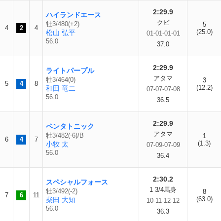
2:29.9
ハイランドエース
クビ
牡3/480(+2)
5
4
2
4
(25.0)
松山 弘平
01-01-01-01
56.0
37.0
2:29.9
ライトパープル
アタマ
牡3/464(0)
3
5
4
8
(12.2)
和田 竜二
07-07-07-08
56.0
36.5
2:29.9
ペンタトニック
アタマ
牡3/482(-6)/B
1
6
4
7
(1.3)
小牧 太
07-09-07-09
56.0
36.4
2:30.2
スペシャルフォース
1 3/4馬身
牡3/492(-2)
8
7
6
11
(63.0)
柴田 大知
10-11-12-12
56.0
36.3