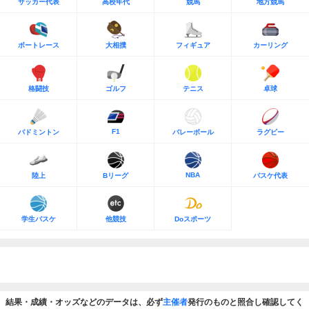
サッカー代表
高校年代
競馬
地方競馬
ボートレース
大相撲
フィギュア
カーリング
格闘技
ゴルフ
テニス
卓球
F1
バドミントン
バレーボール
ラグビー
NBA
陸上
Bリーグ
バスケ代表
学生バスケ
他競技
Doスポーツ
結果・成績・オッズなどのデータは、必ず
主催者
発行のものと照合し確認してく