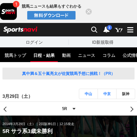
競馬ニュースも結果もすぐわかる
閉じる
スポーツナビ
検索
通知
i
ログイン
ID新規取得
競馬トップ
日程・結果
動画
ニュース
コラム
公式情
真中満＆五十嵐亮太が佐賀競馬予想に挑戦！（PR）
中山
中京
阪神
3月29日（土）
2014年3月29日（土）
2回阪神1日
12:15発走
5R サラ系3歳未勝利