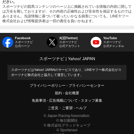
ださい。
スポーツナビの競馬コンテンツのページ上に掲載されている情報の内容に関して
は万全を期しておりますが、その内容の正確性および安全性を保証するものでは
ありません。当該情報に基づいて被ったいかなる損害についても、LINEヤフー
株式会社および情報提供者は一切の責任を負いかねます。
Facebook
X(旧Twitter)
YouTube
スポーツナビ
スポーツナビ
スポーツナビ
公式ページ
公式アカウント
公式チャンネル
スポーツナビ
Yahoo! JAPAN
スポーツナビはYahoo! JAPANのサービスであり、LINEヤフー株式会社がス
ポーツナビ株式会社と協力して運営しています。
プライバシーポリシー
プライバシーセンター
規約
会社概要
免責事項
広告掲載について
スタッフ募集
ご意見・ご要望
ヘルプ
© Japan Racing Association.
© 毎日新聞社
© 株式会社グラッドキューブ
© Sportsnavi