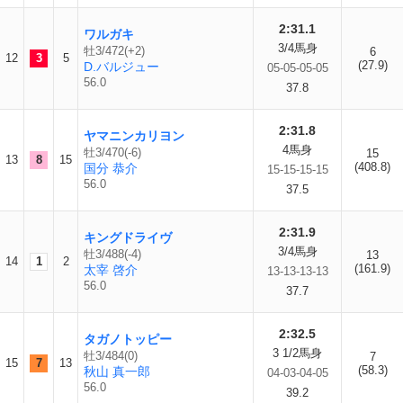
2:31.1
ワルガキ
3/4馬身
牡3/472(+2)
6
12
3
5
(27.9)
D.バルジュー
05-05-05-05
56.0
37.8
2:31.8
ヤマニンカリヨン
4馬身
牡3/470(-6)
15
13
8
15
(408.8)
国分 恭介
15-15-15-15
56.0
37.5
2:31.9
キングドライヴ
3/4馬身
牡3/488(-4)
13
14
1
2
(161.9)
太宰 啓介
13-13-13-13
56.0
37.7
2:32.5
タガノトッピー
3 1/2馬身
牡3/484(0)
7
15
7
13
(58.3)
秋山 真一郎
04-03-04-05
56.0
39.2