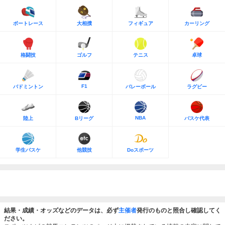
ボートレース
大相撲
フィギュア
カーリング
格闘技
ゴルフ
テニス
卓球
F1
バドミントン
バレーボール
ラグビー
NBA
陸上
Bリーグ
バスケ代表
学生バスケ
他競技
Doスポーツ
結果・成績・オッズなどのデータは、必ず
主催者
発行のものと照合し確認してく
ださい。