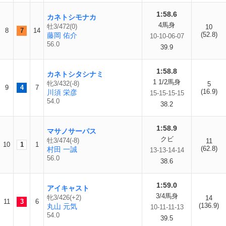
1:58.6
カネトシモナカ
4馬身
牡3/472(0)
10
8
7
14
(52.8)
藤岡 佑介
10-10-06-07
56.0
39.9
1:58.8
カネトシタシナミ
1 1/2馬身
牝3/432(-8)
5
9
4
7
(16.9)
川須 栄彦
15-15-15-15
54.0
38.2
1:58.9
マサノサーパス
クビ
牡3/474(-8)
11
10
1
1
(62.8)
村田 一誠
13-13-14-14
56.0
38.6
1:59.0
アイキャスト
3/4馬身
牝3/426(+2)
14
11
3
6
(136.9)
丸山 元気
10-11-11-13
54.0
39.5