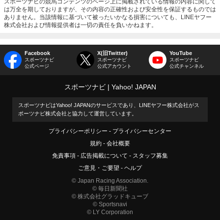
スポーツナビの競馬コンテンツのページ上に掲載されている情報の内容に関して
は万全を期しておりますが、その内容の正確性および安全性を保証するものでは
ありません。当該情報に基づいて被ったいかなる損害についても、LINEヤフー
株式会社および情報提供者は一切の責任を負いかねます。
Facebook
X(旧Twitter)
YouTube
スポーツナビ
スポーツナビ
スポーツナビ
公式ページ
公式アカウント
公式チャンネル
スポーツナビ
Yahoo! JAPAN
スポーツナビはYahoo! JAPANのサービスであり、LINEヤフー株式会社がス
ポーツナビ株式会社と協力して運営しています。
プライバシーポリシー
プライバシーセンター
規約
会社概要
免責事項
広告掲載について
スタッフ募集
ご意見・ご要望
ヘルプ
© Japan Racing Association.
© 毎日新聞社
© 株式会社グラッドキューブ
© Sportsnavi
© LY Corporation