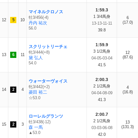
1:59.3
マイネルクロノス
1 3/4馬身
牡3/456(-4)
6
12
5
10
(17.0)
丹内 祐次
13-13-11-11
56.0
39.8
1:59.9
スクリットリーチェ
3 1/2馬身
牝3/444(+8)
12
13
6
11
(87.6)
黛 弘人
04-05-03-04
54.0
41.5
2:00.3
ウォーターヴォイス
2 1/2馬身
牝3/442(+2)
4
14
2
4
菱田 裕二
(16.8)
04-04-08-09
☆53.0
41.3
2:00.7
ローレルグランツ
2 1/2馬身
牡3/438(-12)
13
15
2
3
(131.3)
森 一馬
03-03-06-08
▲53.0
42.0