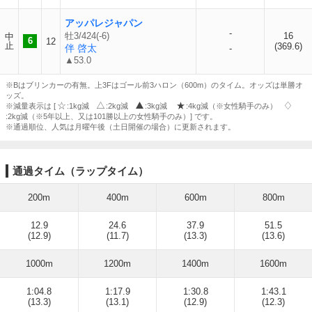
アッパレジャパン
-
牡3/424(-6)
16
中
6
12
止
(369.6)
伴 啓太
-
▲53.0
※Bはブリンカーの有無。上3Fはゴール前3ハロン（600m）のタイム。オッズは単勝オ
ッズ。
※減量表示は [
:1kg減
:2kg減
:3kg減
:4kg減（※女性騎手のみ）
:2kg減（※5年以上、又は101勝以上の女性騎手のみ）] です。
※通過順位、人気は月曜午後（土日開催の場合）に更新されます。
通過タイム（ラップタイム）
200m
400m
600m
800m
12.9
24.6
37.9
51.5
(12.9)
(11.7)
(13.3)
(13.6)
1000m
1200m
1400m
1600m
1:04.8
1:17.9
1:30.8
1:43.1
(13.3)
(13.1)
(12.9)
(12.3)