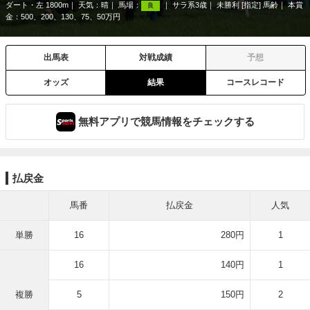
ダート・左 1800m
天気：
晴
馬場：
サラ系3歳
未勝利 [指定] 馬齢
本賞
良
金：500、200、130、75、50万円
出馬表
対戦成績
予想
オッズ
結果
コースレコード
無料アプリで競馬情報をチェックする
払戻金
馬番
払戻金
人気
単勝
16
280円
1
16
140円
1
複勝
5
150円
2