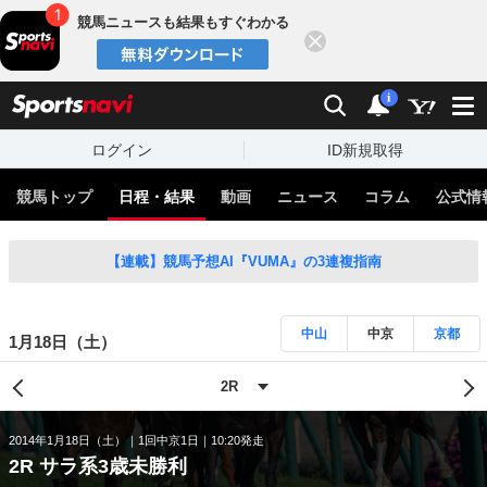
競馬ニュースも結果もすぐわかる
閉じる
スポーツナビ
検索
通知
i
ログイン
ID新規取得
競馬トップ
日程・結果
動画
ニュース
コラム
公式情
【連載】競馬予想AI『VUMA』の3連複指南
中山
中京
京都
1月18日（土）
2014年1月18日（土）
1回中京1日
10:20発走
2R サラ系3歳未勝利