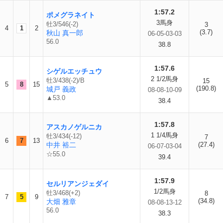
1:57.2
ポメグラネイト
3馬身
牡3/546(-2)
3
4
1
2
(3.7)
秋山 真一郎
06-05-03-03
56.0
38.8
1:57.6
シゲルエッチュウ
2 1/2馬身
牡3/438(-2)/B
15
5
8
15
(190.8)
城戸 義政
08-08-10-09
▲53.0
38.4
1:57.8
アスカノゲルニカ
1 1/4馬身
牡3/434(-12)
7
6
7
13
中井 裕二
(27.4)
06-07-03-04
☆55.0
39.4
1:57.9
セルリアンジェダイ
1/2馬身
牡3/468(+2)
8
7
5
9
(34.8)
大畑 雅章
08-08-13-12
56.0
38.3