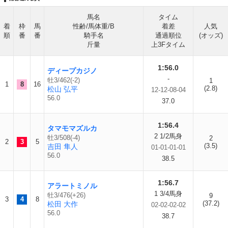
馬名
タイム
着
枠
馬
性齢/馬体重/B
着差
人気
順
番
番
騎手名
通過順位
(オッズ)
斤量
上3Fタイム
1:56.0
ディープカジノ
-
牡3/462(-2)
1
1
8
16
(2.8)
松山 弘平
12-12-08-04
56.0
37.0
1:56.4
タマモマズルカ
2 1/2馬身
牡3/508(-4)
2
2
3
5
(3.5)
吉田 隼人
01-01-01-01
56.0
38.5
1:56.7
アラートミノル
1 3/4馬身
牡3/476(+26)
9
3
4
8
(37.2)
松田 大作
02-02-02-02
56.0
38.7