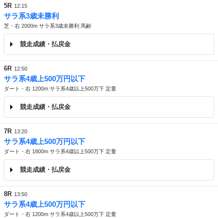
5R
12:15
サラ系3歳未勝利
芝・右 2000m サラ系3歳未勝利 馬齢
競走成績・払戻金
6R
12:50
サラ系4歳上500万円以下
ダート・右 1200m サラ系4歳以上500万下 定量
競走成績・払戻金
7R
13:20
サラ系4歳上500万円以下
ダート・右 1800m サラ系4歳以上500万下 定量
競走成績・払戻金
8R
13:50
サラ系4歳上500万円以下
ダート・右 1200m サラ系4歳以上500万下 定量