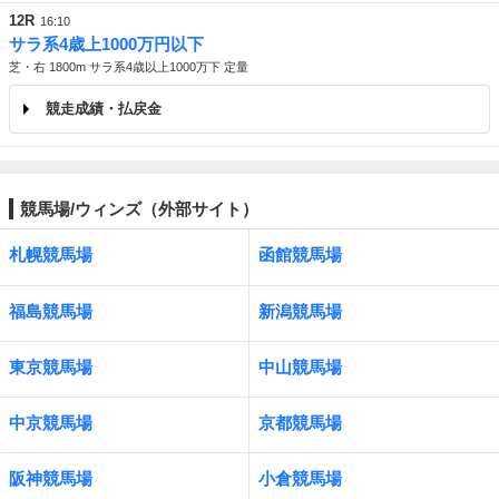
12R
16:10
サラ系4歳上1000万円以下
芝・右 1800m サラ系4歳以上1000万下 定量
競走成績・払戻金
競馬場/ウィンズ（外部サイト）
札幌競馬場
函館競馬場
福島競馬場
新潟競馬場
東京競馬場
中山競馬場
中京競馬場
京都競馬場
阪神競馬場
小倉競馬場