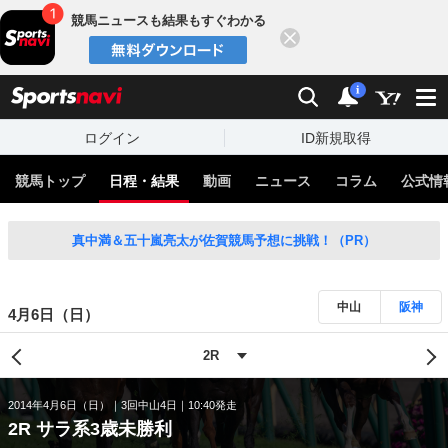
競馬ニュースも結果もすぐわかる
閉じる
スポーツナビ
検索
通知
i
ログイン
ID新規取得
競馬トップ
日程・結果
動画
ニュース
コラム
公式情
真中満＆五十嵐亮太が佐賀競馬予想に挑戦！（PR）
中山
阪神
4月6日（日）
2014年4月6日（日）
3回中山4日
10:40発走
2R サラ系3歳未勝利