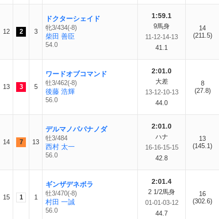
1:59.1
ドクターシェイド
9馬身
牝3/434(-8)
14
12
2
3
(211.5)
柴田 善臣
11-12-14-13
54.0
41.1
2:01.0
ワードオブコマンド
大差
牡3/462(-8)
8
13
3
5
(27.8)
後藤 浩輝
13-12-10-13
56.0
44.0
2:01.0
デルマノパパナノダ
ハナ
牡3/484
13
14
7
13
(145.1)
西村 太一
16-16-15-15
56.0
42.8
2:01.4
ギンザデネボラ
2 1/2馬身
牡3/470(-8)
16
15
1
1
(302.6)
村田 一誠
01-01-03-12
56.0
44.7