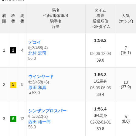
馬名
タイム
着
枠
馬
性齢/馬体重/B
着差
人気
順
番
番
騎手名
通過順位
(オッズ)
斤量
上3Fタイム
1:56.2
デコイ
-
牡3/468(-4)
7
1
2
4
(16.1)
北村 宏司
08-06-12-08
56.0
39.0
1:56.3
ウインヤード
1/2馬身
牡3/458(+8)
10
2
5
9
(37.9)
原田 和真
06-06-06-06
▲53.0
39.4
1:56.4
シンザンプロスパー
3/4馬身
牡3/522(-2)
5
3
6
12
(8.0)
西田 雄一郎
02-02-01-01
56.0
39.8