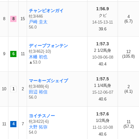
1:56.9
チャンピオンガイ
クビ
牡3/446
4
8
8
15
(6.7)
戸崎 圭太
14-15-13-11
56.0
39.6
1:57.3
ディープフォンテン
2 1/2馬身
牡3/462(-10)
12
9
6
11
(105.8)
木幡 初也
10-09-06-08
▲53.0
40.4
1:57.5
マーキーズシェイプ
1 1/4馬身
牡3/488(-6)
2
10
1
2
(4.1)
田辺 裕信
15-12-06-07
56.0
40.6
1:57.6
ヨイチスノー
1/2馬身
牝3/422(-6)
11
11
4
7
(57.2)
大野 拓弥
11-11-10-08
54.0
40.6