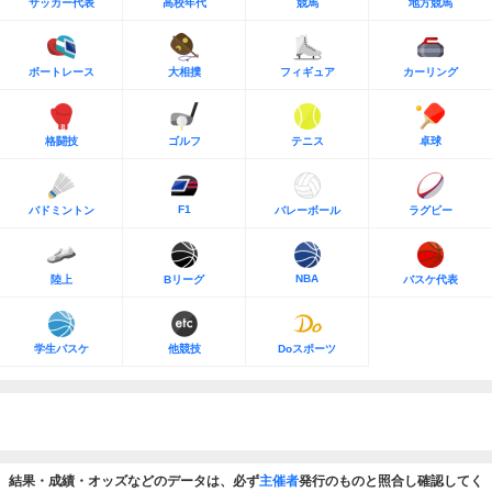
サッカー代表
高校年代
競馬
地方競馬
ボートレース
大相撲
フィギュア
カーリング
格闘技
ゴルフ
テニス
卓球
F1
バドミントン
バレーボール
ラグビー
NBA
陸上
Bリーグ
バスケ代表
学生バスケ
他競技
Doスポーツ
結果・成績・オッズなどのデータは、必ず
主催者
発行のものと照合し確認してく