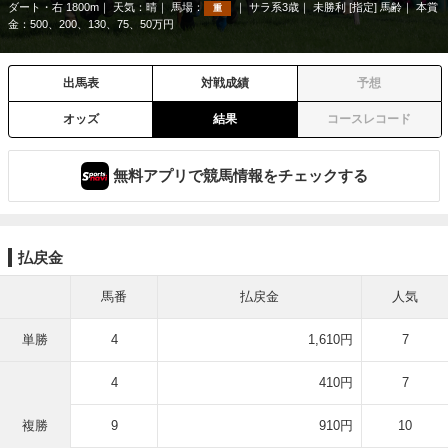
ダート・右 1800m
天気：
晴
馬場：
サラ系3歳
未勝利 [指定] 馬齢
本賞
重
金：500、200、130、75、50万円
出馬表
対戦成績
予想
オッズ
結果
コースレコード
無料アプリで競馬情報をチェックする
払戻金
馬番
払戻金
人気
単勝
4
1,610円
7
4
410円
7
複勝
9
910円
10