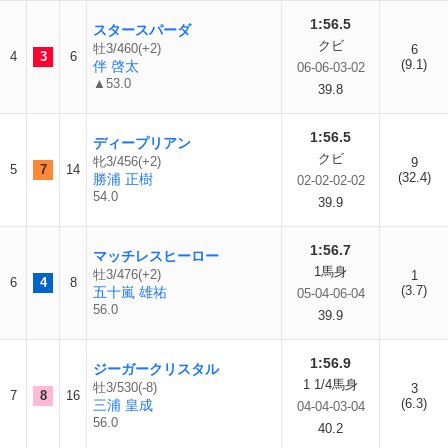
1:56.5
スタースパーダ
クビ
牡3/460(+2)
6
4
3
6
(9.1)
伴 啓太
06-06-03-02
▲53.0
39.8
1:56.5
ディープリアン
クビ
牝3/456(+2)
9
5
7
14
(32.4)
勝浦 正樹
02-02-02-02
54.0
39.9
1:56.7
マッチレスヒーロー
1馬身
牡3/476(+2)
1
6
4
8
(3.7)
五十嵐 雄祐
05-04-06-04
56.0
39.9
1:56.9
ジーガークリスタル
1 1/4馬身
牡3/530(-8)
3
7
8
16
(6.3)
三浦 皇成
04-04-03-04
56.0
40.2