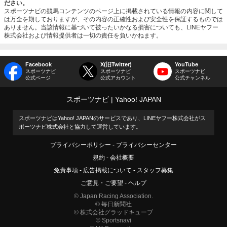
ださい。
スポーツナビの競馬コンテンツのページ上に掲載されている情報の内容に関して
は万全を期しておりますが、その内容の正確性および安全性を保証するものでは
ありません。当該情報に基づいて被ったいかなる損害についても、LINEヤフー
株式会社および情報提供者は一切の責任を負いかねます。
Facebook
X(旧Twitter)
YouTube
スポーツナビ
スポーツナビ
スポーツナビ
公式ページ
公式アカウント
公式チャンネル
スポーツナビ
Yahoo! JAPAN
スポーツナビはYahoo! JAPANのサービスであり、LINEヤフー株式会社がス
ポーツナビ株式会社と協力して運営しています。
プライバシーポリシー
プライバシーセンター
規約
会社概要
免責事項
広告掲載について
スタッフ募集
ご意見・ご要望
ヘルプ
© Japan Racing Association.
© 毎日新聞社
© 株式会社グラッドキューブ
© Sportsnavi