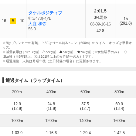
2:01.5
タケルポジティブ
3/4馬身
牡3/470(-4)/B
15
16
5
10
(291.8)
大庭 和弥
08-09-16-16
56.0
42.8
※Bはブリンカーの有無。上3Fはゴール前3ハロン（600m）のタイム。オッズは単勝オ
ッズ。
※減量表示は [
:1kg減
:2kg減
:3kg減
:4kg減（※女性騎手のみ）
:2kg減（※5年以上、又は101勝以上の女性騎手のみ）] です。
※通過順位、人気は月曜午後（土日開催の場合）に更新されます。
通過タイム（ラップタイム）
200m
400m
600m
800m
12.9
24.8
37.5
50.9
(12.9)
(11.9)
(12.7)
(13.4)
1000m
1200m
1400m
1600m
1:03.9
1:16.6
1:29.4
1:42.5