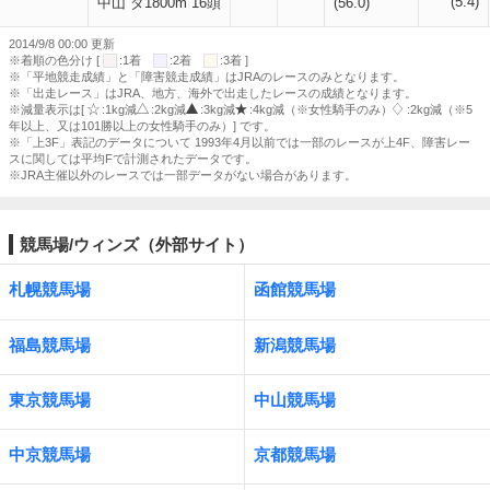
(5.4)
中山 ダ1800m 16頭
(56.0)
2014/9/8 00:00 更新
※着順の色分け [
:1着
:2着
:3着 ]
※「平地競走成績」と「障害競走成績」はJRAのレースのみとなります。
※「出走レース」はJRA、地方、海外で出走したレースの成績となります。
※減量表示は[
:1kg減
:2kg減
:3kg減
:4kg減（※女性騎手のみ）
:2kg減（※5
年以上、又は101勝以上の女性騎手のみ）] です。
※「上3F」表記のデータについて 1993年4月以前では一部のレースが上4F、障害レー
スに関しては平均Fで計測されたデータです。
※JRA主催以外のレースでは一部データがない場合があります。
競馬場/ウィンズ（外部サイト）
札幌競馬場
函館競馬場
福島競馬場
新潟競馬場
東京競馬場
中山競馬場
中京競馬場
京都競馬場