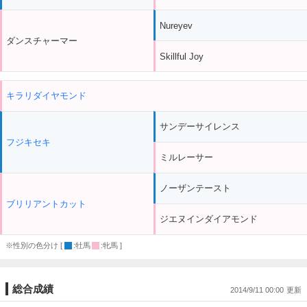
Nureyev
ダンスチャーマー
Skillful Joy
キラリダイヤモンド
サンデーサイレンス
フジキセキ
ミルレーサー
ノーザンテースト
ブリリアントカット
ジエヌインダイアモンド
※性別の色分け [
:牡馬
:牝馬 ]
総合成績
2014/9/11 00:00