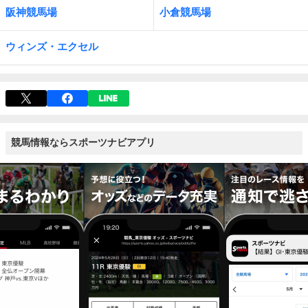
阪神競馬場
小倉競馬場
ウィンズ・エクセル
競馬情報ならスポーツナビアプリ