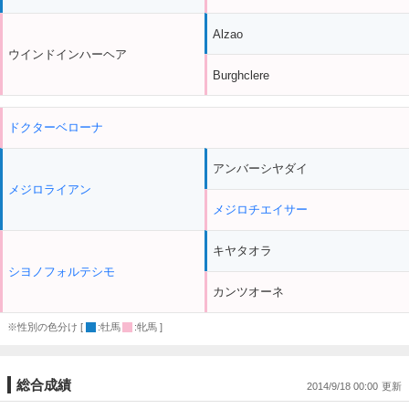
Alzao
ウインドインハーヘア
Burghclere
ドクターベローナ
アンバーシヤダイ
メジロライアン
メジロチエイサー
キヤタオラ
シヨノフォルテシモ
カンツオーネ
※性別の色分け [
:牡馬
:牝馬 ]
総合成績
2014/9/18 00:00