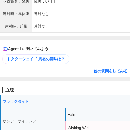
収得賞金：障害
障害：0万円
連対時：馬体重
連対なし
連対時：斤量
連対なし
Agent i に聞いてみよう
ドクターシェイド 馬名の意味は？
他の質問をしてみる
血統
ブラックタイド
Halo
サンデーサイレンス
Wishing Well