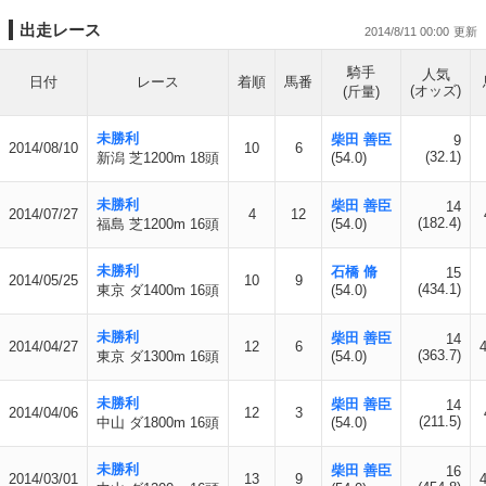
出走レース
2014/8/11 00:00
騎手
人気
日付
レース
着順
馬番
(オッズ)
(斤量)
未勝利
柴田 善臣
9
2014/08/10
10
6
(32.1)
新潟 芝1200m 18頭
(54.0)
未勝利
柴田 善臣
14
2014/07/27
4
12
(182.4)
福島 芝1200m 16頭
(54.0)
未勝利
石橋 脩
15
2014/05/25
10
9
(434.1)
東京 ダ1400m 16頭
(54.0)
未勝利
柴田 善臣
14
2014/04/27
12
6
(363.7)
東京 ダ1300m 16頭
(54.0)
未勝利
柴田 善臣
14
2014/04/06
12
3
(211.5)
中山 ダ1800m 16頭
(54.0)
未勝利
柴田 善臣
16
2014/03/01
13
9