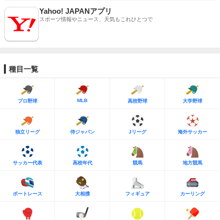
Yahoo! JAPANアプリ
スポーツ情報やニュース、天気もこれひとつで
種目一覧
MLB
プロ野球
高校野球
大学野球
独立リーグ
侍ジャパン
Jリーグ
海外サッカー
サッカー代表
高校年代
競馬
地方競馬
ボートレース
大相撲
フィギュア
カーリング