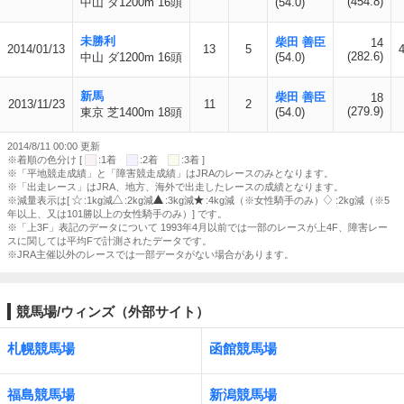
(454.8)
中山 ダ1200m 16頭
(54.0)
未勝利
柴田 善臣
14
2014/01/13
13
5
(282.6)
中山 ダ1200m 16頭
(54.0)
新馬
柴田 善臣
18
2013/11/23
11
2
(279.9)
東京 芝1400m 18頭
(54.0)
2014/8/11 00:00 更新
※着順の色分け [
:1着
:2着
:3着 ]
※「平地競走成績」と「障害競走成績」はJRAのレースのみとなります。
※「出走レース」はJRA、地方、海外で出走したレースの成績となります。
※減量表示は[
:1kg減
:2kg減
:3kg減
:4kg減（※女性騎手のみ）
:2kg減（※5
年以上、又は101勝以上の女性騎手のみ）] です。
※「上3F」表記のデータについて 1993年4月以前では一部のレースが上4F、障害レー
スに関しては平均Fで計測されたデータです。
※JRA主催以外のレースでは一部データがない場合があります。
競馬場/ウィンズ（外部サイト）
札幌競馬場
函館競馬場
福島競馬場
新潟競馬場