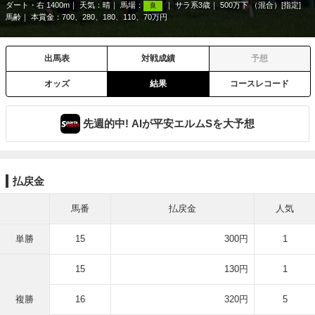
ダート・右 1400m
天気：
晴
馬場：
サラ系3歳
500万下 （混合）[指定]
良
馬齢
本賞金：700、280、180、110、70万円
出馬表
対戦成績
予想
オッズ
結果
コースレコード
先週的中! AIが平安エルムSを大予想
払戻金
馬番
払戻金
人気
単勝
15
300円
1
15
130円
1
複勝
16
320円
5