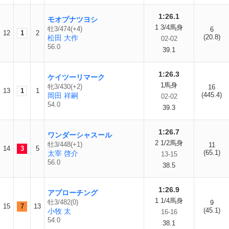
1:26.1
モオプナツヨシ
1 3/4馬身
牡3/474(+4)
6
12
1
2
(20.8)
松田 大作
02-02
56.0
39.1
1:26.3
ケイツーリマーク
1馬身
牝3/430(+2)
16
13
1
1
(445.4)
岡田 祥嗣
02-02
54.0
39.3
1:26.7
ワンダーシャスール
2 1/2馬身
牡3/448(+1)
11
14
3
5
(65.1)
太宰 啓介
13-15
56.0
38.5
1:26.9
アプローチング
1 1/4馬身
牡3/482(0)
9
15
7
13
(45.1)
小牧 太
16-16
54.0
38.1