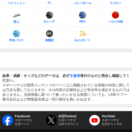
F1
バドミントン
バレーボール
ラグビー
NBA
陸上
Bリーグ
バスケ代表
学生バスケ
他競技
Doスポーツ
結果・成績・オッズなどのデータは、必ず
主催者
発行のものと照合し確認してく
ださい。
スポーツナビの競馬コンテンツのページ上に掲載されている情報の内容に関して
は万全を期しておりますが、その内容の正確性および安全性を保証するものでは
ありません。当該情報に基づいて被ったいかなる損害についても、LINEヤフー
株式会社および情報提供者は一切の責任を負いかねます。
Facebook
X(旧Twitter)
YouTube
スポーツナビ
スポーツナビ
スポーツナビ
公式ページ
公式アカウント
公式チャンネル