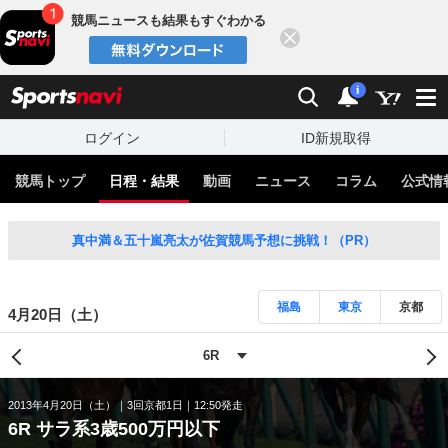
競馬ニュースも結果もすぐわかる
閉じる
スポーツナビ
検索
通知
i
ログイン
ID新規取得
競馬トップ
日程・結果
動画
ニュース
コラム
公式情
真中満＆五十嵐亮太が佐賀競馬予想に挑戦！（PR）
福島
東京
京都
4月20日（土）
2013年4月20日（土）
3回京都1日
12:50発走
6R サラ系3歳500万円以下