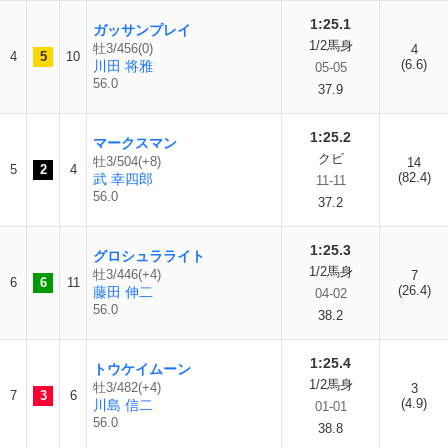
1:25.1
ガッサンプレイ
1/2馬身
牡3/456(0)
4
4
5
10
(6.6)
川田 将雅
05-05
56.0
37.9
1:25.2
マークスマン
クビ
牡3/504(+8)
14
5
2
4
(82.4)
武 幸四郎
11-11
56.0
37.2
1:25.3
グロシュラライト
1/2馬身
牡3/446(+4)
7
6
6
11
(26.4)
藤田 伸二
04-02
56.0
38.2
1:25.4
トウケイムーン
1/2馬身
牡3/482(+4)
3
7
3
6
(4.9)
川島 信二
01-01
56.0
38.8