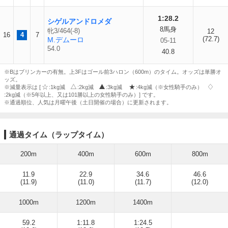
1:28.2
シゲルアンドロメダ
8馬身
牝3/464(-8)
12
16
4
7
(72.7)
M.デムーロ
05-11
54.0
40.8
※Bはブリンカーの有無。上3Fはゴール前3ハロン（600m）のタイム。オッズは単勝オ
ッズ。
※減量表示は [
:1kg減
:2kg減
:3kg減
:4kg減（※女性騎手のみ）
:2kg減（※5年以上、又は101勝以上の女性騎手のみ）] です。
※通過順位、人気は月曜午後（土日開催の場合）に更新されます。
通過タイム（ラップタイム）
200m
400m
600m
800m
11.9
22.9
34.6
46.6
(11.9)
(11.0)
(11.7)
(12.0)
1000m
1200m
1400m
59.2
1:11.8
1:24.5