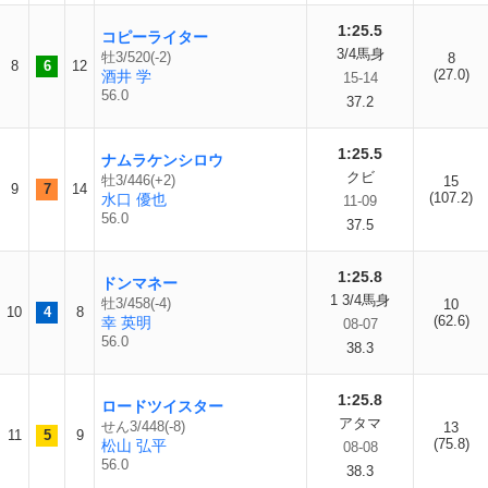
1:25.5
コピーライター
3/4馬身
牡3/520(-2)
8
8
6
12
(27.0)
酒井 学
15-14
56.0
37.2
1:25.5
ナムラケンシロウ
クビ
牡3/446(+2)
15
9
7
14
(107.2)
水口 優也
11-09
56.0
37.5
1:25.8
ドンマネー
1 3/4馬身
牡3/458(-4)
10
10
4
8
(62.6)
幸 英明
08-07
56.0
38.3
1:25.8
ロードツイスター
アタマ
せん3/448(-8)
13
11
5
9
(75.8)
松山 弘平
08-08
56.0
38.3