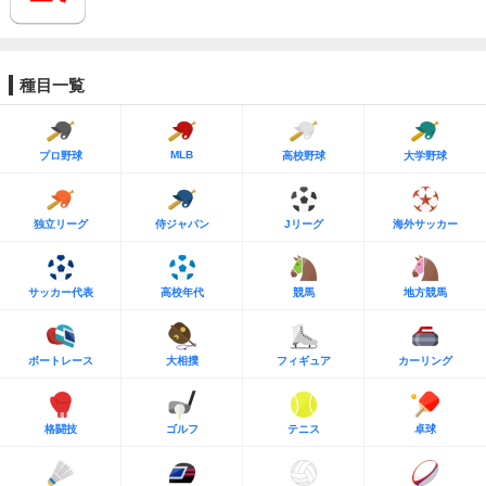
種目一覧
MLB
プロ野球
高校野球
大学野球
独立リーグ
侍ジャパン
Jリーグ
海外サッカー
サッカー代表
高校年代
競馬
地方競馬
ボートレース
大相撲
フィギュア
カーリング
格闘技
ゴルフ
テニス
卓球