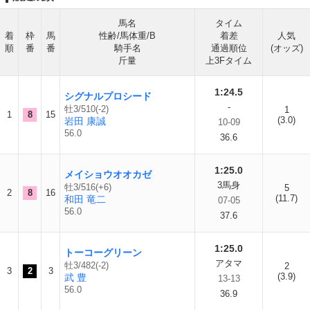
馬名
タイム
着
枠
馬
性齢/馬体重/B
着差
人気
順
番
番
騎手名
通過順位
(オッズ)
斤量
上3Fタイム
1:24.5
シグナルプロシード
-
牡3/510(-2)
1
1
8
15
(3.0)
岩田 康誠
10-09
56.0
36.6
1:25.0
メイショウオオカゼ
3馬身
牡3/516(+6)
5
2
8
16
(11.7)
和田 竜二
07-05
56.0
37.6
1:25.0
トーコーグリーン
アタマ
牡3/482(-2)
2
3
2
3
(3.9)
武 豊
13-13
56.0
36.9