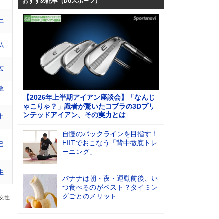
おすすめ記事（Doスポーツ）
仁
弘
広
敬
【2026年上半期アイアン座談会】「なんじ
ゃこりゃ？」識者が驚いたコブラの3Dプリ
ンテッドアイアン、その実力とは
生
自慢のバックラインを目指す！
HIITでおこなう「背中徹底トレ
巳
ーニング」
生
バナナは朝・夜・運動前後、い
つ食べるのがベスト？タイミン
グごとのメリット
の女性