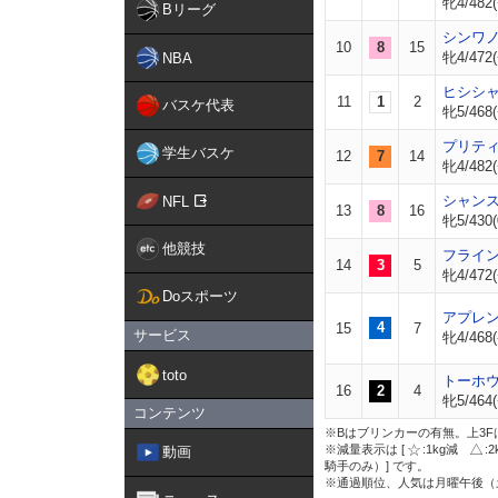
牝4/482(
Bリーグ
シンワ
10
8
15
牝4/472(
NBA
ヒシシ
11
1
2
バスケ代表
牝5/468(
プリテ
学生バスケ
12
7
14
牝4/482(
シャン
NFL
13
8
16
牝5/430(
他競技
フライ
14
3
5
牝4/472(
Doスポーツ
アプレ
4
15
7
サービス
牝4/468(
toto
トーホ
16
2
4
牝5/464(
コンテンツ
※Bはブリンカーの有無。上3F
※減量表示は [
:1kg減
:
動画
騎手のみ）] です。
※通過順位、人気は月曜午後（