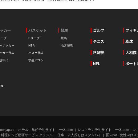
ッカー
バスケット
競馬
ゴルフ
フィギ
リーグ
Bリーグ
競馬
テニス
卓球
外サッカー
NBA
地方競馬
格闘技
大相撲
ッカー代表
バスケ代表
校年代
学生バスケ
NFL
ボート
to
kjapan
ホテル、旅館予約サイト 一休.com
レストラン予約サイト 一休.com レ
料理レシピ動画サービス クラシル
仕事・求人探しはスタンバイ
国内No.1女性向けメデ