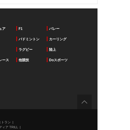
ュア
F1
バレー
バドミントン
カーリング
ラグビー
陸上
レース
他競技
Doスポーツ
ストラン
ィア TRILL