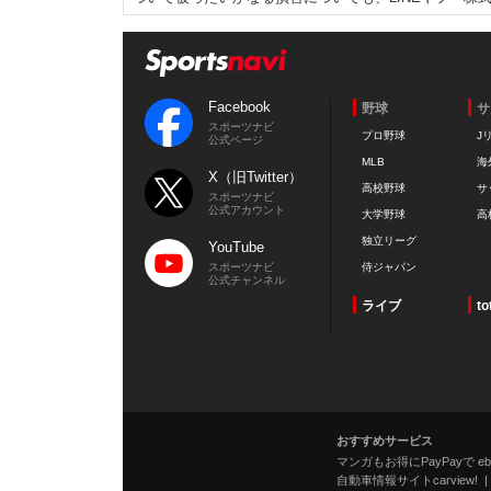
Facebook
野球
サ
スポーツナビ
プロ野球
J
公式ページ
MLB
海
X（旧Twitter）
高校野球
サ
スポーツナビ
公式アカウント
大学野球
高
独立リーグ
YouTube
スポーツナビ
侍ジャパン
公式チャンネル
ライブ
to
おすすめサービス
マンガもお得にPayPayで eboo
自動車情報サイトcarview!