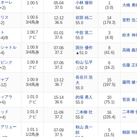
ィオーレ
小林 徹弥
1:00.5
05-04
1
大橋 勇
-
37.0
(3.0)
+2)
54.0
アリス
1:00.6
岩部 純二
12-12
14
萱野 浩
3/4馬身
36.6
(179.3)
-2)
55.0
ート
1:00.7
中舘 英二
01-01
3
鈴木 伸
クビ
37.6
(4.8)
-4)/B
55.0
ーシャトル
1:00.8
国分 優作
07-06
8
高橋 義
3/4馬身
37.2
(41.6)
-4)
▲51.0
アピンク
1:00.8
松山 弘平
07-06
6
佐藤 正
クビ
37.2
(16.2)
+2)
△52.0
長谷川 浩
ジャブ
1:00.9
13-12
15
藤岡 健
大
3/4馬身
36.7
(197.5)
-12)
55.0
ティアラ
1:01.0
的場 勇人
15-14
10
菅原 泰
クビ
36.6
(75.1)
+6)
55.0
レッド
1:01.0
二本柳 
二本柳 壮
11-09
16
クビ
37.2
(226.4)
+4)
55.0
一
ンアリュー
秋山 真一
1:01.1
07-09
5
鶴留 明
郎
1/2馬身
37.5
(11.5)