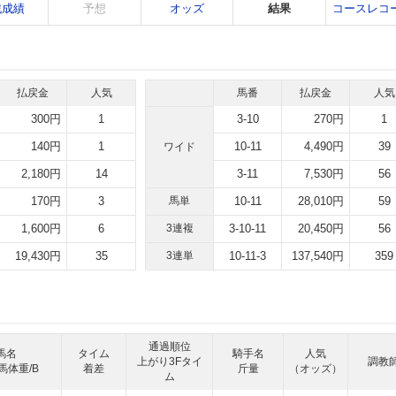
戦成績
予想
オッズ
結果
コースレコ
払戻金
人気
馬番
払戻金
人気
300円
1
3-10
270円
1
140円
1
10-11
4,490円
39
ワイド
2,180円
14
3-11
7,530円
56
170円
3
馬単
10-11
28,010円
59
1,600円
6
3連複
3-10-11
20,450円
56
19,430円
35
3連単
10-11-3
137,540円
359
通過順位
馬名
タイム
騎手名
人気
上がり3Fタイ
調教
馬体重/B
着差
斤量
（オッズ）
ム