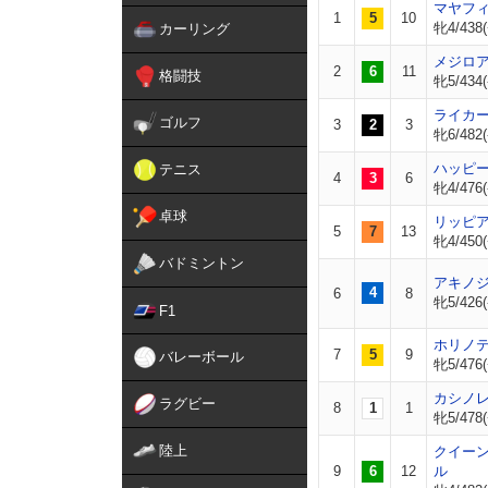
マヤフ
1
5
10
牝4/438(
カーリング
メジロ
2
6
11
格闘技
牝5/434(
ライカ
ゴルフ
3
2
3
牝6/482(
ハッピ
テニス
4
3
6
牝4/476(
卓球
リッピ
5
7
13
牝4/450(
バドミントン
アキノ
4
6
8
牝5/426(
F1
ホリノ
7
5
9
バレーボール
牝5/476(
カシノ
ラグビー
8
1
1
牝5/478(
陸上
クイー
9
6
12
ル