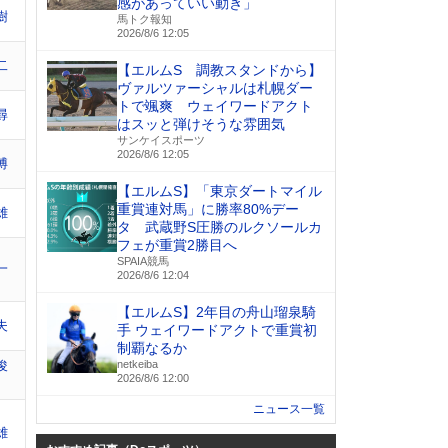
感があっていい動き」
樹
馬トク報知
2026/8/6 12:05
二
【エルムS 調教スタンドから】
ヴァルツァーシャルは札幌ダー
トで颯爽 ウェイワードアクト
尋
はスッと弾けそうな雰囲気
サンケイスポーツ
2026/8/6 12:05
博
【エルムS】「東京ダートマイル
重賞連対馬」に勝率80%デー
雄
タ 武蔵野S圧勝のルクソールカ
フェが重賞2勝目へ
SPAIA競馬
一
2026/8/6 12:04
【エルムS】2年目の舟山瑠泉騎
夫
手 ウェイワードアクトで重賞初
制覇なるか
俊
netkeiba
2026/8/6 12:00
ニュース一覧
雄