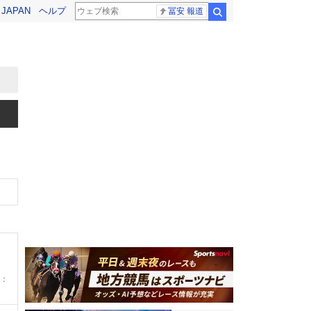
! JAPAN
ヘルプ
冨安 報道
検索
：