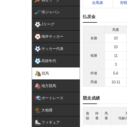
出馬表
対
侍ジャパン
払戻金
Jリーグ
馬番
海外サッカー
10
単勝
10
サッカー代表
複勝
11
高校年代
3
競馬
枠連
5-6
馬連
10-11
地方競馬
競走成績
ボートレース
大相撲
着
枠
馬
順
番
番
性齢/
フィギュア