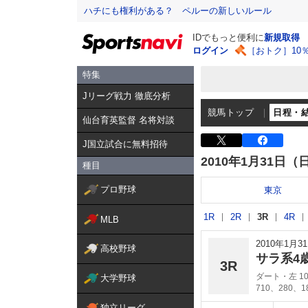
ハチにも権利がある？ ペルーの新しいルール
IDでもっと便利に
新規取得
ログイン
［おトク］10
特集
Jリーグ戦力 徹底分析
競馬トップ
日程・
仙台育英監督 名将対談
J国立試合に無料招待
2010年1月31日（
種目
プロ野球
東京
1R
2R
3R
4R
MLB
2010年1月
高校野球
サラ系4
3R
ダート・左 10
大学野球
710、280、
独立リーグ