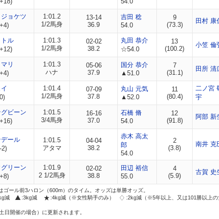
+18)
54.0
ノジョケツ
1:01.2
吉田 稔
13-14
9
田村 康
1/2馬身
36.9
(73.3)
+4)
54.0
ャトル
1:01.3
丸田 恭介
02-02
13
小笠 倫
1/2馬身
38.2
(100.2)
+12)
☆54.0
ィマリ
1:01.3
国分 恭介
05-06
7
田所 清
ハナ
37.9
(31.1)
+4)
▲51.0
スイ
1:01.4
二ノ宮 
丸山 元気
07-09
11
1/2馬身
37.8
(80.4)
0)
▲52.0
宇
ングビーン
1:01.5
石橋 脩
16-16
12
阿部 新
3/4馬身
37.0
(91.8)
+16)
54.0
赤木 高太
ンデール
1:01.5
04-04
2
南井 克
郎
アタマ
38.2
(3.8)
-2)
54.0
ウグリーン
1:01.9
田辺 裕信
02-02
4
古賀 史
2 1/2馬身
38.8
(5.9)
+8)
55.0
はゴール前3ハロン（600m）のタイム。オッズは単勝オッズ。
2kg減
:3kg減
:4kg減（※女性騎手のみ）
:2kg減（※5年以上、又は101勝以上
土日開催の場合）に更新されます。