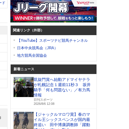
ード
関連リンク（外部）
【YouTube】スポーツナビ競馬チャンネル
日本中央競馬会（JRA）
地方競馬全国協会
新着ニュース
凱旋門賞へ始動アドマイヤテラ
が札幌記念１週前11秒３ 坂井
騎手「何も問題ない」／有力馬
情報
日刊スポーツ
2026/8/6 12:08
【ジャックルマロワ賞】春のマ
師
イル王シックスペンスが国内最
終追い 田中博康調教師「躍動