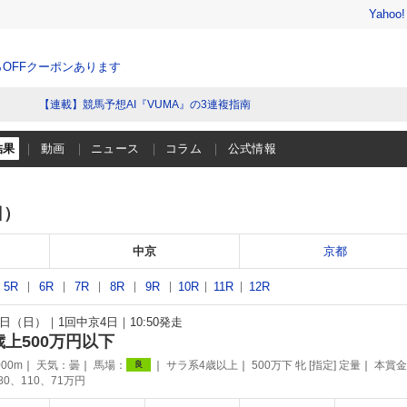
Yahoo
％OFFクーポンあります
【連載】競馬予想AI『VUMA』の3連複指南
結果
動画
ニュース
コラム
公式情報
日）
中京
京都
5R
6R
7R
8R
9R
10R
11R
12R
31日（日）
1回中京4日
10:50発走
歳上500万円以下
00m
天気：
曇
馬場：
サラ系4歳以上
500万下 牝 [指定] 定量
本賞金
良
180、110、71万円