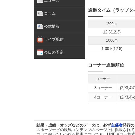
ニュース
通過タイム（ラップタ
コラム
200m
公式情報
12.3(12.3)
ライブ配信
1000m
1:00.5(12.8)
今日の予定
コーナー通過順位
コーナー
3コーナー
(2,*3,4)7
4コーナー
(2,*3,4)-(
結果・成績・オッズなどのデータは、必ず
主催者
発行の
スポーツナビの競馬コンテンツのページ上に掲載されて
づいて被ったいかなる損害についても、LINEヤフー株