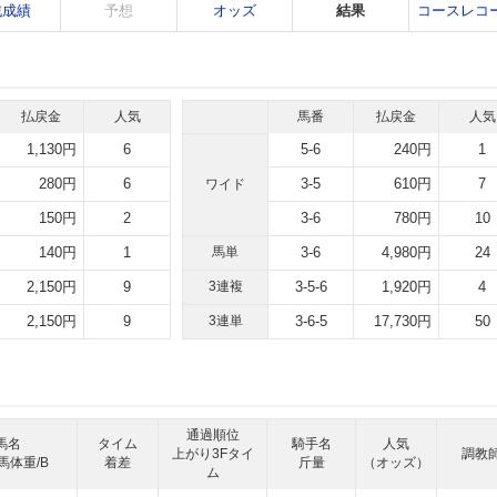
戦成績
予想
オッズ
結果
コースレコ
払戻金
人気
馬番
払戻金
人気
1,130円
6
5-6
240円
1
280円
6
3-5
610円
7
ワイド
150円
2
3-6
780円
10
140円
1
馬単
3-6
4,980円
24
2,150円
9
3連複
3-5-6
1,920円
4
2,150円
9
3連単
3-6-5
17,730円
50
通過順位
馬名
タイム
騎手名
人気
上がり3Fタイ
調教
馬体重/B
着差
斤量
（オッズ）
ム