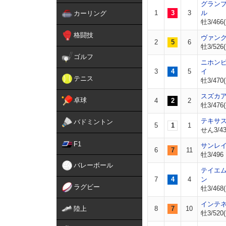
グラン
1
3
3
ル
カーリング
牡3/466(
格闘技
ヴァン
2
5
6
牡3/526(
ゴルフ
ニホン
3
4
5
イ
テニス
牡3/470(
スズカ
卓球
4
2
2
牡3/476(
テキサ
バドミントン
5
1
1
せん3/43
F1
サンレ
6
7
11
牡3/496
バレーボール
テイエ
7
4
4
ン
ラグビー
牡3/468(
インテ
陸上
8
7
10
牡3/520(