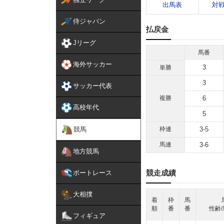
出馬表
対
侍ジャパン
払戻金
Jリーグ
馬番
海外サッカー
3
単勝
3
サッカー代表
複勝
6
高校年代
5
競馬
枠連
3-5
馬連
3-6
地方競馬
競走成績
ボートレース
大相撲
着
枠
馬
順
番
番
性齢/
フィギュア