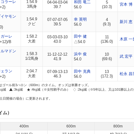
ィコラーレ
1:54.9
和田 竜二
04-04-03-04
5
宮本 博
3馬身
39.7
(10.3)
+2)
56.0
ダイヤモン
1:54.9
幸 英明
07-07-07-05
4
新川 恵
クビ
39.5
(9.3)
56.0
0)
レガーレ
1:58.2
田中 健
03-03-03-10
11
木原 一
大差
43.0
(136.0)
+12)/B
△54.0
カルマドン
1:58.3
浜中 俊
11-12-12-12
10
武 宏平
1/2馬身
41.9
(69.6)
54.0
ジェラン
2:04.7
田中 克典
07-09-13-13
13
松永 昌
大差
46.3
(172.3)
+2)
56.0
はゴール前3ハロン（600m）のタイム。オッズは単勝オッズ。
2kg減
:3kg減
:4kg減（※女性騎手のみ）
:2kg減（※5年以上、又は101勝以上
土日開催の場合）に更新されます。
イム）
400m
600m
800m