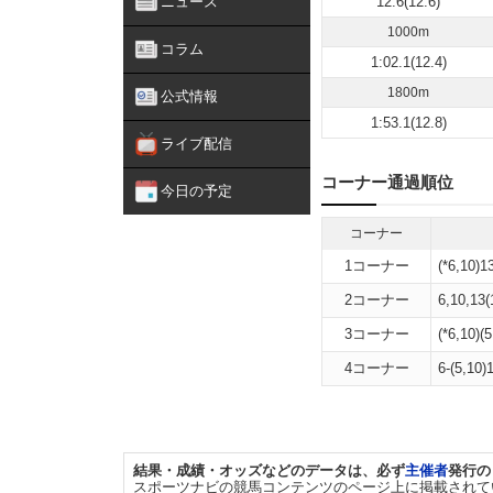
ニュース
12.6(12.6)
1000m
コラム
1:02.1(12.4)
1800m
公式情報
1:53.1(12.8)
ライブ配信
コーナー通過順位
今日の予定
コーナー
1コーナー
(*6,10)13
2コーナー
6,10,13(
3コーナー
(*6,10)(5
4コーナー
6-(5,10)1
結果・成績・オッズなどのデータは、必ず
主催者
発行の
スポーツナビの競馬コンテンツのページ上に掲載されて