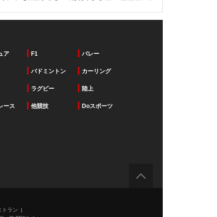
ュア
F1
バレー
バドミントン
カーリング
ラグビー
陸上
レース
他競技
Doスポーツ
ストラン