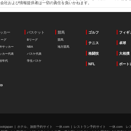
式会社および情報提供者は一切の責任を負いかねます。
ッカー
バスケット
競馬
ゴルフ
フィギ
リーグ
Bリーグ
競馬
テニス
卓球
外サッカー
NBA
地方競馬
格闘技
大相撲
ッカー代表
バスケ代表
校年代
学生バスケ
NFL
ボート
to
kjapan
ホテル、旅館予約サイト 一休.com
レストラン予約サイト 一休.com レ