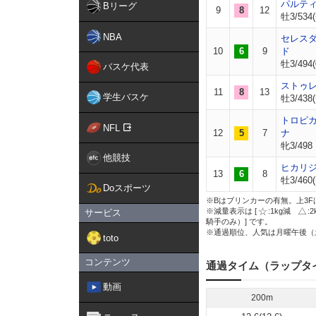
パルテ
Bリーグ
9
8
12
牡3/534(
NBA
セレス
10
6
9
ド
牡3/494(
バスケ代表
ストゥ
11
8
13
学生バスケ
牡3/438(
トロピ
NFL
12
5
7
ナ
牝3/498
他競技
ヒカリ
13
6
8
牡3/460(
Doスポーツ
※Bはブリンカーの有無。上3F
※減量表示は [
:1kg減
:
サービス
騎手のみ）] です。
※通過順位、人気は月曜午後（
toto
コンテンツ
通過タイム（ラップタ
動画
200m