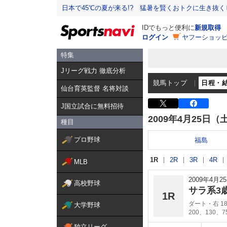
日本で45℃の夏が来る!? 猛暑を賢くおトクに生き抜く
IDでもっと便利に
新規取得
ログイン
ヤフーショッピ
特集
Jリーグ戦力 徹底分析
競馬トップ
日程・
仙台育英監督 名将対談
J国立試合に無料招待
2009年4月25日（
種目
プロ野球
福島
1R
2R
3R
4R
MLB
2009年4月
高校野球
サラ系3
1R
ダート・右 18
大学野球
200、130、
独立リーグ