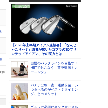
良
【2026年上半期アイアン座談会】「なんじ
ゃこりゃ？」識者が驚いたコブラの3Dプリ
ンテッドアイアン、その実力とは
博
自慢のバックラインを目指す！
HIITでおこなう「背中徹底トレ
ーニング」
の女性
バナナは朝・夜・運動前後、い
つ食べるのがベスト？タイミン
グごとのメリット
ゴルフに必須なキングマッスル