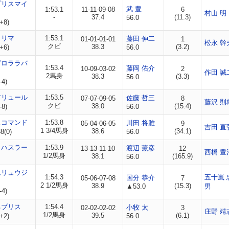
プリスマイ
武 豊
1:53.1
11-11-09-08
6
村山 明
-
37.4
(11.3)
56.0
+8)
クリマ
1:53.1
藤田 伸二
01-01-01-01
1
松永 幹
クビ
38.3
(3.2)
+6)
56.0
ピロララバ
1:53.4
藤岡 佑介
10-09-03-02
2
作田 誠
2馬身
38.3
(3.3)
56.0
-4)
アリュール
1:53.5
佐藤 哲三
07-07-09-05
8
藤沢 則
クビ
38.0
(15.4)
-8)
56.0
スコマンド
1:53.8
川田 将雅
05-04-06-05
9
吉田 直
1 3/4馬身
38.6
(34.1)
8(0)
56.0
イハスラー
1:53.9
渡辺 薫彦
13-13-11-10
12
西橋 豊
1/2馬身
38.1
(165.9)
56.0
ムリュウジ
1:54.3
五十嵐 
国分 恭介
05-06-07-08
7
2 1/2馬身
38.9
(15.3)
▲53.0
男
-4)
ネブリス
1:54.4
小牧 太
02-02-02-02
3
庄野 靖
1/2馬身
39.5
(6.1)
+2)
56.0