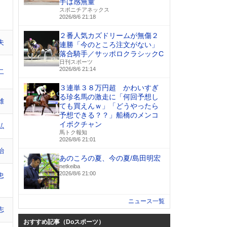
手は感無量
スポニチアネックス
2026/8/6 21:18
２番人気カズドリームが無傷２
夫
連勝「今のところ注文がない」
落合騎手／サッポロクラシックC
日刊スポーツ
2026/8/6 21:14
二
３連単３８万円超 かわいすぎ
る珍名馬の激走に「何回予想し
雄
ても買えんｗ」「どうやったら
予想できる？？」船橋のメンコ
イボクチャン
弘
馬トク報知
2026/8/6 21:01
治
あのころの夏、今の夏/島田明宏
netkeiba
2026/8/6 21:00
忠
ニュース一覧
志
おすすめ記事（Doスポーツ）