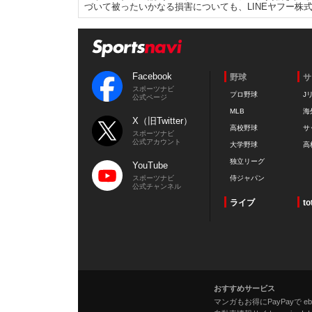
づいて被ったいかなる損害についても、LINEヤフー株
Facebook
野球
サ
スポーツナビ
プロ野球
J
公式ページ
MLB
海
X（旧Twitter）
高校野球
サ
スポーツナビ
公式アカウント
大学野球
高
独立リーグ
YouTube
スポーツナビ
侍ジャパン
公式チャンネル
ライブ
to
おすすめサービス
マンガもお得にPayPayで eboo