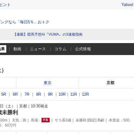
ヒント
Yahoo
ングなら「毎日5％」おトク
【連載】競馬予想AI『VUMA』の3連複指南
結果
動画
ニュース
コラム
公式情報
土）
東京
京都
5R
6R
7R
8R
9R
10R
11R
12R
25日（土）
京都
10:30発走
歳未勝利
00m
天気：
雨
馬場：
サラ系3歳
未勝利 [指定] 馬齢
本賞金：500、
不良
75、50万円