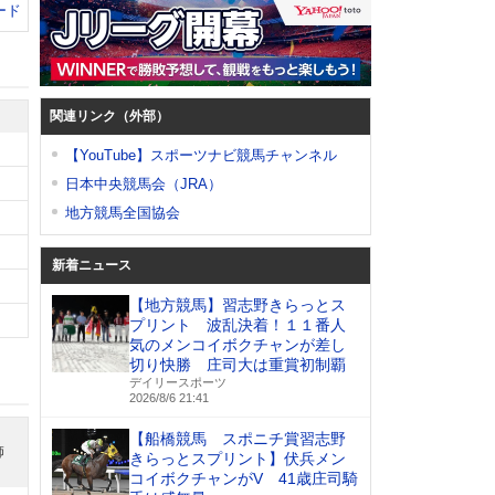
ード
関連リンク（外部）
【YouTube】スポーツナビ競馬チャンネル
日本中央競馬会（JRA）
地方競馬全国協会
新着ニュース
【地方競馬】習志野きらっとス
プリント 波乱決着！１１番人
気のメンコイボクチャンが差し
切り快勝 庄司大は重賞初制覇
デイリースポーツ
2026/8/6 21:41
【船橋競馬 スポニチ賞習志野
師
きらっとスプリント】伏兵メン
コイボクチャンがV 41歳庄司騎