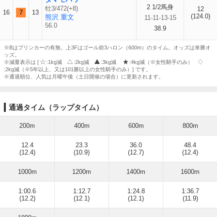
2 1/2馬身
牡3/472(+8)
12
16
7
13
(124.0)
熊沢 重文
11-11-13-15
56.0
38.9
※Bはブリンカーの有無。上3Fはゴール前3ハロン（600m）のタイム。オッズは単勝オ
ッズ。
※減量表示は [
:1kg減
:2kg減
:3kg減
:4kg減（※女性騎手のみ）
:2kg減（※5年以上、又は101勝以上の女性騎手のみ）] です。
※通過順位、人気は月曜午後（土日開催の場合）に更新されます。
通過タイム（ラップタイム）
200m
400m
600m
800m
12.4
23.3
36.0
48.4
(12.4)
(10.9)
(12.7)
(12.4)
1000m
1200m
1400m
1600m
1:00.6
1:12.7
1:24.8
1:36.7
(12.2)
(12.1)
(12.1)
(11.9)