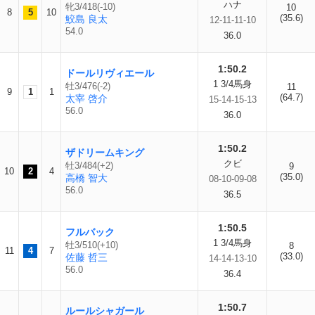
ハナ
牝3/418(-10)
10
8
5
10
(35.6)
鮫島 良太
12-11-11-10
54.0
36.0
1:50.2
ドールリヴィエール
1 3/4馬身
牡3/476(-2)
11
9
1
1
(64.7)
太宰 啓介
15-14-15-13
56.0
36.0
1:50.2
ザドリームキング
クビ
牡3/484(+2)
9
10
2
4
(35.0)
高橋 智大
08-10-09-08
56.0
36.5
1:50.5
フルバック
1 3/4馬身
牡3/510(+10)
8
11
4
7
(33.0)
佐藤 哲三
14-14-13-10
56.0
36.4
1:50.7
ルールシャガール