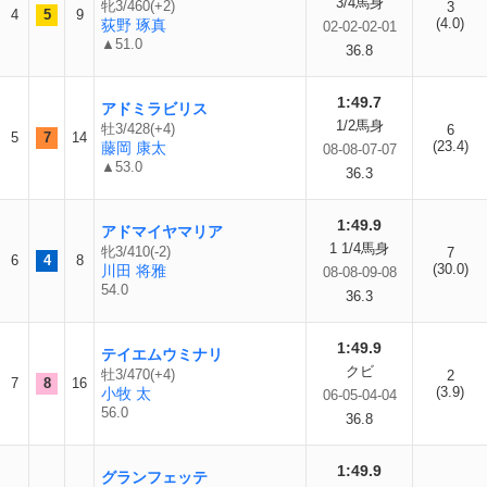
3/4馬身
牝3/460(+2)
3
4
5
9
(4.0)
荻野 琢真
02-02-02-01
▲51.0
36.8
1:49.7
アドミラビリス
1/2馬身
牡3/428(+4)
6
5
7
14
(23.4)
藤岡 康太
08-08-07-07
▲53.0
36.3
1:49.9
アドマイヤマリア
1 1/4馬身
牝3/410(-2)
7
6
4
8
(30.0)
川田 将雅
08-08-09-08
54.0
36.3
1:49.9
テイエムウミナリ
クビ
牡3/470(+4)
2
7
8
16
(3.9)
小牧 太
06-05-04-04
56.0
36.8
1:49.9
グランフェッテ