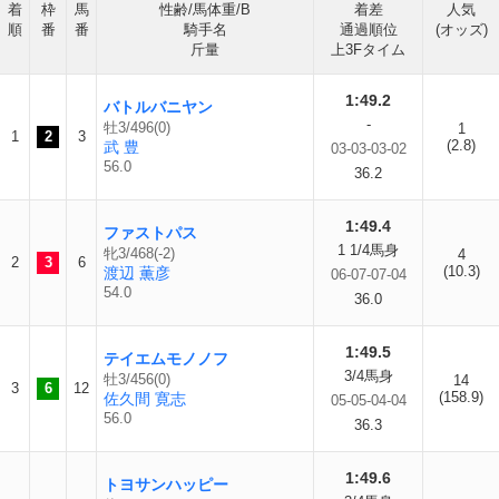
着
枠
馬
性齢/馬体重/B
着差
人気
順
番
番
騎手名
通過順位
(オッズ)
斤量
上3Fタイム
1:49.2
バトルバニヤン
-
牡3/496(0)
1
1
2
3
(2.8)
武 豊
03-03-03-02
56.0
36.2
1:49.4
ファストパス
1 1/4馬身
牝3/468(-2)
4
2
3
6
(10.3)
渡辺 薫彦
06-07-07-04
54.0
36.0
1:49.5
テイエムモノノフ
3/4馬身
牡3/456(0)
14
3
6
12
(158.9)
佐久間 寛志
05-05-04-04
56.0
36.3
1:49.6
トヨサンハッピー