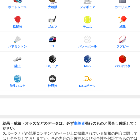
ボートレース
大相撲
フィギュア
カーリング
格闘技
ゴルフ
テニス
卓球
F1
バドミントン
バレーボール
ラグビー
NBA
陸上
Bリーグ
バスケ代表
学生バスケ
他競技
Doスポーツ
結果・成績・オッズなどのデータは、必ず
主催者
発行のものと照合し確認してく
ださい。
スポーツナビの競馬コンテンツのページ上に掲載されている情報の内容に関して
は万全を期しておりますが、その内容の正確性および安全性を保証するものでは