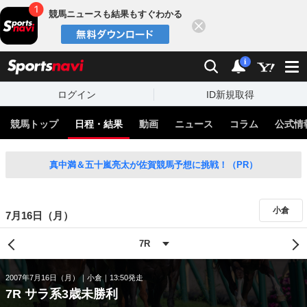
競馬ニュースも結果もすぐわかる
閉じる
スポーツナビ
検索
通知
i
ログイン
ID新規取得
競馬トップ
日程・結果
動画
ニュース
コラム
公式情
真中満＆五十嵐亮太が佐賀競馬予想に挑戦！（PR）
小倉
7月16日（月）
2007年7月16日（月）
小倉
13:50発走
7R サラ系3歳未勝利