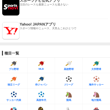
スポーツナビ公式アプリ
注目のレースも最新ニュースも逃さない
Yahoo! JAPANアプリ
スポーツ情報やニュース、天気もこれひとつで
種目一覧
MLB
プロ野球
高校野球
大学野球
独立リーグ
侍ジャパン
Jリーグ
海外サッカー
サッカー代表
高校年代
競馬
地方競馬