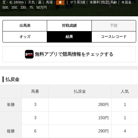
芝・右 1800m
天気：
曇
馬場：
サラ系3歳
未勝利 [指定] 馬齢
本賞金：
重
500、200、130、75、50万円
出馬表
対戦成績
予想
オッズ
結果
コースレコード
無料アプリで競馬情報をチェックする
払戻金
馬番
払戻金
人気
単勝
3
280円
1
3
150円
1
複勝
6
290円
4