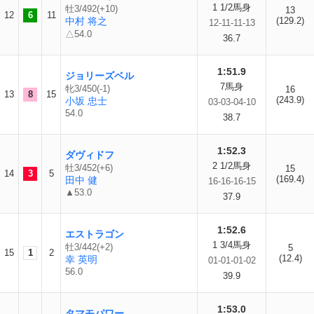
1 1/2馬身
牡3/492(+10)
13
12
6
11
中村 将之
(129.2)
12-11-11-13
△54.0
36.7
1:51.9
ジョリーズベル
7馬身
牝3/450(-1)
16
13
8
15
(243.9)
小坂 忠士
03-03-04-10
54.0
38.7
1:52.3
ダヴィドフ
2 1/2馬身
牡3/452(+6)
15
14
3
5
(169.4)
田中 健
16-16-16-15
▲53.0
37.9
1:52.6
エストラゴン
1 3/4馬身
牡3/442(+2)
5
15
1
2
(12.4)
幸 英明
01-01-01-02
56.0
39.9
1:53.0
タマモパワー