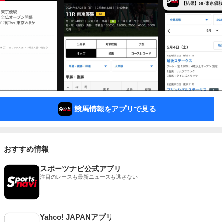
競馬情報をアプリで見る
おすすめ情報
スポーツナビ公式アプリ
注目のレースも最新ニュースも逃さない
Yahoo! JAPANアプリ