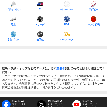
F1
バドミントン
バレーボール
ラグビー
NBA
陸上
Bリーグ
バスケ代表
学生バスケ
他競技
Doスポーツ
結果・成績・オッズなどのデータは、必ず
主催者
発行のものと照合し確認してく
ださい。
スポーツナビの競馬コンテンツのページ上に掲載されている情報の内容に関して
は万全を期しておりますが、その内容の正確性および安全性を保証するものでは
ありません。当該情報に基づいて被ったいかなる損害についても、LINEヤフー
株式会社および情報提供者は一切の責任を負いかねます。
Facebook
X(旧Twitter)
YouTube
スポーツナビ
スポーツナビ
スポーツナビ