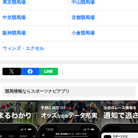
東京競馬場
中山競馬場
中京競馬場
京都競馬場
阪神競馬場
小倉競馬場
ウィンズ・エクセル
競馬情報ならスポーツナビアプリ