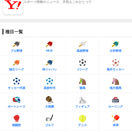
スポーツ情報やニュース、天気もこれひとつで
種目一覧
MLB
プロ野球
高校野球
大学野球
独立リーグ
侍ジャパン
Jリーグ
海外サッカー
サッカー代表
高校年代
競馬
地方競馬
ボートレース
大相撲
フィギュア
カーリング
格闘技
ゴルフ
テニス
卓球