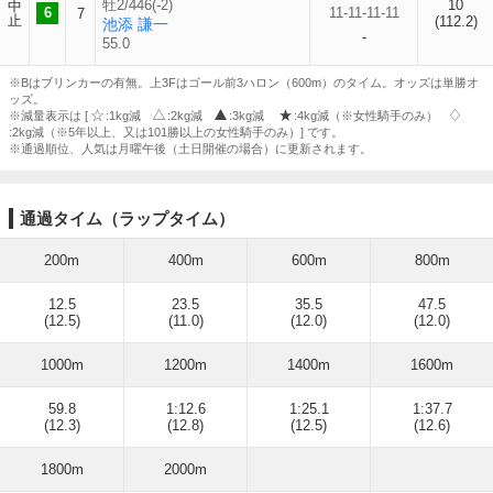
牡2/446(-2)
10
中
6
11-11-11-11
7
止
(112.2)
池添 謙一
-
55.0
※Bはブリンカーの有無。上3Fはゴール前3ハロン（600m）のタイム。オッズは単勝オ
ッズ。
※減量表示は [
:1kg減
:2kg減
:3kg減
:4kg減（※女性騎手のみ）
:2kg減（※5年以上、又は101勝以上の女性騎手のみ）] です。
※通過順位、人気は月曜午後（土日開催の場合）に更新されます。
通過タイム（ラップタイム）
200m
400m
600m
800m
12.5
23.5
35.5
47.5
(12.5)
(11.0)
(12.0)
(12.0)
1000m
1200m
1400m
1600m
59.8
1:12.6
1:25.1
1:37.7
(12.3)
(12.8)
(12.5)
(12.6)
1800m
2000m