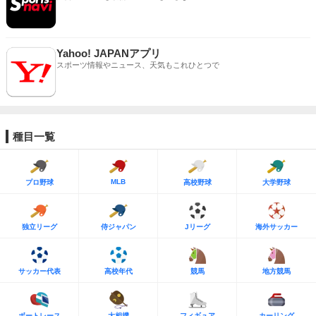
Yahoo! JAPANアプリ
スポーツ情報やニュース、天気もこれひとつで
種目一覧
MLB
プロ野球
高校野球
大学野球
独立リーグ
侍ジャパン
Jリーグ
海外サッカー
サッカー代表
高校年代
競馬
地方競馬
ボートレース
大相撲
フィギュア
カーリング