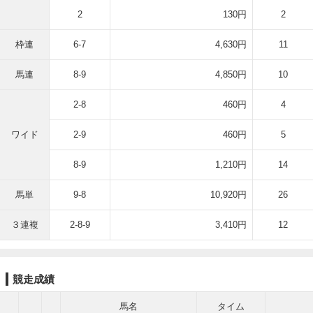
2
130円
2
枠連
6-7
4,630円
11
馬連
8-9
4,850円
10
2-8
460円
4
ワイド
2-9
460円
5
8-9
1,210円
14
馬単
9-8
10,920円
26
３連複
2-8-9
3,410円
12
競走成績
馬名
タイム