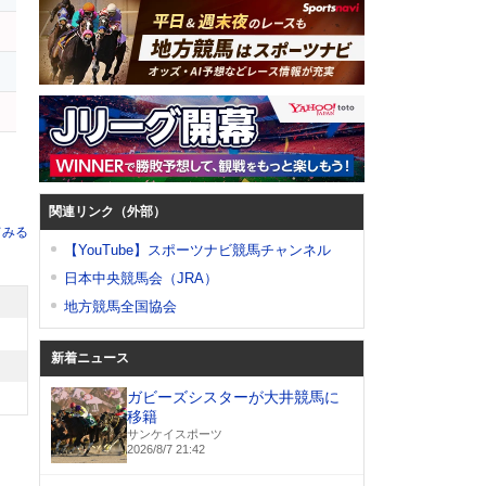
ー
ー
関連リンク（外部）
てみる
【YouTube】スポーツナビ競馬チャンネル
日本中央競馬会（JRA）
地方競馬全国協会
新着ニュース
ガビーズシスターが大井競馬に
移籍
サンケイスポーツ
2026/8/7 21:42