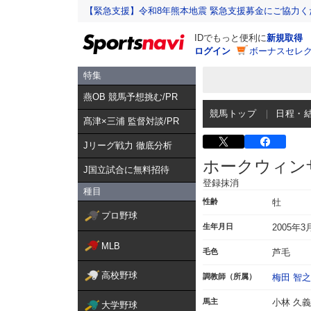
【緊急支援】令和8年熊本地震 緊急支援募金にご協力く
IDでもっと便利に
新規取得
ログイン
ボーナスセレク
特集
燕OB 競馬予想挑む/PR
競馬トップ
日程・
髙津×三浦 監督対談/PR
Jリーグ戦力 徹底分析
ホークウィン
J国立試合に無料招待
登録抹消
種目
性齢
牡
プロ野球
生年月日
2005年3
MLB
毛色
芦毛
高校野球
調教師（所属）
梅田 智之
馬主
小林 久義
大学野球