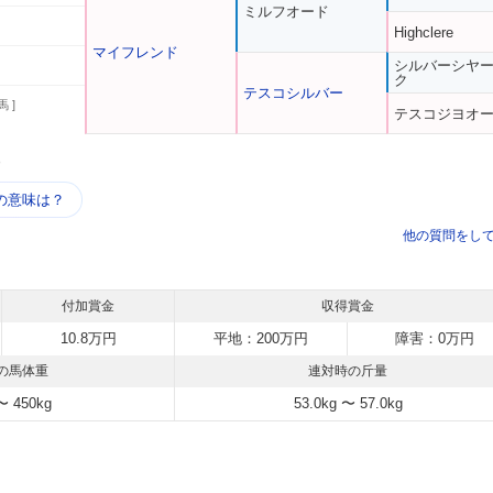
ミルフオード
Highclere
マイフレンド
シルバーシヤ
ク
テスコシルバー
馬 ]
テスコジヨオ
う
の意味は？
他の質問をし
付加賞金
収得賞金
10.8万円
平地：200万円
障害：0万円
の馬体重
連対時の斤量
〜 450kg
53.0kg 〜 57.0kg