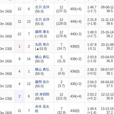
古川 吉洋
12
1:48.7
08-08-11
12
6
450(+6)
(137.5)
(+2.7)
38.5
0m 16頭
(56.0)
古川 吉洋
12
2:31.9
11-11-13
11
13
444(+4)
(128.0)
(+1.8)
38.6
0m 16頭
(55.0)
藤岡 康太
12
1:48.0
15-16-14
12
7
440(+2)
(176.8)
(+2.7)
39.2
0m 16頭
(☆55.0)
丸田 恭介
7
1:47.8
10-11-08
1
2
438(0)
(14.7)
(-0.1)
39.2
0m 13頭
(▲53.0)
横山 典弘
5
2:03.8
03-04-03
9
14
438(+2)
(11.3)
(+1.0)
36.8
0m 16頭
(56.0)
横山 典弘
2
2:08.3
09-07-07
4
1
436(0)
(4.6)
(+0.5)
39.1
0m 16頭
(56.0)
藤岡 佑介
2
2:04.0
04-04-02
4
12
436(+2)
(3.7)
(+0.6)
37.5
0m 12頭
(56.0)
武 幸四郎
12
2:03.2
12-12-12
2
6
434(+4)
(121.0)
(+0.1)
35.9
0m 13頭
(56.0)
赤木 高太
7
1:49.6
13-13-15
11
7
430(0)
郎
(32.9)
(+1.4)
37.2
0m 16頭