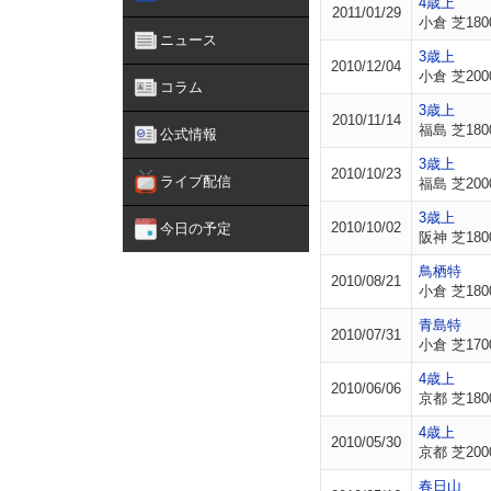
4歳上
2011/01/29
小倉 芝180
ニュース
3歳上
2010/12/04
小倉 芝200
コラム
3歳上
2010/11/14
福島 芝180
公式情報
3歳上
2010/10/23
ライブ配信
福島 芝200
3歳上
2010/10/02
今日の予定
阪神 芝180
鳥栖特
2010/08/21
小倉 芝180
青島特
2010/07/31
小倉 芝170
4歳上
2010/06/06
京都 芝180
4歳上
2010/05/30
京都 芝200
春日山