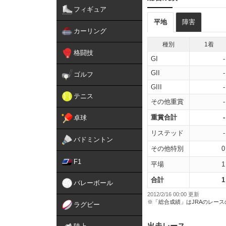
フィギュア
平地
障害
カーリング
種別
1着
格闘技
GI
-
GII
-
ゴルフ
GIII
-
テニス
その他重賞
-
重賞合計
-
卓球
リステッド
-
バドミントン
その他特別
0
F1
平場
1
合計
1
バレーボール
2012/2/16 00:00 更新
※「総合成績」はJRAのレー
ラグビー
出走レース