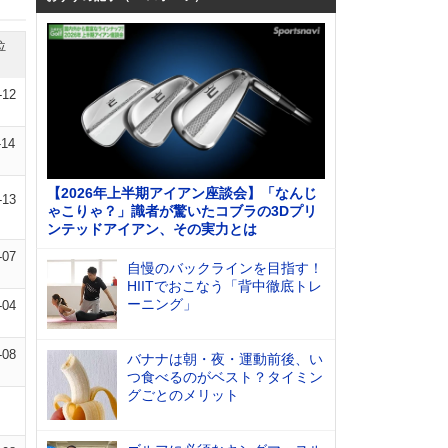
位
-12
-14
【2026年上半期アイアン座談会】「なんじ
-13
ゃこりゃ？」識者が驚いたコブラの3Dプリ
ンテッドアイアン、その実力とは
-07
自慢のバックラインを目指す！
HIITでおこなう「背中徹底トレ
ーニング」
-04
-08
バナナは朝・夜・運動前後、い
つ食べるのがベスト？タイミン
グごとのメリット