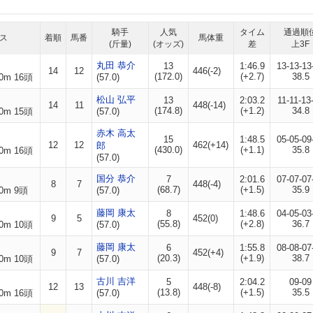
騎手
人気
タイム
通過順
ス
着順
馬番
馬体重
(斤量)
(オッズ)
差
上3F
丸田 恭介
13
1:46.9
13-13-13
14
12
446(-2)
(172.0)
(+2.7)
38.5
0m 16頭
(57.0)
松山 弘平
13
2:03.2
11-11-13
14
11
448(-14)
(174.8)
(+1.2)
34.8
0m 15頭
(57.0)
赤木 高太
15
1:48.5
05-05-09
12
12
462(+14)
郎
(430.0)
(+1.1)
35.8
0m 16頭
(57.0)
国分 恭介
7
2:01.6
07-07-07
8
7
448(-4)
(68.7)
(+1.5)
35.9
0m 9頭
(57.0)
藤岡 康太
8
1:48.6
04-05-03
9
5
452(0)
(55.8)
(+2.8)
36.7
0m 10頭
(57.0)
藤岡 康太
6
1:55.8
08-08-07
9
7
452(+4)
(20.3)
(+1.9)
38.7
0m 10頭
(57.0)
古川 吉洋
5
2:04.2
09-09
12
13
448(-8)
(13.8)
(+1.5)
35.5
0m 16頭
(57.0)