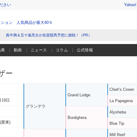
ださい
Yahoo
ション 人気商品が最大40％
真中満＆五十嵐亮太が佐賀競馬予想に挑戦！（PR）
結果
動画
ニュース
コラム
公式情報
ザー
Chief’s Crown
Grand Lodge
月19日
La Papagena
グランデラ
Alysheba
Bordighera
(栗東)
Blue Tip
Mill Reef