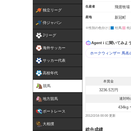
生産者
飛渡牧場
独立リーグ
産地
新冠町
侍ジャパン
※性別の色分け [
:牡馬
:牝
Jリーグ
Agent i に聞いてみよ
海外サッカー
ホークウィンザー 馬名
サッカー代表
高校年代
本賞金
競馬
3236.5万円
地方競馬
連対時
434kg 
ボートレース
2012/2/16 00:00
大相撲
総合成績