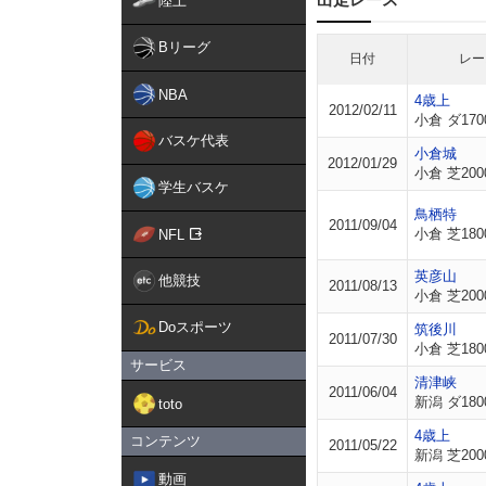
陸上
Bリーグ
日付
レー
NBA
4歳上
2012/02/11
小倉 ダ170
バスケ代表
小倉城
2012/01/29
小倉 芝200
学生バスケ
鳥栖特
2011/09/04
小倉 芝180
NFL
英彦山
他競技
2011/08/13
小倉 芝200
Doスポーツ
筑後川
2011/07/30
小倉 芝180
サービス
清津峡
2011/06/04
新潟 ダ180
toto
4歳上
コンテンツ
2011/05/22
新潟 芝200
動画