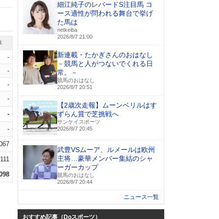
細江純子のレパードS注目馬 コ
ース適性が問われる舞台で挙げ
た馬は
netkeiba
2026/8/7 21:00
率
新連載・たかぎさんのおはなし
-
－競馬と人がつないでくれる日
-
常。－
競馬のおはなし
-
2026/8/7 20:51
-
【2歳次走報】ムーンベリルはす
-
ずらん賞で芝挑戦へ
サンケイスポーツ
-
2026/8/7 20:45
.067
武豊VSムーア、ルメールは欧州
主将…豪華メンバー集結のシャ
.111
ーガーカップ
.098
競馬のおはなし
2026/8/7 20:44
ニュース一覧
おすすめ記事（Doスポーツ）