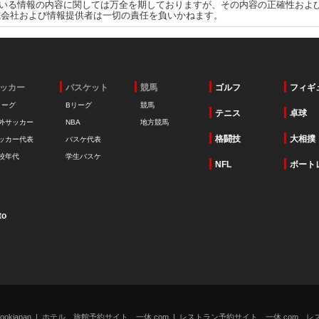
いる情報の内容に関しては万全を期しておりますが、その内容の正確性およ
式会社および情報提供者は一切の責任を負いかねます。
ッカー
バスケット
競馬
ゴルフ
フィギ
リーグ
Bリーグ
競馬
テニス
卓球
外サッカー
NBA
地方競馬
格闘技
大相撲
ッカー代表
バスケ代表
校年代
学生バスケ
NFL
ボート
to
kjapan
ホテル、旅館予約サイト 一休.com
レストラン予約サイト 一休.com レ