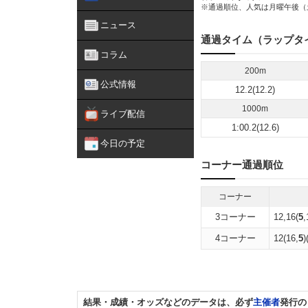
※通過順位、人気は月曜午後（
ニュース
通過タイム（ラップタ
コラム
200m
公式情報
12.2(12.2)
1000m
ライブ配信
1:00.2(12.6)
今日の予定
コーナー通過順位
コーナー
3コーナー
12,16(
5
,
4コーナー
12(16,
5
)
結果・成績・オッズなどのデータは、必ず
主催者
発行の