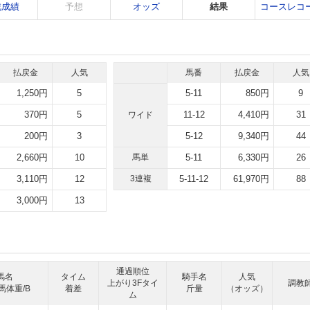
戦成績
予想
オッズ
結果
コースレコ
払戻金
人気
馬番
払戻金
人気
1,250円
5
5-11
850円
9
370円
5
11-12
4,410円
31
ワイド
200円
3
5-12
9,340円
44
2,660円
10
馬単
5-11
6,330円
26
3,110円
12
3連複
5-11-12
61,970円
88
3,000円
13
通過順位
馬名
タイム
騎手名
人気
上がり3Fタイ
調教
馬体重/B
着差
斤量
（オッズ）
ム