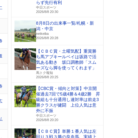
らず先行有利
二
中日スポーツ
2026/8/8 20:30
8月8日の出来事一覧/札幌・新
潟・中京
netkeiba
2026/8/8 20:28
春
【ＣＢＣ賞・土曜気配】重賞勝
道
ち馬アブキールベイは坂路で活
気ある動き 坂口調教師「スム
ーズなら脚を使ってくれます」
馬トク報知
2026/8/8 20:25
春
【CBC賞・傾向と対策】中京開
催過去7回で5歳4勝＆4歳2勝 昇
級組も十分通用し連対率は前走3
広
勝クラスが健闘 上位人気は意
外に不振
中日スポーツ
弘
2026/8/8 20:20
【ＣＢＣ賞】単勝１番人気は左
回り３戦３勝の良血馬 実績上