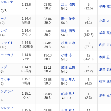
ャンルミナ
江田 照男
1:13.6
03-02
5
平井 雄
-
38.2
(12.5)
54.0
-2)/B
アーナ
1:14.4
田中 勝春
03-04
2
小島 太
5馬身
39.0
(4.1)
+2)
54.0
リンダ
1:14.4
津村 明秀
01-01
10
成島 英
アタマ
39.2
(142.3)
+4)
54.0
ーファイト
1:14.8
松岡 正海
06-04
8
和田 正
2 1/2馬身
39.3
(27.1)
+16)
54.0
ボーアカリ
1:14.8
小林 淳一
13-13
12
本間 忍
ハナ
38.1
(262.0)
54.0
ホップ
1:14.9
勝浦 正樹
12-11
4
成島 英
1/2馬身
38.9
(12.2)
-6)
54.0
ンウッキー
1:15.1
吉田 隼人
08-08
3
根本 康
1馬身
39.3
(4.2)
-2)
54.0
ィングライ
1:15.1
的場 勇人
08-08
1
尾形 充
クビ
39.3
(2.3)
▲51.0
0)
メンレディ
1:15.6
千葉 直人
08-08
14