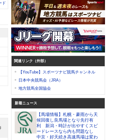
ード
関連リンク（外部）
【YouTube】スポーツナビ競馬チャンネル
日本中央競馬会（JRA）
地方競馬全国協会
新着ニュース
【馬場情報】札幌・豪雨から天
候回復し良馬場となり先行有
利 新潟・時計が出やすくスピ
師
ードレースなら内も問題なし
中京・好天続き高速馬場は変わ