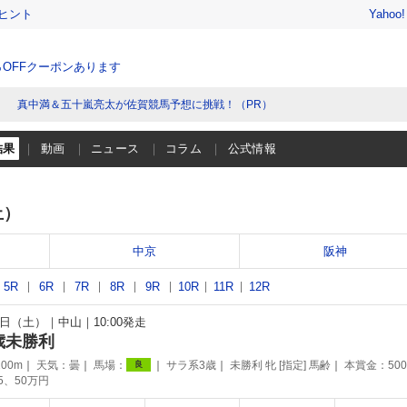
ヒント
Yahoo
％OFFクーポンあります
真中満＆五十嵐亮太が佐賀競馬予想に挑戦！（PR）
結果
動画
ニュース
コラム
公式情報
土）
中京
阪神
5R
6R
7R
8R
9R
10R
11R
12R
17日（土）
中山
10:00発走
歳未勝利
00m
天気：
曇
馬場：
サラ系3歳
未勝利 牝 [指定] 馬齢
本賞金：50
良
75、50万円