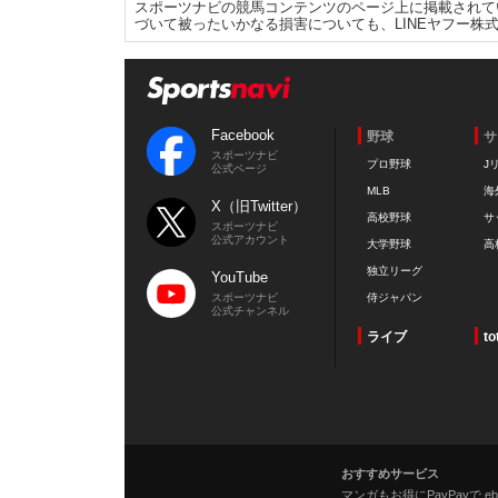
スポーツナビの競馬コンテンツのページ上に掲載されて
づいて被ったいかなる損害についても、LINEヤフー株
Facebook
野球
サ
スポーツナビ
プロ野球
J
公式ページ
MLB
海
X（旧Twitter）
高校野球
サ
スポーツナビ
公式アカウント
大学野球
高
独立リーグ
YouTube
スポーツナビ
侍ジャパン
公式チャンネル
ライブ
to
おすすめサービス
マンガもお得にPayPayで eboo