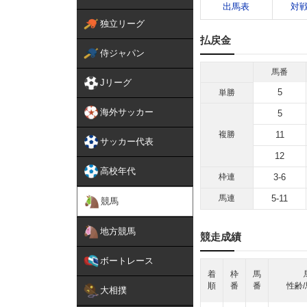
出馬表
対
独立リーグ
払戻金
侍ジャパン
馬番
Jリーグ
5
単勝
海外サッカー
5
複勝
11
サッカー代表
12
高校年代
枠連
3-6
馬連
5-11
競馬
地方競馬
競走成績
ボートレース
着
枠
馬
順
番
番
性齢/
大相撲