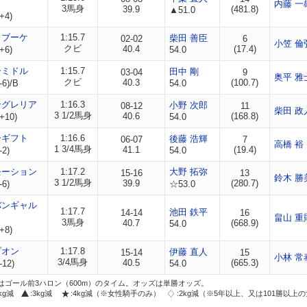
内藤 一
3馬身
39.9
(481.8)
▲51.0
+4)
ウブーケ
1:15.7
柴田 善臣
02-02
6
小笠 倫
クビ
40.4
(17.4)
+6)
54.0
ーミドル
1:15.7
田中 剛
03-04
9
奥平 雅
クビ
40.3
(100.7)
-6)/B
54.0
ングレリア
1:16.3
小野 次郎
08-12
11
柴田 政
3 1/2馬身
40.6
(168.8)
+10)
54.0
ーギフト
1:16.6
後藤 浩輝
06-07
7
高橋 裕
1 3/4馬身
41.1
(19.4)
-2)
54.0
モーション
1:17.2
大野 拓弥
15-16
13
鈴木 勝
3 1/2馬身
39.9
(280.7)
-6)
☆53.0
バンギャル
1:17.7
池田 鉄平
14-14
16
畠山 重
3馬身
40.7
(668.9)
54.0
+8)
プオン
1:17.8
伊藤 直人
15-14
15
小林 常
3/4馬身
40.5
(665.3)
-12)
54.0
はゴール前3ハロン（600m）のタイム。オッズは単勝オッズ。
2kg減
:3kg減
:4kg減（※女性騎手のみ）
:2kg減（※5年以上、又は101勝以上