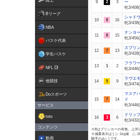
陸上
9
2
3
ー
牝3/408(
Bリーグ
シャド
10
8
16
牝3/438(
NBA
ナンヨ
11
8
15
牝3/456(
バスケ代表
スプリ
12
7
13
牝3/428(
学生バスケ
フラワ
13
1
2
NFL
牝3/446(
ラヴエ
他競技
14
5
9
牝3/474(
マスア
Doスポーツ
15
7
14
ド
牝3/446(
サービス
ドリッ
toto
16
3
6
牝3/432(
コンテンツ
※Bはブリンカーの有無。上3F
※減量表示は [
:1kg減
:
動画
騎手のみ）] です。