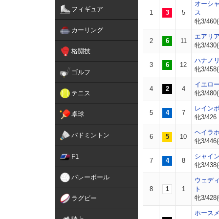
オーシ
フィギュア
1
3
5
ス
牝3/460(
カーリング
エアリ
2
6
11
牝3/430(
格闘技
ハナノ
3
6
12
牝3/458(
ゴルフ
イエロ
4
2
4
テニス
牝3/480(
レイン
5
4
7
卓球
牝3/426
ヘイラ
バドミントン
6
5
10
牝3/446(
シャイ
F1
7
4
8
牝3/438(
バレーボール
ウェデ
8
1
1
ト
牝3/428(
ラグビー
ホース