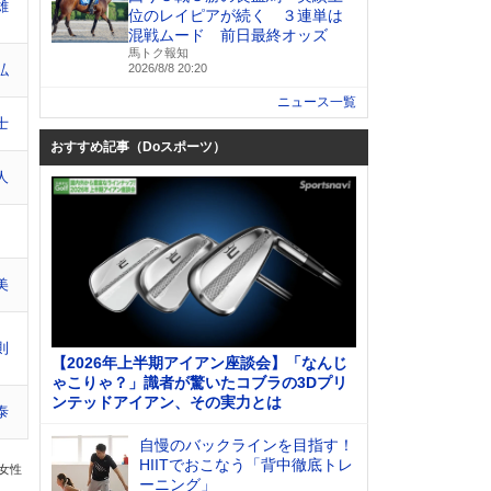
雄
位のレイピアが続く ３連単は
混戦ムード 前日最終オッズ
馬トク報知
弘
2026/8/8 20:20
ニュース一覧
士
おすすめ記事（Doスポーツ）
人
美
則
【2026年上半期アイアン座談会】「なんじ
ゃこりゃ？」識者が驚いたコブラの3Dプリ
ンテッドアイアン、その実力とは
泰
自慢のバックラインを目指す！
HIITでおこなう「背中徹底トレ
の女性
ーニング」