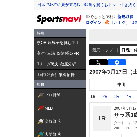
日本で45℃の夏が来る!? 猛暑を賢くおトクに生き抜く
IDでもっと便利に
新規取得
ログイン
［おトク］10
特集
燕OB 競馬予想挑む/PR
競馬トップ
日程・
髙津×三浦 監督対談/PR
Jリーグ戦力 徹底分析
2007年3月17日（
J国立試合に無料招待
種目
中山
プロ野球
1R
2R
3R
4R
MLB
2007年3月
サラ系3
1R
高校野球
ダート・右 12
200、130、
大学野球