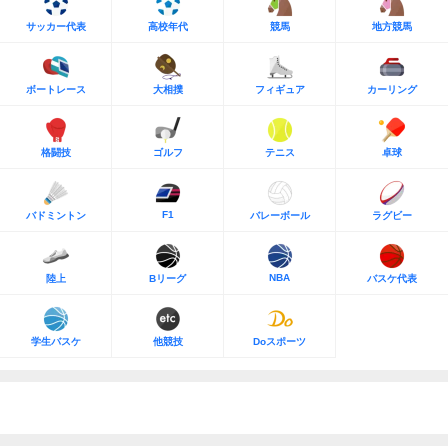
サッカー代表
高校年代
競馬
地方競馬
ボートレース
大相撲
フィギュア
カーリング
格闘技
ゴルフ
テニス
卓球
F1
バドミントン
バレーボール
ラグビー
NBA
陸上
Bリーグ
バスケ代表
学生バスケ
他競技
Doスポーツ