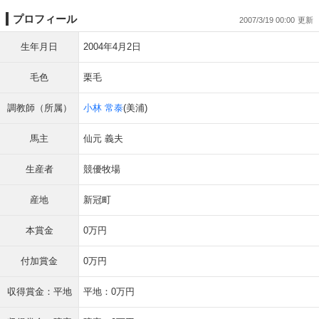
プロフィール
2007/3/19 00:00
生年月日
2004年4月2日
毛色
栗毛
調教師（所属）
小林 常泰
(美浦)
馬主
仙元 義夫
生産者
競優牧場
産地
新冠町
本賞金
0万円
付加賞金
0万円
収得賞金：平地
平地：0万円