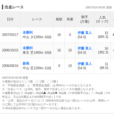
出走レース
2007/3/19 00:00
騎手
人気
日付
レース
着順
馬番
(オッズ)
(斤量)
未勝利
伊藤 直人
15
2007/03/17
16
6
4
(665.3)
中山 ダ1200m 16頭
(54.0)
未勝利
伊藤 直人
16
2006/10/15
16
10
(382.3)
東京 芝1400m 16頭
(54.0)
新馬
伊藤 直人
11
2006/09/16
9
10
(96.0)
中山 芝1200m 11頭
(54.0)
2007/3/19 00:00 更新
※着順の色分け [
:1着
:2着
:3着 ]
※「平地競走成績」と「障害競走成績」はJRAのレースのみとなります。
※「出走レース」はJRA、地方、海外で出走したレースの成績となります。
※減量表示は[
:1kg減
:2kg減
:3kg減
:4kg減（※女性騎手のみ）
:2kg減（※5
年以上、又は101勝以上の女性騎手のみ）] です。
※「上3F」表記のデータについて 1993年4月以前では一部のレースが上4F、障害レー
スに関しては平均Fで計測されたデータです。
※JRA主催以外のレースでは一部データがない場合があります。