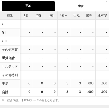
平地
障害
種別
1着
2着
3着
4着～
出走
勝率
連対率
-
-
-
-
-
-
-
GI
-
-
-
-
-
-
-
GII
-
-
-
-
-
-
-
GIII
-
-
-
-
-
-
-
その他重賞
-
-
-
-
-
-
-
重賞合計
-
-
-
-
-
-
-
リステッド
-
-
-
-
-
-
-
その他特別
0
0
0
3
3
.000
.000
平場
0
0
0
3
3
.000
.000
合計
※「総合成績」はJRAのレースのみとなります。