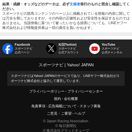
結果・成績・オッズなどのデータは、必ず
主催者
発行のものと照合し確認してく
ださい。
スポーツナビの競馬コンテンツのページ上に掲載されている情報の内容に関して
は万全を期しておりますが、その内容の正確性および安全性を保証するものでは
ありません。当該情報に基づいて被ったいかなる損害についても、LINEヤフー
株式会社および情報提供者は一切の責任を負いかねます。
Facebook
X(旧Twitter)
YouTube
スポーツナビ
スポーツナビ
スポーツナビ
公式ページ
公式アカウント
公式チャンネル
スポーツナビ
Yahoo! JAPAN
スポーツナビはYahoo! JAPANのサービスであり、LINEヤフー株式会社がス
ポーツナビ株式会社と協力して運営しています。
プライバシーポリシー
プライバシーセンター
規約
会社概要
免責事項
広告掲載について
スタッフ募集
ご意見・ご要望
ヘルプ
© Japan Racing Association.
© 毎日新聞社
© 株式会社グラッドキューブ