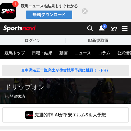
競馬ニュースも結果もすぐわかる
閉じる
スポーツナビ
検索
通知
i
ログイン
ID新規取得
競馬トップ
日程・結果
動画
ニュース
コラム
公式情
真中満＆五十嵐亮太が佐賀競馬予想に挑戦！（PR）
ドリップオン
牝 登録抹消
先週的中! AIが平安エルムSを大予想