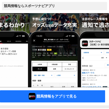
競馬情報ならスポーツナビアプリ
競馬情報をアプリで見る