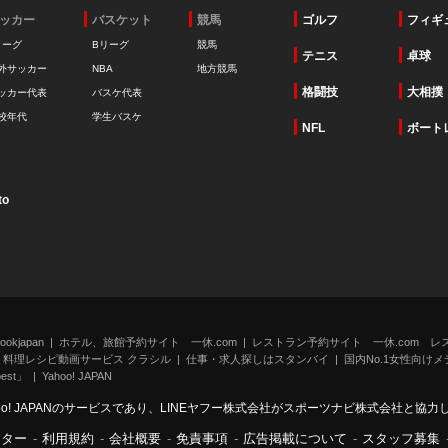
ッカー
バスケット
競馬
ゴルフ
フィギ
リーグ
Bリーグ
競馬
テニス
卓球
外サッカー
NBA
地方競馬
格闘技
大相撲
ッカー代表
バスケ代表
校年代
学生バスケ
NFL
ボート
to
kjapan
ホテル、旅館予約サイト 一休.com
レストラン予約サイト 一休.com レ
料理レシピ動画サービス クラシル
仕事・求人探しはスタンバイ
国内No.1女性向けメデ
st」
Yahoo! JAPAN
oo! JAPANのサービスであり、LINEヤフー株式会社がスポーツナビ株式会社と協
ンター
-
利用規約
-
会社概要
-
免責事項
-
広告掲載について
-
スタッフ募集