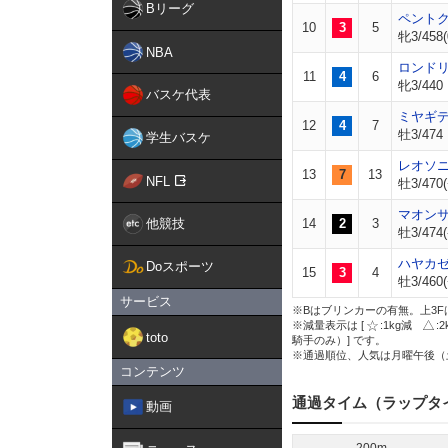
Bリーグ
ペント
10
3
5
牝3/458(
NBA
ロンド
11
4
6
牝3/440
バスケ代表
ミヤギ
12
4
7
牡3/474
学生バスケ
レオソ
13
7
13
NFL
牡3/470(
マオン
他競技
14
2
3
牡3/474(
ハヤカ
Doスポーツ
15
3
4
牡3/460(
サービス
※Bはブリンカーの有無。上3F
※減量表示は [
:1kg減
:
toto
騎手のみ）] です。
※通過順位、人気は月曜午後（
コンテンツ
通過タイム（ラップタ
動画