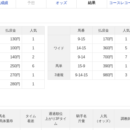
戦成績
予想
オッズ
結果
コースレコ
払戻金
人気
馬番
払戻金
人気
130円
1
9-15
170円
1
100円
1
14-15
360円
5
ワイド
140円
2
9-14
700円
7
250円
6
馬単
15-9
390円
1
270円
1
3連複
9-14-15
980円
3
280円
1
通過順位
馬名
タイム
騎手名
人気
上がり3Fタイ
調教
馬体重/B
着差
斤量
（オッズ）
ム