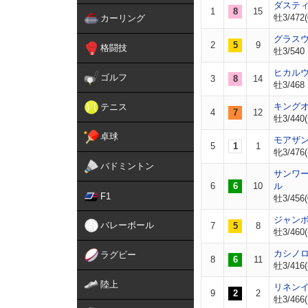
ダステ
1
8
15
牡3/472(
カーリング
グラス
2
5
9
格闘技
牡3/540
ヒカル
ゴルフ
3
8
14
牡3/468
キング
テニス
4
7
12
牡3/440(
卓球
モアザ
5
1
1
牝3/476(
バドミントン
サンワ
6
6
10
ル
F1
牡3/456(
ジャン
バレーボール
7
5
8
牡3/460(
カシノ
ラグビー
8
6
11
牡3/416(
陸上
リネン
9
2
2
牡3/466(