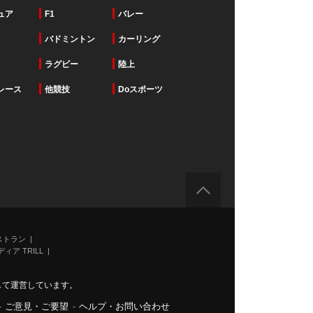
ュア
F1
バレー
バドミントン
カーリング
ラグビー
陸上
レース
他競技
Doスポーツ
ストラン
ィア TRILL
力して運営しています。
-
ご意見・ご要望
-
ヘルプ・お問い合わせ