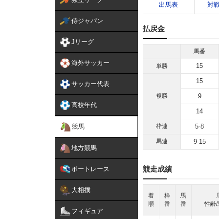
出馬表
対
侍ジャパン
払戻金
Jリーグ
馬番
海外サッカー
15
単勝
15
サッカー代表
複勝
9
高校年代
14
競馬
枠連
5-8
馬連
9-15
地方競馬
競走成績
ボートレース
大相撲
着
枠
馬
順
番
番
性齢/
フィギュア