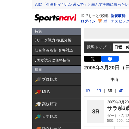
AIに「仕事用イヤホン選んで」と頼んで実際に買った
IDでもっと便利に
新規取得
ログイン
ボーナスセレク
特集
Jリーグ戦力 徹底分析
競馬トップ
日程・
仙台育英監督 名将対談
J国立試合に無料招待
2005年3月20日（
種目
プロ野球
中山
1R
2R
3R
4R
MLB
2005年3月
高校野球
サラ系3
3R
ダート・右 12
大学野球
500、200、
独立リーグ