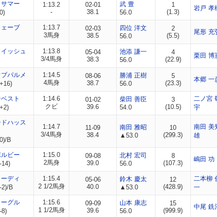
ィサマー
武 豊
1:13.2
02-01
1
岩戸 孝
-
38.1
(1.3)
0)
56.0
ウェーブ
1:13.7
四位 洋文
02-03
2
尾形 充
3馬身
38.5
(5.5)
56.0
ウイッシュ
1:13.8
池添 謙一
05-04
4
栗田 博
3/4馬身
38.3
(22.9)
56.0
オブパルメ
1:14.5
勝浦 正樹
08-06
5
本郷 一
4馬身
38.7
(23.3)
+16)
56.0
ンベスト
1:14.6
二ノ宮 
柴田 善臣
01-02
3
クビ
39.6
(10.5)
+2)
54.0
宇
ードハッス
1:14.7
南田 美
南田 雅昭
11-09
10
3/4馬身
38.4
(299.3)
▲53.0
雄
0)/B
ボルビー
1:15.0
北村 宏司
09-08
8
嶋田 功
2馬身
39.0
(107.3)
-14)
56.0
ローディ
1:15.4
二本柳 
鈴木 慶太
05-06
12
2 1/2馬身
40.0
(428.9)
-2)/B
▲53.0
一
イーグル
1:15.6
山本 康志
09-09
15
中尾 銑
1 1/2馬身
39.6
(999.9)
-8)
56.0