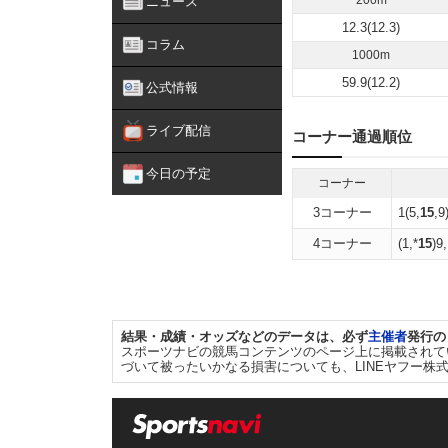
200m
ニュース
12.3(12.3)
コラム
1000m
59.9(12.2)
公式情報
ライブ配信
コーナー通過順位
今日の予定
コーナー
3コーナー
1(5,
15
,9
4コーナー
(1,*
15
)9
結果・成績・オッズなどのデータは、必ず
主催者
発行の
スポーツナビの競馬コンテンツのページ上に掲載されて
づいて被ったいかなる損害についても、LINEヤフー株