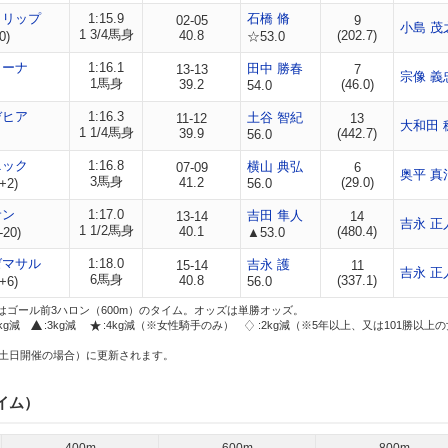
クリップ
1:15.9
石橋 脩
02-05
9
小島 茂
1 3/4馬身
40.8
(202.7)
0)
☆53.0
リーナ
1:16.1
田中 勝春
13-13
7
宗像 義
1馬身
39.2
(46.0)
54.0
デヒア
1:16.3
土谷 智紀
11-12
13
大和田 
1 1/4馬身
39.9
(442.7)
56.0
ニック
1:16.8
横山 典弘
07-09
6
奥平 真
3馬身
41.2
(29.0)
+2)
56.0
サン
1:17.0
吉田 隼人
13-14
14
吉永 正
1 1/2馬身
40.1
(480.4)
-20)
▲53.0
ゼマサル
1:18.0
吉永 護
15-14
11
吉永 正
6馬身
40.8
(337.1)
+6)
56.0
はゴール前3ハロン（600m）のタイム。オッズは単勝オッズ。
2kg減
:3kg減
:4kg減（※女性騎手のみ）
:2kg減（※5年以上、又は101勝以上
土日開催の場合）に更新されます。
イム）