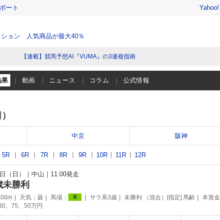
レポート
Yahoo
ション 人気商品が最大40％
【連載】競馬予想AI『VUMA』の3連複指南
結果
動画
ニュース
コラム
公式情報
日）
中京
阪神
5R
6R
7R
8R
9R
10R
11R
12R
20日（日）
中山
11:00発走
歳未勝利
00m
天気：
曇
馬場：
サラ系3歳
未勝利 （混合）[指定] 馬齢
本賞金
良
130、75、50万円