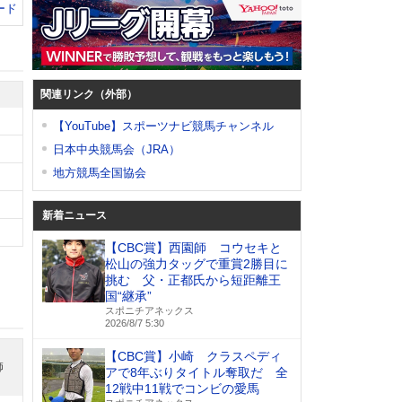
ード
関連リンク（外部）
【YouTube】スポーツナビ競馬チャンネル
日本中央競馬会（JRA）
地方競馬全国協会
新着ニュース
【CBC賞】西園師 コウセキと
松山の強力タッグで重賞2勝目に
挑む 父・正都氏から短距離王
国“継承”
スポニチアネックス
2026/8/7 5:30
【CBC賞】小崎 クラスペディ
師
アで8年ぶりタイトル奪取だ 全
12戦中11戦でコンビの愛馬