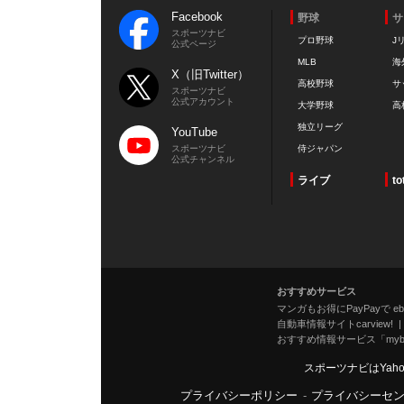
Facebook
野球
サ
スポーツナビ
プロ野球
J
公式ページ
MLB
海
X（旧Twitter）
高校野球
サ
スポーツナビ
公式アカウント
大学野球
高
独立リーグ
YouTube
スポーツナビ
侍ジャパン
公式チャンネル
ライブ
to
おすすめサービス
マンガもお得にPayPayで eboo
自動車情報サイトcarview!
おすすめ情報サービス「mybe
スポーツナビはYah
プライバシーポリシー
-
プライバシーセ