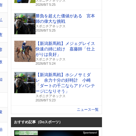
スポニチアネックス
樹
2026/8/7 5:25
勝負を超えた価値がある 宮本
弘
師の偉大な挑戦
スポニチアネックス
2026/8/7 5:25
憲
【新潟新馬戦】メジェグレイス
快速の姉に続け 嘉藤師「仕上
彦
がりは良好」
スポニチアネックス
敬
2026/8/7 5:24
【新潟新馬戦】ホシノサミダ
知
レ 余力十分の好時計 小崎
「ダートの千二ならアドバンテ
ージになりそう」
スポニチアネックス
2026/8/7 5:23
ニュース一覧
俊
おすすめ記事（Doスポーツ）
治