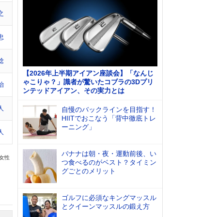
之
忠
稔
【2026年上半期アイアン座談会】「なんじ
ゃこりゃ？」識者が驚いたコブラの3Dプリ
治
ンテッドアイアン、その実力とは
人
自慢のバックラインを目指す！
HIITでおこなう「背中徹底トレ
ーニング」
人
バナナは朝・夜・運動前後、い
の女性
つ食べるのがベスト？タイミン
グごとのメリット
ゴルフに必須なキングマッスル
とクイーンマッスルの鍛え方