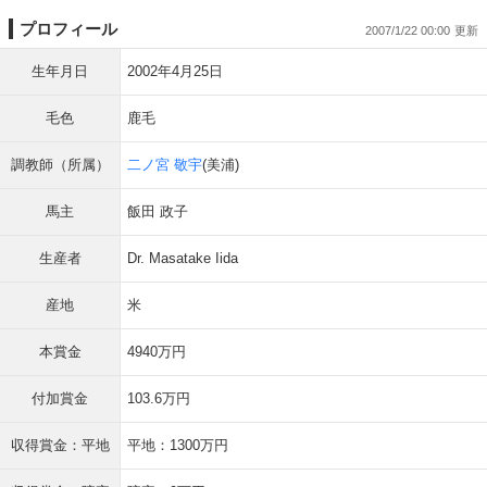
プロフィール
2007/1/22 00:00
生年月日
2002年4月25日
毛色
鹿毛
調教師（所属）
二ノ宮 敬宇
(美浦)
馬主
飯田 政子
生産者
Dr. Masatake Iida
産地
米
本賞金
4940万円
付加賞金
103.6万円
収得賞金：平地
平地：1300万円