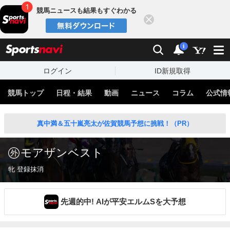
競馬ニュースも結果もすぐわかる
閉じる
スポーツナビ
検索
通知
i
ログイン
ID新規取得
競馬トップ
日程・結果
動画
ニュース
コラム
公式情
真中満＆五十嵐亮太が佐賀競馬予想に挑戦！（PR）
モアザンベスト
牝 登録抹消
先週的中! AIが平安エルムSを大予想