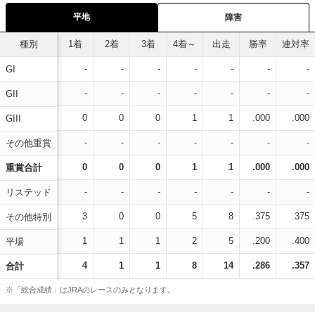
平地
障害
種別
1着
2着
3着
4着～
出走
勝率
連対率
-
-
-
-
-
-
-
GI
-
-
-
-
-
-
-
GII
0
0
0
1
1
.000
.000
GIII
-
-
-
-
-
-
-
その他重賞
0
0
0
1
1
.000
.000
重賞合計
-
-
-
-
-
-
-
リステッド
3
0
0
5
8
.375
.375
その他特別
1
1
1
2
5
.200
.400
平場
4
1
1
8
14
.286
.357
合計
※「総合成績」はJRAのレースのみとなります。