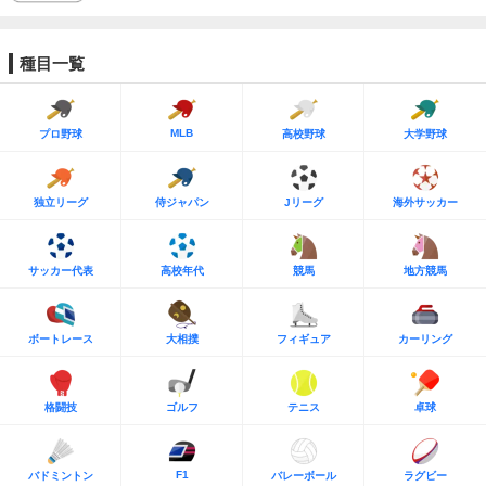
種目一覧
MLB
プロ野球
高校野球
大学野球
独立リーグ
侍ジャパン
Jリーグ
海外サッカー
サッカー代表
高校年代
競馬
地方競馬
ボートレース
大相撲
フィギュア
カーリング
格闘技
ゴルフ
テニス
卓球
F1
バドミントン
バレーボール
ラグビー