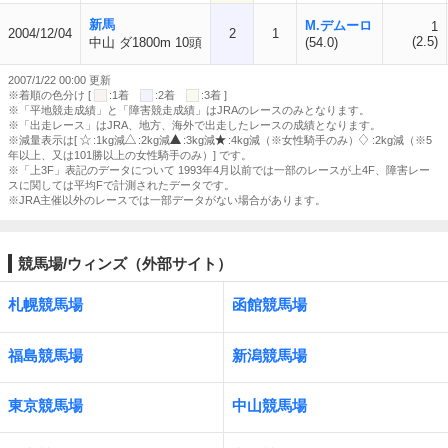
新馬
M.デムーロ
1
2004/12/04
2
1
(2.5)
中山 ダ1800m 10頭
(54.0)
2007/1/22 00:00 更新
※着順の色分け [
:1着
:2着
:3着 ]
※「平地競走成績」と「障害競走成績」はJRAのレースのみとなります。
※「出走レース」はJRA、地方、海外で出走したレースの成績となります。
※減量表示は[
:1kg減
:2kg減
:3kg減
:4kg減（※女性騎手のみ）
:2kg減（※5
年以上、又は101勝以上の女性騎手のみ）] です。
※「上3F」表記のデータについて 1993年4月以前では一部のレースが上4F、障害レー
スに関しては平均Fで計測されたデータです。
※JRA主催以外のレースでは一部データがない場合があります。
競馬場/ウィンズ（外部サイト）
札幌競馬場
函館競馬場
福島競馬場
新潟競馬場
東京競馬場
中山競馬場