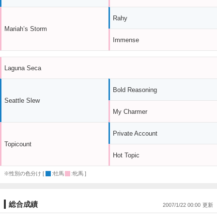
Rahy
Mariah’s Storm
Immense
Laguna Seca
Bold Reasoning
Seattle Slew
My Charmer
Private Account
Topicount
Hot Topic
※性別の色分け [
:牡馬
:牝馬 ]
総合成績
2007/1/22 00:00