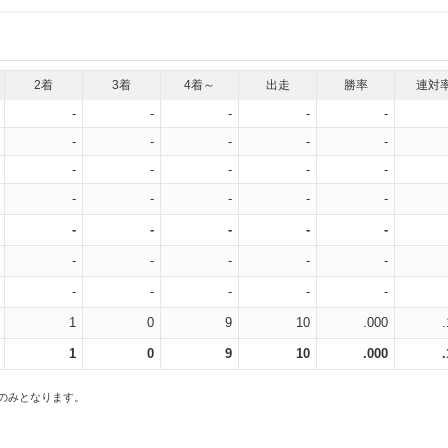
2着
3着
4着～
出走
勝率
連対
-
-
-
-
-
-
-
-
-
-
-
-
-
-
-
-
-
-
-
-
-
-
-
-
-
-
-
-
-
-
-
-
-
-
-
1
0
9
10
.000
1
0
9
10
.000
スのみとなります。