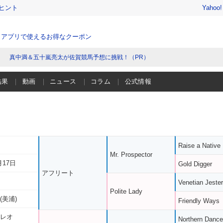
ヒント
Yahoo
、アプリで使えるお得なクーポン
真中満＆五十嵐亮太が佐賀競馬予想に挑戦！（PR）
結果
動画
ニュース
コラム
公式情報
Raise a Native
Mr. Prospector
月17日
Gold Digger
アフリート
Venetian Jester
Polite Lady
(美浦)
Friendly Ways
 レオ
Northern Dance