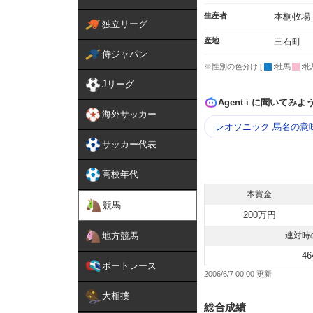
生産者
本桐牧場
独立リーグ
産地
三石町
侍ジャパン
※性別の色分け [
:牡馬
:牝
Jリーグ
Agent i に聞いてみよ
海外サッカー
レオソニック 馬名の意
サッカー代表
高校年代
本賞金
競馬
200万円
地方競馬
連対時
46
ボートレース
2006/6/7 00:00
大相撲
総合成績