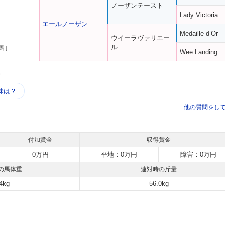
ノーザンテースト
Lady Victoria
エールノーザン
Medaille d’Or
ウイーラヴァリエー
ル
馬 ]
Wee Landing
う
味は？
他の質問をし
付加賞金
収得賞金
0万円
平地：0万円
障害：0万円
の馬体重
連対時の斤量
4kg
56.0kg