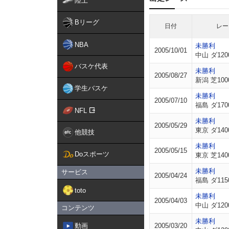
陸上
Bリーグ
日付
レー
NBA
未勝利
2005/10/01
中山 ダ120
バスケ代表
未勝利
2005/08/27
新潟 芝100
学生バスケ
未勝利
2005/07/10
福島 ダ170
NFL
未勝利
2005/05/29
東京 ダ140
他競技
未勝利
2005/05/15
Doスポーツ
東京 芝140
未勝利
サービス
2005/04/24
福島 ダ115
toto
未勝利
2005/04/03
中山 ダ120
コンテンツ
未勝利
動画
2005/03/20