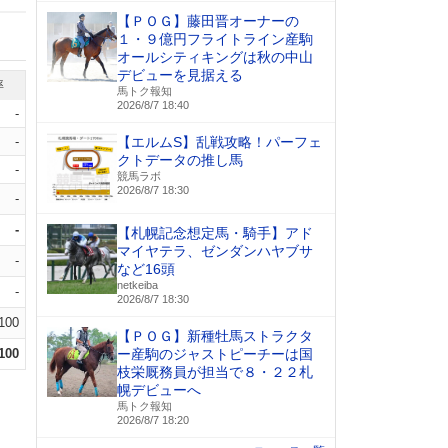
【ＰＯＧ】藤田晋オーナーの
１・９億円フライトライン産駒
オールシティキングは秋の中山
デビューを見据える
率
馬トク報知
2026/8/7 18:40
-
-
【エルムS】乱戦攻略！パーフェ
クトデータの推し馬
-
競馬ラボ
2026/8/7 18:30
-
-
【札幌記念想定馬・騎手】アド
マイヤテラ、ゼンダンハヤブサ
-
など16頭
netkeiba
-
2026/8/7 18:30
.100
【ＰＯＧ】新種牡馬ストラクタ
.100
ー産駒のジャストピーチーは国
枝栄厩務員が担当で８・２２札
幌デビューへ
馬トク報知
2026/8/7 18:20