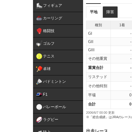
フィギュア
平地
障害
カーリング
種別
1着
格闘技
GI
-
GII
-
ゴルフ
GIII
-
テニス
その他重賞
-
重賞合計
-
卓球
リステッド
-
バドミントン
その他特別
-
F1
平場
0
合計
0
バレーボール
2006/6/7 00:00 更新
※「総合成績」はJRAのレー
ラグビー
出走レース