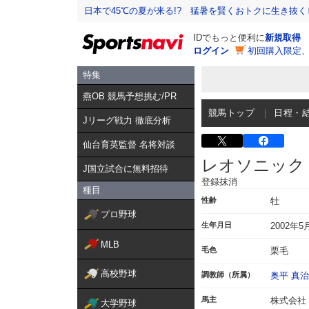
日本で45℃の夏が来る!? 猛暑を賢くおトクに生き抜く
IDでもっと便利に
新規取得
ログイン
初回購入限定
特集
燕OB 競馬予想挑む/PR
競馬トップ
日程・
Jリーグ戦力 徹底分析
仙台育英監督 名将対談
レオソニック
J国立試合に無料招待
登録抹消
種目
性齢
牡
プロ野球
生年月日
2002年5
MLB
毛色
栗毛
高校野球
調教師（所属）
奥平 真治
馬主
株式会社
大学野球