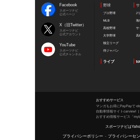
Facebook
野球
サ
スポーツナビ
プロ野球
J
公式ページ
MLB
海
X（旧Twitter）
高校野球
サ
スポーツナビ
公式アカウント
大学野球
高
独立リーグ
YouTube
スポーツナビ
侍ジャパン
公式チャンネル
ライブ
to
おすすめサービス
マンガもお得にPayPayで eboo
自動車情報サイトcarview!
おすすめ情報サービス「mybe
スポーツナビはYah
プライバシーポリシー
-
プライバシーセ