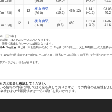
(29.0)
(+3.6)
41.2
0m 15頭
(56.0)
横山 典弘
4
1:14.1
03-03
6
12
468(-12)
(10.2)
(+1.2)
40.2
0m 16頭
(56.0)
横山 典弘
3
1:31.4
06-07
12
1
480
(9.6)
(+3.0)
41.6
0m 16頭
(56.0)
:2着
:3着 ]
走成績」はJRAのレースのみとなります。
方、海外で出走したレースの成績となります。
g減
:3kg減
:4kg減（※女性騎手のみ）
:2kg減（※5年以上、又は101勝以上の女性騎手
て 1993年4月以前では一部のレースが上4F、障害レースに関しては平均Fで計測されたデ
一部データがない場合があります。
ものと照合し確認してください。
いる情報の内容に関しては万全を期しておりますが、その内容の正確性およ
式会社および情報提供者は一切の責任を負いかねます。