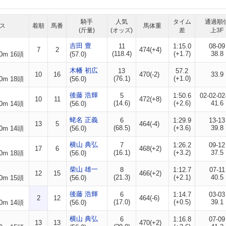
騎手
人気
タイム
通過順
ス
着順
馬番
馬体重
(斤量)
(オッズ)
差
上3F
吉田 豊
11
1:15.0
08-09
7
2
474(+4)
(118.4)
(+1.7)
38.8
0m 16頭
(57.0)
木幡 初広
13
57.2
10
16
470(-2)
33.9
(76.1)
(+1.0)
0m 18頭
(56.0)
後藤 浩輝
5
1:50.6
02-02-02
10
11
472(+8)
(14.6)
(+2.6)
41.6
0m 14頭
(56.0)
蛯名 正義
6
1:29.9
13-13
13
5
464(-4)
(68.5)
(+3.6)
39.8
0m 14頭
(56.0)
横山 典弘
7
1:26.2
09-12
17
6
468(+2)
(16.1)
(+3.2)
37.5
0m 18頭
(56.0)
柴山 雄一
8
1:12.7
07-11
12
15
466(+2)
(21.3)
(+2.1)
40.5
0m 15頭
(56.0)
後藤 浩輝
6
1:14.7
03-03
2
12
464(-6)
(17.0)
(+0.5)
39.1
0m 14頭
(56.0)
横山 典弘
6
1:16.8
07-09
13
13
470(+2)