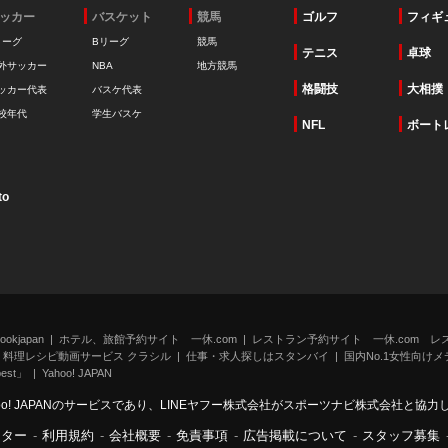
ッカー
バスケット
競馬
ゴルフ
フィギ
リーグ
Bリーグ
競馬
テニス
卓球
外サッカー
NBA
地方競馬
格闘技
大相撲
ッカー代表
バスケ代表
校年代
学生バスケ
NFL
ボート
to
kjapan
ホテル、旅館予約サイト 一休.com
レストラン予約サイト 一休.com レ
料理レシピ動画サービス クラシル
仕事・求人探しはスタンバイ
国内No.1女性向けメデ
st」
Yahoo! JAPAN
oo! JAPANのサービスであり、LINEヤフー株式会社がスポーツナビ株式会社と協
ンター
-
利用規約
-
会社概要
-
免責事項
-
広告掲載について
-
スタッフ募集