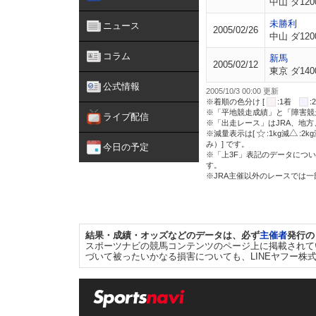
中山 ダ120
未勝利
ニュース
2005/02/26
中山 ダ120
コラム
新馬
2005/02/12
東京 ダ140
公式情報
2005/10/3 00:00 更新
※着順の色分け [
:1着
※「平地競走成績」と「障害競
ライブ配信
※「出走レース」はJRA、地
※減量表示は[
:1kg減
:2k
み）] です。
今日の予定
※「上3F」表記のデータについ
す。
※JRA主催以外のレースでは
結果・成績・オッズなどのデータは、必ず
主催者
発行の
スポーツナビの競馬コンテンツのページ上に掲載されて
づいて被ったいかなる損害についても、LINEヤフー株