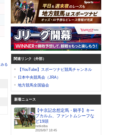
関連リンク（外部）
てみる
【YouTube】スポーツナビ競馬チャンネル
日本中央競馬会（JRA）
地方競馬全国協会
新着ニュース
【中京記念想定馬・騎手】キー
プカルム、ファントムシーフな
ど19頭
netkeiba
2026/8/7 18:45