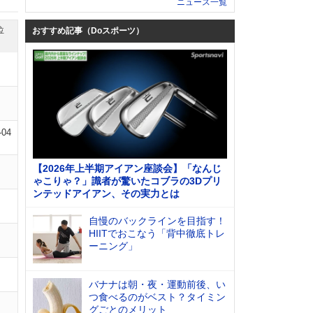
ニュース一覧
位
おすすめ記事（Doスポーツ）
-04
【2026年上半期アイアン座談会】「なんじ
ゃこりゃ？」識者が驚いたコブラの3Dプリ
ンテッドアイアン、その実力とは
自慢のバックラインを目指す！
HIITでおこなう「背中徹底トレ
ーニング」
バナナは朝・夜・運動前後、い
つ食べるのがベスト？タイミン
グごとのメリット