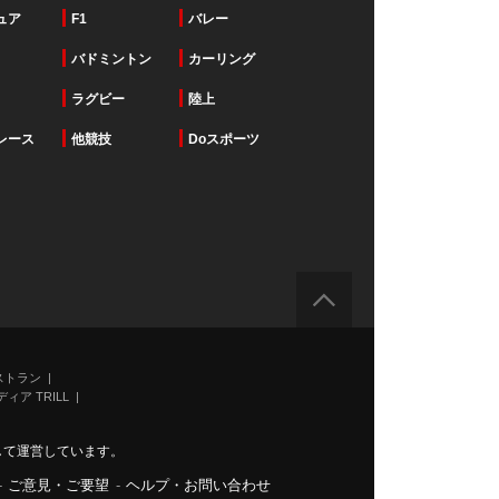
ュア
F1
バレー
バドミントン
カーリング
ラグビー
陸上
レース
他競技
Doスポーツ
ストラン
ィア TRILL
力して運営しています。
-
ご意見・ご要望
-
ヘルプ・お問い合わせ