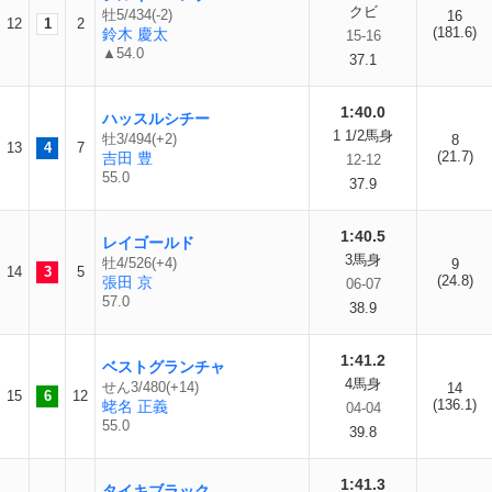
クビ
牡5/434(-2)
16
12
1
2
(181.6)
鈴木 慶太
15-16
▲54.0
37.1
1:40.0
ハッスルシチー
1 1/2馬身
牡3/494(+2)
8
13
4
7
(21.7)
吉田 豊
12-12
55.0
37.9
1:40.5
レイゴールド
3馬身
牡4/526(+4)
9
14
3
5
(24.8)
張田 京
06-07
57.0
38.9
1:41.2
ベストグランチャ
4馬身
せん3/480(+14)
14
15
6
12
(136.1)
蛯名 正義
04-04
55.0
39.8
1:41.3
タイキブラック