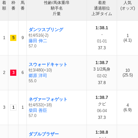
着
枠
馬
性齢/馬体重/B
着差
人気
順
番
番
騎手名
通過順位
(オッズ)
斤量
上3Fタイム
1:38.1
ダンツスプリング
-
牡4/516(-2)
1
1
5
9
(4.1)
藤田 伸二
01-01
57.0
37.3
1:38.7
スウォードキャット
3 1/2馬身
牡3/480(+10)
10
2
3
6
(25.5)
郷原 洋司
02-02
55.0
37.8
1:38.7
ネヴァーフォゲット
クビ
牡4/532(+18)
4
3
1
1
(6.9)
柴田 善臣
06-04
57.0
37.3
1:38.8
ダブルブラザー