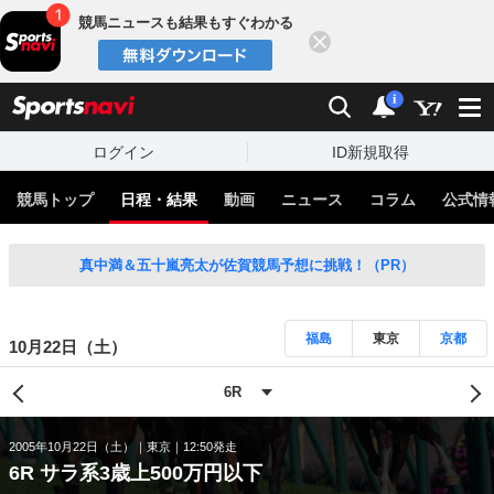
競馬ニュースも結果もすぐわかる
閉じる
スポーツナビ
検索
通知
i
ログイン
ID新規取得
競馬トップ
日程・結果
動画
ニュース
コラム
公式情
真中満＆五十嵐亮太が佐賀競馬予想に挑戦！（PR）
福島
東京
京都
10月22日（土）
2005年10月22日（土）
東京
12:50発走
6R サラ系3歳上500万円以下