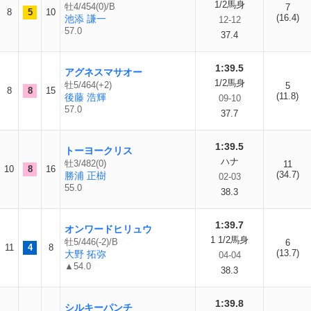
1/2馬身
牡4/454(0)/B
7
8
5
10
(16.4)
池添 謙一
12-12
57.0
37.4
1:39.5
アグネスマサオー
1/2馬身
牡5/464(+2)
5
8
8
15
(11.8)
後藤 浩輝
09-10
57.0
37.7
1:39.5
トーヨークリス
ハナ
牡3/482(0)
11
10
8
16
(34.7)
勝浦 正樹
02-03
55.0
38.3
1:39.7
オンワードヒリュウ
1 1/2馬身
牡5/446(-2)/B
6
11
4
8
(13.7)
大野 拓弥
04-04
▲54.0
38.3
1:39.8
シルキーパンチ