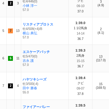
クビ
牡4/446(0)
3
4
2
3
(4.9)
小林 淳一
09-10
57.0
37.0
1:39.0
リスティアプロトス
1 1/2馬身
牡4/508(+4)/B
2
5
7
13
(4.1)
横山 典弘
14-14
57.0
36.7
1:39.3
エスケーアパッチ
2馬身
牡5/470(0)
13
6
6
11
(117.0)
吉永 護
15-15
57.0
36.7
1:39.4
ハヤツキシーズ
クビ
牡3/500(-4)
15
7
2
4
(169.5)
田中 勝春
09-07
55.0
37.8
1:39.5
ファイアーバレー