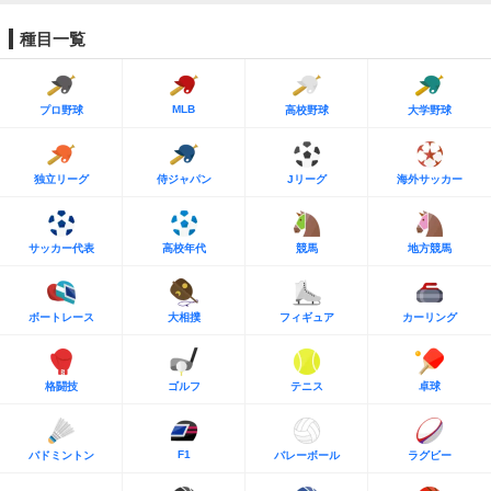
種目一覧
MLB
プロ野球
高校野球
大学野球
独立リーグ
侍ジャパン
Jリーグ
海外サッカー
サッカー代表
高校年代
競馬
地方競馬
ボートレース
大相撲
フィギュア
カーリング
格闘技
ゴルフ
テニス
卓球
F1
バドミントン
バレーボール
ラグビー