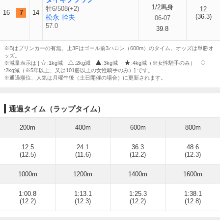
1/2馬身
牡6/508(+2)
12
16
7
14
(36.3)
松永 幹夫
06-07
57.0
39.8
※Bはブリンカーの有無。上3Fはゴール前3ハロン（600m）のタイム。オッズは単勝オ
ッズ。
※減量表示は [
:1kg減
:2kg減
:3kg減
:4kg減（※女性騎手のみ）
:2kg減（※5年以上、又は101勝以上の女性騎手のみ）] です。
※通過順位、人気は月曜午後（土日開催の場合）に更新されます。
通過タイム（ラップタイム）
200m
400m
600m
800m
12.5
24.1
36.3
48.6
(12.5)
(11.6)
(12.2)
(12.3)
1000m
1200m
1400m
1600m
1:00.8
1:13.1
1:25.3
1:38.1
(12.2)
(12.3)
(12.2)
(12.8)