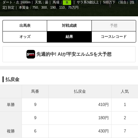
ダート・左 1600m
天気：
曇
馬場：
サラ系3歳以上
500万下 （混合）[指
良
定] 別定
本賞金：750、300、190、110、75万円
出馬表
対戦成績
予想
オッズ
結果
コースレコード
先週的中! AIが平安エルムSを大予想
払戻金
馬番
払戻金
人気
単勝
9
410円
1
9
180円
2
複勝
6
430円
7