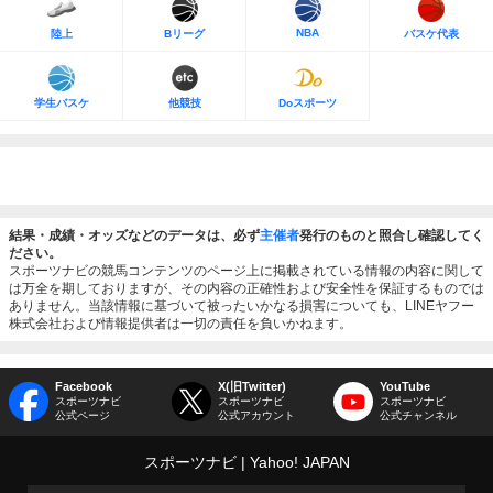
NBA
陸上
Bリーグ
バスケ代表
学生バスケ
他競技
Doスポーツ
結果・成績・オッズなどのデータは、必ず
主催者
発行のものと照合し確認してく
ださい。
スポーツナビの競馬コンテンツのページ上に掲載されている情報の内容に関して
は万全を期しておりますが、その内容の正確性および安全性を保証するものでは
ありません。当該情報に基づいて被ったいかなる損害についても、LINEヤフー
株式会社および情報提供者は一切の責任を負いかねます。
Facebook
X(旧Twitter)
YouTube
スポーツナビ
スポーツナビ
スポーツナビ
公式ページ
公式アカウント
公式チャンネル
スポーツナビ
Yahoo! JAPAN