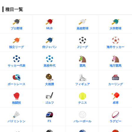
種目一覧
MLB
プロ野球
高校野球
大学野球
独立リーグ
侍ジャパン
Jリーグ
海外サッカー
サッカー代表
高校年代
競馬
地方競馬
ボートレース
大相撲
フィギュア
カーリング
格闘技
ゴルフ
テニス
卓球
F1
バドミントン
バレーボール
ラグビー