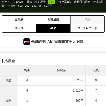
ダート・右 1000m
天気：
晴
馬場：
サラ系3歳
未勝利 （混合）[指定] 馬
良
齢
本賞金：500、200、130、75、50万円
出馬表
対戦成績
予想
オッズ
結果
コースレコード
先週的中! AIが日曜重賞を大予想
払戻金
馬番
払戻金
人気
単勝
4
7,320円
9
4
1,310円
7
複勝
1
260円
4