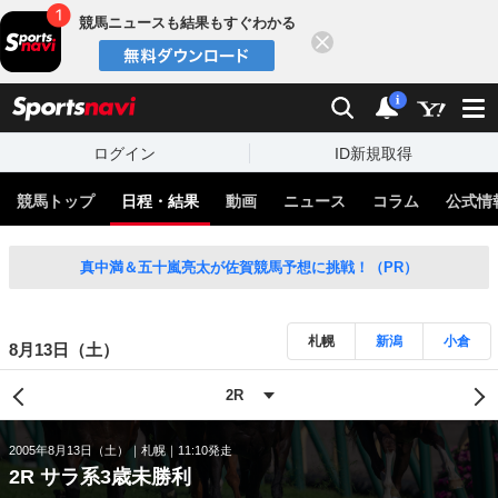
競馬ニュースも結果もすぐわかる
閉じる
スポーツナビ
検索
通知
i
ログイン
ID新規取得
競馬トップ
日程・結果
動画
ニュース
コラム
公式情
真中満＆五十嵐亮太が佐賀競馬予想に挑戦！（PR）
札幌
新潟
小倉
8月13日（土）
2005年8月13日（土）
札幌
11:10発走
2R サラ系3歳未勝利