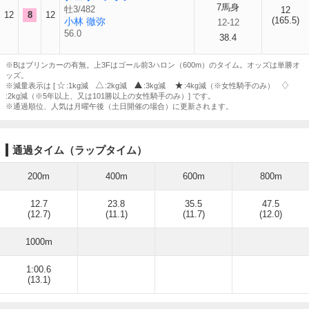
7馬身
牡3/482
12
12
8
12
(165.5)
小林 徹弥
12-12
56.0
38.4
※Bはブリンカーの有無。上3Fはゴール前3ハロン（600m）のタイム。オッズは単勝オ
ッズ。
※減量表示は [
:1kg減
:2kg減
:3kg減
:4kg減（※女性騎手のみ）
:2kg減（※5年以上、又は101勝以上の女性騎手のみ）] です。
※通過順位、人気は月曜午後（土日開催の場合）に更新されます。
通過タイム（ラップタイム）
200m
400m
600m
800m
12.7
23.8
35.5
47.5
(12.7)
(11.1)
(11.7)
(12.0)
1000m
1:00.6
(13.1)