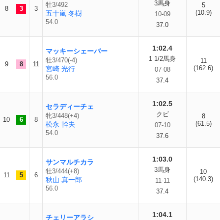
3馬身
牡3/492
5
8
3
3
(10.9)
五十嵐 冬樹
10-09
54.0
37.0
1:02.4
マッキーシェーバー
1 1/2馬身
牡3/470(-4)
11
9
8
11
(162.6)
宮崎 光行
07-08
56.0
37.4
1:02.5
セラディーチェ
クビ
牝3/448(+4)
8
10
6
8
(61.5)
松永 幹夫
07-10
54.0
37.6
1:03.0
サンマルチカラ
3馬身
牡3/444(+8)
10
11
5
6
(140.3)
秋山 真一郎
11-11
56.0
37.4
1:04.1
チェリーアラシ