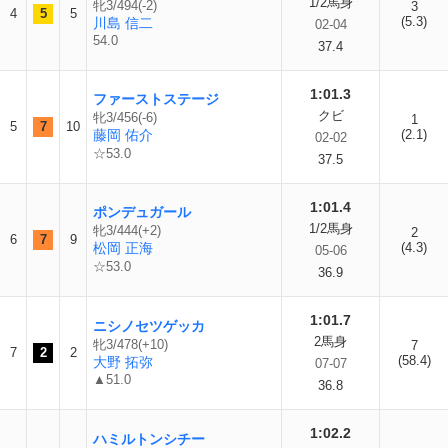
1/2馬身
牝3/494(-2)
3
4
5
5
(5.3)
川島 信二
02-04
54.0
37.4
1:01.3
ファーストステージ
クビ
牝3/456(-6)
1
5
7
10
藤岡 佑介
(2.1)
02-02
☆53.0
37.5
1:01.4
ポンデュガール
1/2馬身
牝3/444(+2)
2
6
7
9
松岡 正海
(4.3)
05-06
☆53.0
36.9
1:01.7
ニシノセツゲッカ
2馬身
牝3/478(+10)
7
7
2
2
(58.4)
大野 拓弥
07-07
▲51.0
36.8
1:02.2
ハミルトンシチー