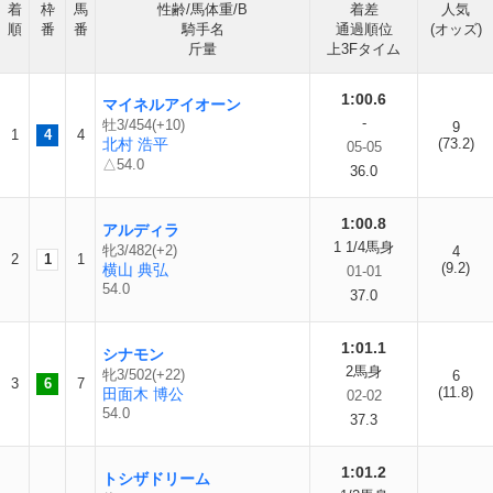
着
枠
馬
性齢/馬体重/B
着差
人気
順
番
番
騎手名
通過順位
(オッズ)
斤量
上3Fタイム
1:00.6
マイネルアイオーン
-
牡3/454(+10)
9
1
4
4
北村 浩平
(73.2)
05-05
△54.0
36.0
1:00.8
アルディラ
1 1/4馬身
牝3/482(+2)
4
2
1
1
(9.2)
横山 典弘
01-01
54.0
37.0
1:01.1
シナモン
2馬身
牝3/502(+22)
6
3
6
7
(11.8)
田面木 博公
02-02
54.0
37.3
1:01.2
トシザドリーム