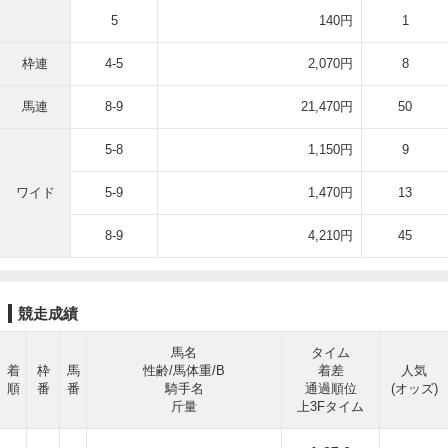
5
140円
1
枠連
4-5
2,070円
8
馬連
8-9
21,470円
50
5-8
1,150円
9
ワイド
5-9
1,470円
13
8-9
4,210円
45
競走成績
馬名
タイム
着
枠
馬
性齢/馬体重/B
着差
人気
順
番
番
騎手名
通過順位
(オッズ)
斤量
上3Fタイム