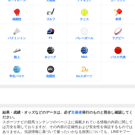
ボートレース
大相撲
フィギュア
カーリング
格闘技
ゴルフ
テニス
卓球
F1
バドミントン
バレーボール
ラグビー
NBA
陸上
Bリーグ
バスケ代表
学生バスケ
他競技
Doスポーツ
結果・成績・オッズなどのデータは、必ず
主催者
発行のものと照合し確認してく
ださい。
スポーツナビの競馬コンテンツのページ上に掲載されている情報の内容に関して
は万全を期しておりますが、その内容の正確性および安全性を保証するものでは
ありません。当該情報に基づいて被ったいかなる損害についても、LINEヤフー