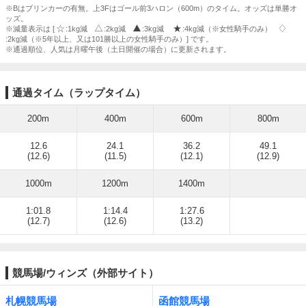
※Bはブリンカーの有無。上3Fはゴール前3ハロン（600m）のタイム。オッズは単勝オ
ッズ。
※減量表示は [
:1kg減
:2kg減
:3kg減
:4kg減（※女性騎手のみ）
:2kg減（※5年以上、又は101勝以上の女性騎手のみ）] です。
※通過順位、人気は月曜午後（土日開催の場合）に更新されます。
通過タイム（ラップタイム）
200m
400m
600m
800m
12.6
24.1
36.2
49.1
(12.6)
(11.5)
(12.1)
(12.9)
1000m
1200m
1400m
1:01.8
1:14.4
1:27.6
(12.7)
(12.6)
(13.2)
競馬場/ウィンズ（外部サイト）
札幌競馬場
函館競馬場