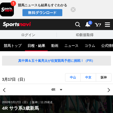
競馬ニュースも結果もすぐわかる
閉じる
スポーツナビ
検索
通知
i
ログイン
ID新規取得
競馬トップ
日程・結果
動画
ニュース
コラム
公式情
真中満＆五十嵐亮太が佐賀競馬予想に挑戦！（PR）
中山
中京
阪神
3月17日（日）
2002年3月17日（日）
阪神
11:25発走
4R サラ系3歳新馬