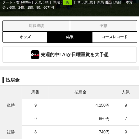
ダート・右 1400m
天気：
晴
馬場：
サラ系3歳
新馬 [指定] 馬齢
本賞
良
金：600、240、150、90、60万円
対戦成績
予想
オッズ
結果
コースレコード
先週的中! AIが日曜重賞を大予想
払戻金
馬番
払戻金
人気
単勝
9
4,150円
9
9
660円
7
複勝
8
740円
9