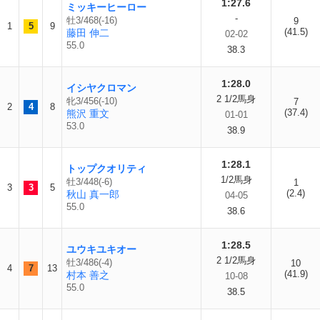
1:27.6
ミッキーヒーロー
-
牡3/468(-16)
9
1
5
9
(41.5)
藤田 伸二
02-02
55.0
38.3
1:28.0
イシヤクロマン
2 1/2馬身
牝3/456(-10)
7
2
4
8
(37.4)
熊沢 重文
01-01
53.0
38.9
1:28.1
トップクオリティ
1/2馬身
牡3/448(-6)
1
3
3
5
(2.4)
秋山 真一郎
04-05
55.0
38.6
1:28.5
ユウキユキオー
2 1/2馬身
牡3/486(-4)
10
4
7
13
(41.9)
村本 善之
10-08
55.0
38.5