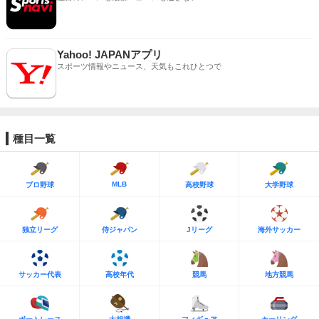
Yahoo! JAPANアプリ
スポーツ情報やニュース、天気もこれひとつで
種目一覧
MLB
プロ野球
高校野球
大学野球
独立リーグ
侍ジャパン
Jリーグ
海外サッカー
サッカー代表
高校年代
競馬
地方競馬