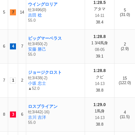
1:28.5
ウイングロリア
アタマ
牡3/496(0)
5
5
7
14
(31.0)
吉田 稔
14-11
55.0
38.4
1:28.8
ビッグマーベラス
1 3/4馬身
牡3/450(-2)
2
6
4
7
(2.9)
安藤 勝己
08-05
55.0
39.1
1:28.8
ジョージクロスト
クビ
牡3/438(-2)
15
7
1
2
(122.0)
小坂 忠士
14-13
▲52.0
38.8
1:29.0
ロスブライアン
1馬身
牡3/442(-16)
4
8
3
6
(11.5)
古川 吉洋
14-13
55.0
38.8