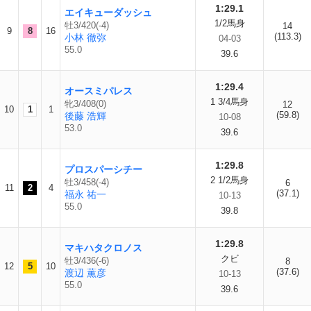
1:29.1
エイキューダッシュ
1/2馬身
牡3/420(-4)
14
9
8
16
(113.3)
小林 徹弥
04-03
55.0
39.6
1:29.4
オースミパレス
1 3/4馬身
牝3/408(0)
12
10
1
1
(59.8)
後藤 浩輝
10-08
53.0
39.6
1:29.8
プロスパーシチー
2 1/2馬身
牡3/458(-4)
6
11
2
4
(37.1)
福永 祐一
10-13
55.0
39.8
1:29.8
マキハタクロノス
クビ
牡3/436(-6)
8
12
5
10
(37.6)
渡辺 薫彦
10-13
55.0
39.6