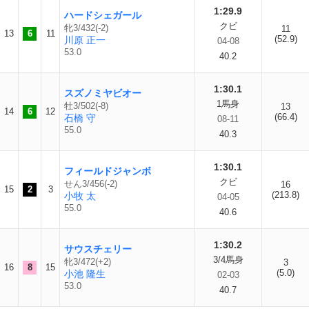
1:29.9
ハードシェガール
クビ
牝3/432(-2)
11
13
6
11
(52.9)
川原 正一
04-08
53.0
40.2
1:30.1
スズノミヤビオー
1馬身
牡3/502(-8)
13
14
6
12
(66.4)
石橋 守
08-11
55.0
40.3
1:30.1
フィールドジャンボ
クビ
せん3/456(-2)
16
15
2
3
(213.8)
小牧 太
04-05
55.0
40.6
1:30.2
サウスチェリー
3/4馬身
牝3/472(+2)
3
16
8
15
(5.0)
小池 隆生
02-03
53.0
40.7