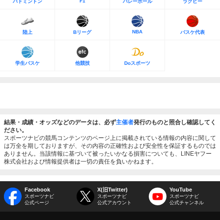
F1
バドミントン
バレーボール
ラグビー
NBA
陸上
Bリーグ
バスケ代表
学生バスケ
他競技
Doスポーツ
結果・成績・オッズなどのデータは、必ず
主催者
発行のものと照合し確認してく
ださい。
スポーツナビの競馬コンテンツのページ上に掲載されている情報の内容に関して
は万全を期しておりますが、その内容の正確性および安全性を保証するものでは
ありません。当該情報に基づいて被ったいかなる損害についても、LINEヤフー
株式会社および情報提供者は一切の責任を負いかねます。
Facebook
X(旧Twitter)
YouTube
スポーツナビ
スポーツナビ
スポーツナビ
公式ページ
公式アカウント
公式チャンネル