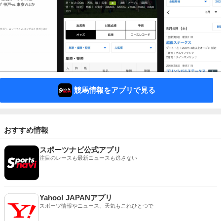
競馬情報をアプリで見る
おすすめ情報
スポーツナビ公式アプリ
注目のレースも最新ニュースも逃さない
Yahoo! JAPANアプリ
スポーツ情報やニュース、天気もこれひとつで