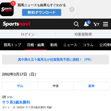
競馬ニュースも結果もすぐわかる
閉じる
スポーツナビ
検索
通知
i
ログイン
ID新規取得
競馬トップ
日程・結果
動画
ニュース
コラム
公式情
真中満＆五十嵐亮太が佐賀競馬予想に挑戦！（PR）
2002年3月17日（日）
中山
中京
阪神
1R
9:55
サラ系3歳未勝利
ダート・左 1600m サラ系3歳未勝利 馬齢