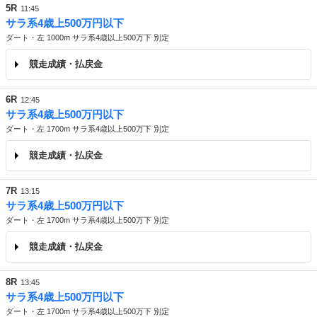
5R
11:45
サラ系4歳上500万円以下
ダート・左 1000m サラ系4歳以上500万下 別定
競走成績・払戻金
6R
12:45
サラ系4歳上500万円以下
ダート・左 1700m サラ系4歳以上500万下 別定
競走成績・払戻金
7R
13:15
サラ系4歳上500万円以下
ダート・左 1700m サラ系4歳以上500万下 別定
競走成績・払戻金
8R
13:45
サラ系4歳上500万円以下
ダート・左 1700m サラ系4歳以上500万下 別定